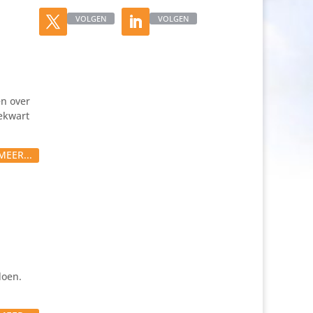
VOLGEN
VOLGEN
en over
iekwart
MEER...
doen.