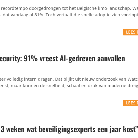
is in recordtempo doorgedrongen tot het Belgische kmo‑landschap. W
 dat vandaag al 81%. Toch vertaalt die snelle adoptie zich voorlop
LEES 
ecurity: 91% vreest AI-gedreven aanvallen
eer volledig intern dragen. Dat blijkt uit nieuw onderzoek van Wa
menst, maar kunnen de snelheid, schaal en druk van moderne drei
LEES 
 3 weken wat beveiligingsexperts een jaar kost”