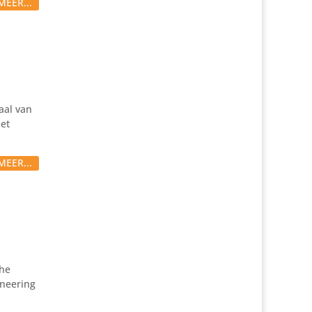
MEER...
aal van
met
MEER...
che
ineering