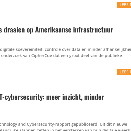
LEES 
s draaien op Amerikaanse infrastructuur
igitale soevereiniteit, controle over data en minder afhankelijkhe
uw onderzoek van CipherCue dat een groot deel van de publieke
LEES 
OT-cybersecurity: meer inzicht, minder
Technology and Cybersecurity-rapport gepubliceerd. Uit dit nieuwe
elangrijke stappen zetten in het versterken van hun digitale weerb