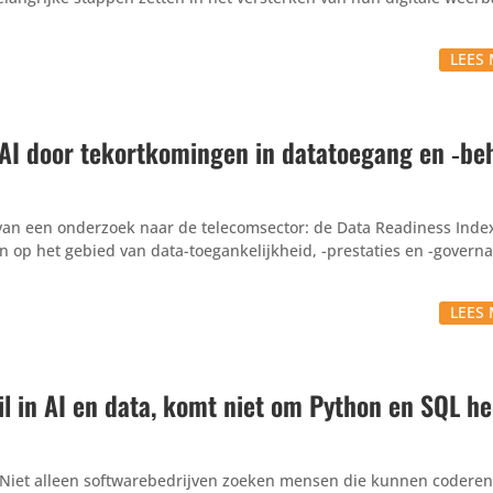
LEES 
AI door tekortkomingen in datatoegang en ‑be
an een onderzoek naar de telecomsector: de Data Readiness Inde
n op het gebied van data-toegankelijkheid, -prestaties en -govern
LEES 
l in AI en data, komt niet om Python en SQL he
Niet alleen softwarebedrijven zoeken mensen die kunnen coderen