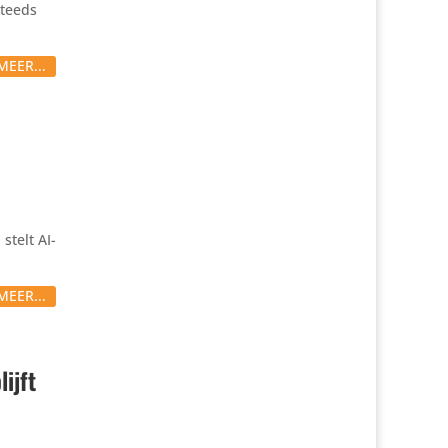
steeds
MEER...
stelt AI-
MEER...
ijft