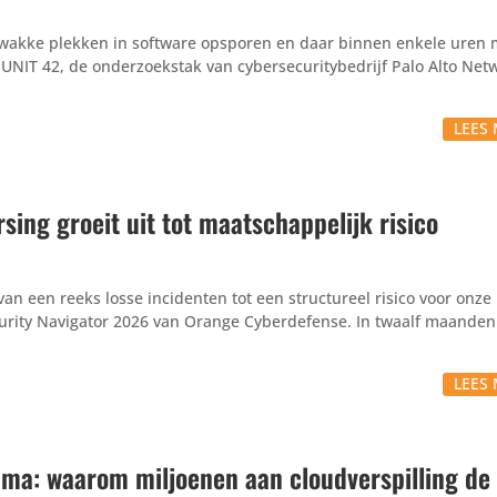
wakke plekken in software opsporen en daar binnen enkele uren 
 UNIT 42, de onderzoekstak van cybersecuritybedrijf Palo Alto Net
LEES 
ing groeit uit tot maatschappelijk risico
an een reeks losse incidenten tot een structureel risico voor onze
curity Navigator 2026 van Orange Cyberdefense. In twaalf maanden 
LEES 
emma: waarom miljoenen aan cloudverspilling de