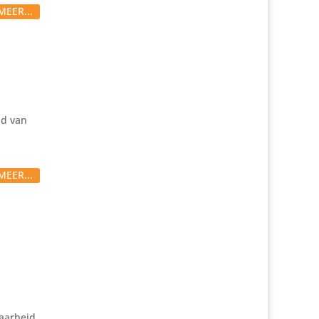
MEER...
id van
MEER...
aarheid.