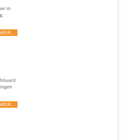
aar in
ig
MEER...
tchGuard
gingen
MEER...