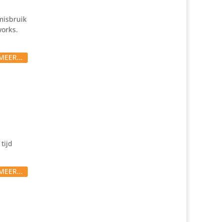
misbruik
works.
MEER...
tijd
MEER...