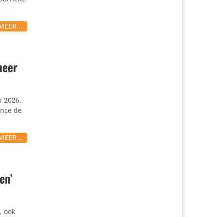
MEER...
heer
x 2026.
ance de
MEER...
en’
, ook