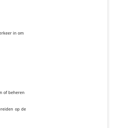
er­keer in om
.
en of beheren
ereiden op de