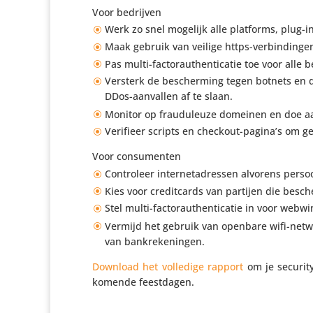
Voor bedrijven
Werk zo snel mogelijk alle platforms, plug-ins 
Maak gebruik van veilige https-verbin­ding
Pas multi-facto­r­au­then­ti­catie toe voor all
Versterk de bescher­ming tegen botnets en de
DDos-aanvallen af te slaan.
Monitor op frau­du­leuze domeinen en doe aan
Verifieer scripts en checkout-pagina’s om geg
Voor consu­menten
Contro­leer inter­net­adressen alvorens persoon
Kies voor credit­cards van partijen die besc
Stel multi-facto­r­au­then­ti­catie in voor web
Vermijd het gebruik van openbare wifi-net
van bankrekeningen.
Download het volledige rapport
om je securit
komende feestdagen.