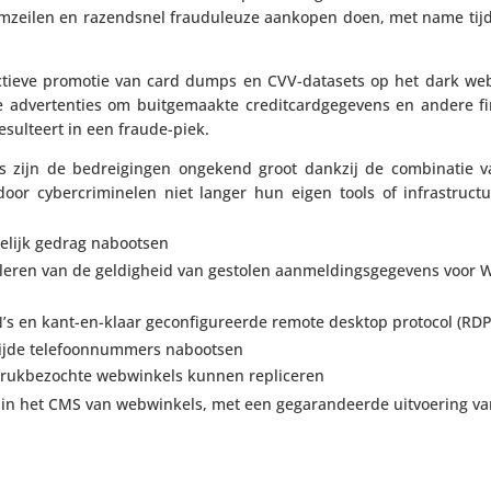
ie omzeilen en razend­snel frau­du­leuze aankopen doen, met name ti
ctieve promotie van card dumps en CVV-datasets op het dark web. 
dver­ten­ties om buit­ge­maakte credit­card­ge­ge­vens en andere fi
resul­teert in een fraude-piek.
bs zijn de bedrei­gingen ongekend groot dankzij de combi­natie 
or cyber­cri­mi­nelen niet langer hun eigen tools of infra­struc­
selijk gedrag nabootsen
­leren van de geldig­heid van gestolen aanmel­dings­ge­ge­vens voor
’s en kant-en-klaar gecon­fi­gu­reerde remote desktop protocol (RDP
ijde tele­foon­num­mers nabootsen
ruk­be­zochte webwin­kels kunnen repliceren
jes in het CMS van webwin­kels, met een gega­ran­deerde uitvoe­ring v