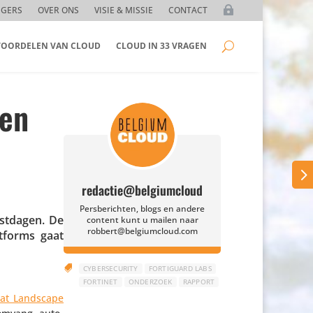
GGERS
OVER ONS
VISIE & MISSIE
CONTACT
 VOORDELEN VAN CLOUD
CLOUD IN 33 VRAGEN
gen
redactie@belgiumcloud
Persberichten, blogs en andere
st­dagen. De
content kunt u mailen naar
robbert@belgiumcloud.com
atforms gaat

CYBERSECURITY
FORTIGUARD LABS
FORTINET
ONDERZOEK
RAPPORT
reat Landscape