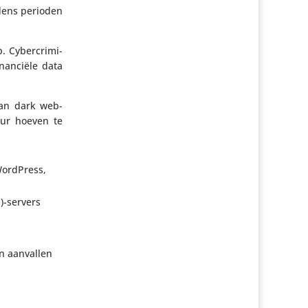
jdens perioden
Cyber­cri­mi­
nan­ciële data
van dark web-
tuur hoeven te
 WordPress,
)-servers
an aanvallen