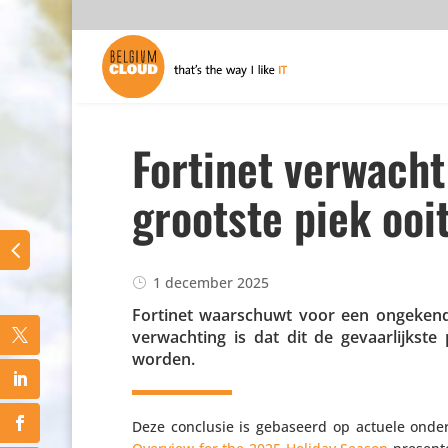
Fortinet verwacht
grootste piek ooit
1 december 2025
Fortinet waar­schuwt voor een ongekende 
verwach­ting is dat dit de gevaar­lijkst
worden.
Deze conclusie is gebaseerd op actuele onder­z