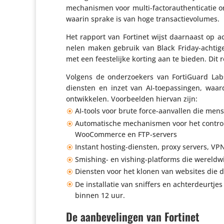
mecha­nismen voor multi-facto­r­au­then­ti­cat
waarin sprake is van hoge transactievolumes.
Het rapport van Fortinet wijst daarnaast op a
nelen maken gebruik van Black Friday-achtige a
met een fees­te­lijke korting aan te bieden. Dit 
Volgens de onder­zoe­kers van FortiGuard La
diensten en inzet van AI-toepas­singen, waardo
ontwik­kelen. Voor­beelden hiervan zijn:
AI-tools voor brute force-aanvallen die men
Auto­ma­ti­sche mecha­nismen voor het contro
WooCom­merce en FTP-servers
Instant hosting-diensten, proxy servers, VPN
Smishing- en vishing-platforms die wereld­w
Diensten voor het klonen van websites die d
De instal­latie van sniffers en achter­deur­t
binnen 12 uur.
De aanbevelingen van Fortinet