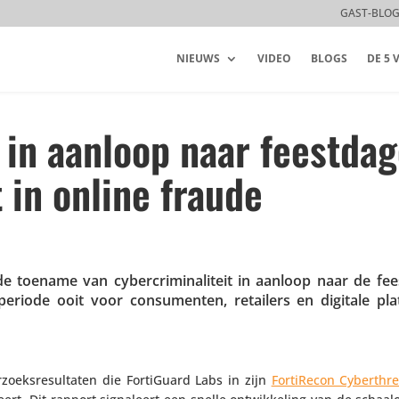
GAST-BLO
NIEUWS
VIDEO
BLOGS
DE 5
 in aanloop naar feestda
 in online fraude
toename van cyber­cri­mi­na­li­teit in aanloop naar de fee
e periode ooit voor consu­menten, retailers en digitale pl
oeks­re­sul­taten die FortiGuard Labs in zijn
Forti­Recon Cybert­h­