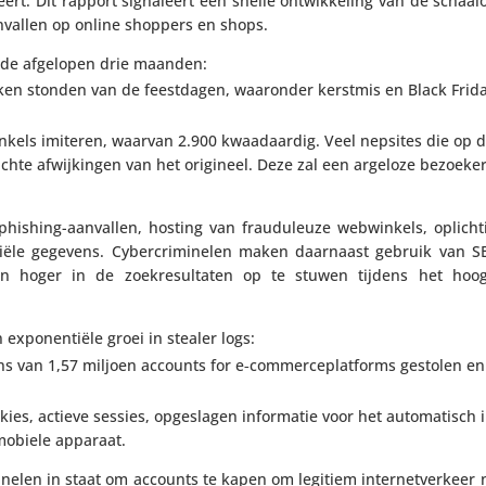
ert. Dit rapport signa­leert een snelle ontwik­ke­ling van de schaal­
r­aan­vallen op online shoppers en shops.
n de afgelopen drie maanden:
teken stonden van de feest­dagen, waaronder kerstmis en Black Frid
kels imiteren, waarvan 2.900 kwaad­aardig. Veel nepsites die op 
hte afwij­kingen van het origineel. Deze zal een argeloze bezoeker
hishing-aanvallen, hosting van frau­du­leuze webwin­kels, oplich­
iële gegevens. Cyber­cri­mi­nelen maken daarnaast gebruik van S
oger in de zoek­re­sul­taten op te stuwen tijdens het hoog­
expo­nen­tiële groei in stealer logs:
 van 1,57 miljoen accounts for e‑commerceplatforms gestolen en
s, actieve sessies, opge­slagen infor­matie voor het auto­ma­tisch 
 mobiele apparaat.
­mi­nelen in staat om accounts te kapen om legitiem inter­net­ver­keer