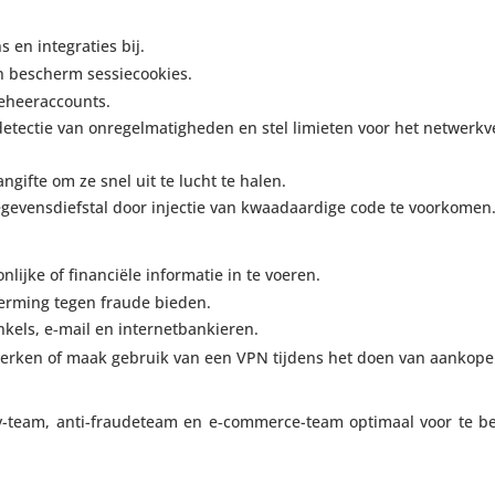
en inte­gra­ties bij.
en bescherm sessiecookies.
e beheeraccounts.
tectie van onre­gel­ma­tig­heden en stel limieten voor het netwerk­v
gifte om ze snel uit te lucht te halen.
e­vens­dief­stal door injectie van kwaad­aar­dige code te voorkomen
­lijke of finan­ciële infor­matie in te voeren.
her­ming tegen fraude bieden.
win­kels, e‑mail en internetbankieren.
werken of maak gebruik van een VPN tijdens het doen van aankop
y-team, anti-frau­de­team en e‑com­merce-team optimaal voor te b