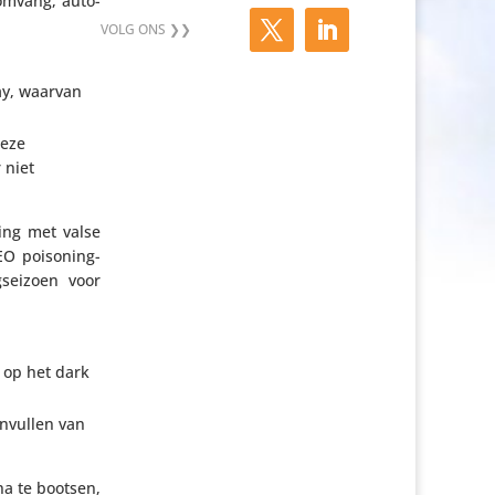
om­vang, auto­
ay, waarvan
deze
 niet
ting met valse
EO poisoning-
sei­zoen voor
 op het dark
invullen van
 na te bootsen,