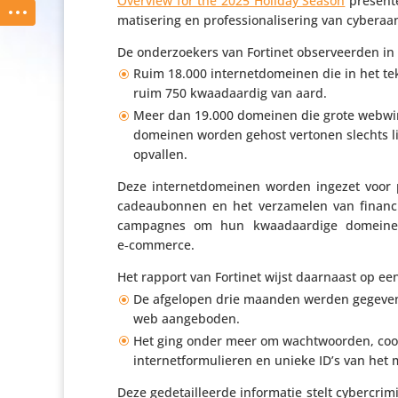
Overview for the 2025 Holiday Season
presen­te
ma­ti­se­ring en profes­si­o­na­li­se­ring van cybe
De onder­zoe­kers van Fortinet obser­veerden i
Ruim 18.000 inter­net­do­meinen die in het 
ruim 750 kwaad­aardig van aard.
Meer dan 19.000 domeinen die grote webwin­
domeinen worden gehost vertonen slechts lic
opvallen.
Deze inter­net­do­meinen worden ingezet voor p
cadeau­bonnen en het verza­melen van finan­c
campagnes om hun kwaad­aar­dige domeinen h
e‑commerce.
Het rapport van Fortinet wijst daarnaast op een 
De afgelopen drie maanden werden gegevens
web aangeboden.
Het ging onder meer om wacht­woorden, cookie
inter­net­for­mu­lieren en unieke ID’s van het
Deze gede­tail­leerde infor­matie stelt cyber­cri