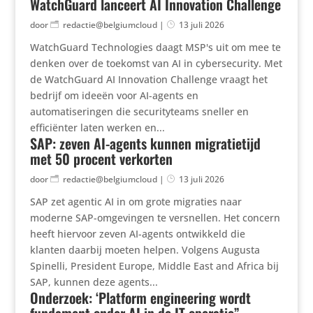
WatchGuard lanceert AI Innovation Challenge
door
redactie@belgiumcloud
|
13 juli 2026
WatchGuard Technologies daagt MSP's uit om mee te
denken over de toekomst van AI in cybersecurity. Met
de WatchGuard AI Innovation Challenge vraagt het
bedrijf om ideeën voor AI-agents en
automatiseringen die securityteams sneller en
efficiënter laten werken en...
SAP: zeven AI-agents kunnen migratietijd
met 50 procent verkorten
door
redactie@belgiumcloud
|
13 juli 2026
SAP zet agentic AI in om grote migraties naar
moderne SAP-omgevingen te versnellen. Het concern
heeft hiervoor zeven AI-agents ontwikkeld die
klanten daarbij moeten helpen. Volgens Augusta
Spinelli, President Europe, Middle East and Africa bij
SAP, kunnen deze agents...
Onderzoek: ‘Platform engineering wordt
fundament onder AI in de IT-operatie”