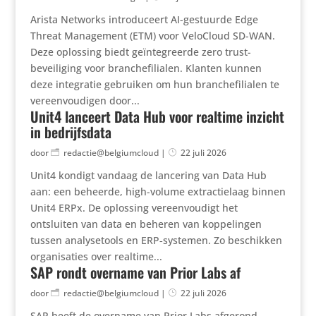
Arista Networks introduceert AI-gestuurde Edge
Threat Management (ETM) voor VeloCloud SD-WAN.
Deze oplossing biedt geïntegreerde zero trust-
beveiliging voor branchefilialen. Klanten kunnen
deze integratie gebruiken om hun branchefilialen te
vereenvoudigen door...
Unit4 lanceert Data Hub voor realtime inzicht
in bedrijfsdata
door
redactie@belgiumcloud
|
22 juli 2026
Unit4 kondigt vandaag de lancering van Data Hub
aan: een beheerde, high-volume extractielaag binnen
Unit4 ERPx. De oplossing vereenvoudigt het
ontsluiten van data en beheren van koppelingen
tussen analysetools en ERP‑systemen. Zo beschikken
organisaties over realtime...
SAP rondt overname van Prior Labs af
door
redactie@belgiumcloud
|
22 juli 2026
SAP heeft de overname van Prior Labs afgerond.