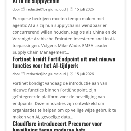
AI in de supplychain
door
redactie@belgiumcloud
|
15 juli 2026
Europese bedrijven moeten tempo maken met
agentic AI als zij hun supplychains wendbaar en
concurrerend willen houden. Regio’s als China en de
Verenigde Arabische Emiraten investeren snel in AI-
toepassingen. Volgens Mike Wade, EMEA Leader
Supply Chain Management...
Fortinet breidt FortiEndpoint uit met nieuwe
functies voor het AI-tijdperk
door
redactie@belgiumcloud
|
15 juli 2026
Fortinet kondigt vandaag de introductie aan van
nieuwe functies binnen FortiEndpoint, zijn
geïntegreerde platform voor de beveiliging van
endpoints. Deze innovaties zijn ontwikkeld om
organisaties te helpen om op veilige wijze gebruik te
maken van AI, gevoelige data...
Cloudflare introduceert Precursor voor
beveiliging tegen moderne bots