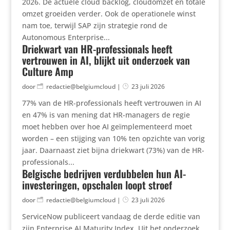
2026. De actuele cloud backlog, cloudomzet en totale
omzet groeiden verder. Ook de operationele winst
nam toe, terwijl SAP zijn strategie rond de
Autonomous Enterprise...
Driekwart van HR-professionals heeft
vertrouwen in AI, blijkt uit onderzoek van
Culture Amp
door
redactie@belgiumcloud
|
23 juli 2026
77% van de HR-professionals heeft vertrouwen in AI
en 47% is van mening dat HR-managers de regie
moet hebben over hoe AI geïmplementeerd moet
worden – een stijging van 10% ten opzichte van vorig
jaar. Daarnaast ziet bijna driekwart (73%) van de HR-
professionals...
Belgische bedrijven verdubbelen hun AI-
investeringen, opschalen loopt stroef
door
redactie@belgiumcloud
|
23 juli 2026
ServiceNow publiceert vandaag de derde editie van
zijn Enterprise AI Maturity Index. Uit het onderzoek