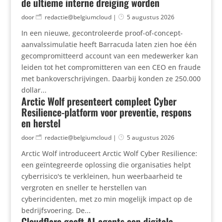
de ultieme interne dreiging worden
door
redactie@belgiumcloud
|
5 augustus 2026
In een nieuwe, gecontroleerde proof-of-concept-
aanvalssimulatie heeft Barracuda laten zien hoe één
gecompromitteerd account van een medewerker kan
leiden tot het compromitteren van een CEO en fraude
met bankoverschrijvingen. Daarbij konden ze 250.000
dollar...
Arctic Wolf presenteert compleet Cyber
Resilience-platform voor preventie, respons
en herstel
door
redactie@belgiumcloud
|
5 augustus 2026
Arctic Wolf introduceert Arctic Wolf Cyber Resilience:
een geïntegreerde oplossing die organisaties helpt
cyberrisico's te verkleinen, hun weerbaarheid te
vergroten en sneller te herstellen van
cyberincidenten, met zo min mogelijk impact op de
bedrijfsvoering. De...
Cloudflare geeft AI-agents een digitale