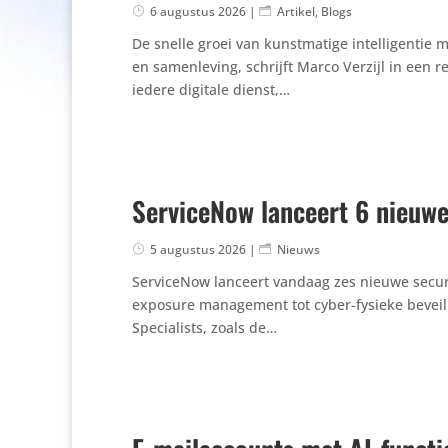
6 augustus 2026
|
Artikel
,
Blogs
De snelle groei van kunst­ma­tige intel­li­genti
en samen­le­ving, schrijft Marco Verzijl in een r
iedere digitale dienst,…
ServiceNow lanceert 6 nieuwe
5 augustus 2026
|
Nieuws
Servi­ceNow lanceert vandaag zes nieuwe securit
exposure mana­ge­ment tot cyber-fysieke bevei­li­g
Speci­a­lists, zoals de…