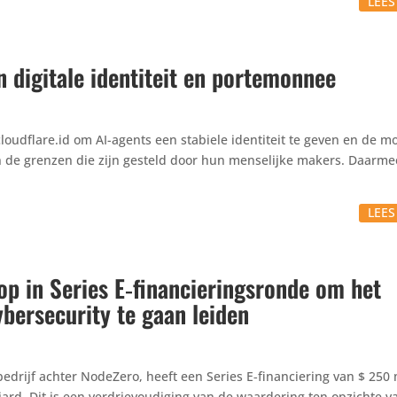
LEE
n digitale identiteit en portemonnee
cloud​flare​.id om AI-agents een stabiele iden­ti­teit te geven en de mog
 de grenzen die zijn gesteld door hun mense­lijke makers. Daarme
LEE
op in Series E‑financieringsronde om het
ybersecurity te gaan leiden
s­be­drijf achter NodeZero, heeft een Series E‑financiering van $ 250
rd. Dit is een verdrie­vou­di­ging van de waar­de­ring ten opzichte v