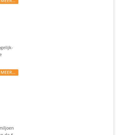
S MEER…
e­lijk­
e
S MEER…
 miljoen
an de $