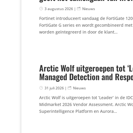
3 augustus 2026
|
Nieuws
Fortinet intro­du­ceert vandaag de FortiGate 120
FortiGate G series en wordt gecom­bi­neerd met 
worden geïn­te­greerd in door de klant…
Arctic Wolf uitgeroepen tot 
Managed Detection and Respo
31 juli 2026
|
Nieuws
Arctic Wolf is uitge­roepen tot ‘Leader’ in de
Midmarket 2026 Vendor Assess­ment. Arctic Wolf
Super­in­tel­li­gence Platform en Aurora…