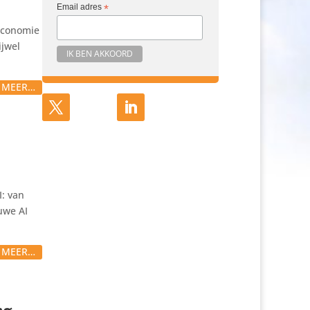
Email adres
*
 economie
ijwel
S MEER…
VOLGEN
VOLGEN
I: van
euwe AI
S MEER…