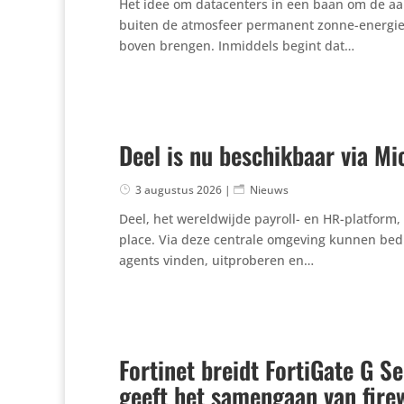
Het idee om data­cen­ters in een baan om de aard
buiten de atmosfeer permanent zonne-energie g
boven brengen. Inmiddels begint dat…
Deel is nu beschikbaar via Mi
3 augustus 2026
|
Nieuws
Deel, het wereld­wijde payroll- en HR-platform,
place. Via deze centrale omgeving kunnen bedr
agents vinden, uitpro­beren en…
Fortinet breidt FortiGate G S
geeft het samengaan van fire