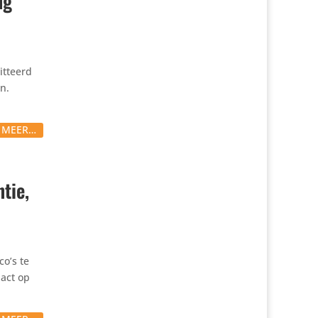
ng
t­teerd
n.
S MEER…
tie,
co’s te
pact op