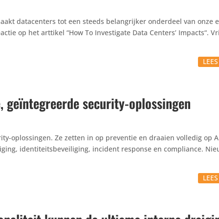
e maakt data­cen­ters tot een steeds belang­rijker onderdeel van onze
eactie op het arttikel “How To Inves­ti­gate Data Centers’ Impacts“. Vr
LEE
, geïntegreerde security-oplossingen
y-oplos­singen. Ze zetten in op preventie en draaien volledig op A
ing, iden­ti­teits­be­vei­li­ging, incident response en compli­ance. Ni
LEE