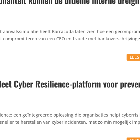
naliteit kunnen de ultieme interne dreigi
-aanvals­si­mu­latie heeft Barracuda laten zien hoe één gecom­pro­mi
 compro­mit­teren van een CEO en fraude met bank­over­schrij­vinge
LEE
eet Cyber Resilience-platform voor preven
ience: een geïn­te­greerde oplossing die orga­ni­sa­ties helpt cyberrisi
sneller te herstellen van cybe­rin­ci­denten, met zo min mogelijk im