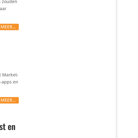
rs zouden
naar
S MEER…
ft Market­
I-apps en
S MEER…
st en