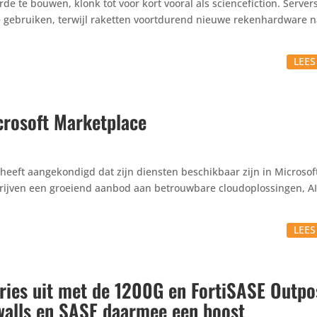
e te bouwen, klonk tot voor kort vooral als scien­ce­fic­tion. Serve
ebruiken, terwijl raketten voort­du­rend nieuwe reken­hard­ware 
LEE
crosoft Marketplace
 heeft aange­kon­digd dat zijn diensten beschik­baar zijn in Microso
ijven een groeiend aanbod aan betrouw­bare cloud­op­los­singen, A
LEE
eries uit met de 1200G en FortiSASE Outpo
walls en SASE daarmee een boost