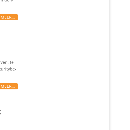
S MEER…
ven, te
ri­ty­be­
S MEER…
t