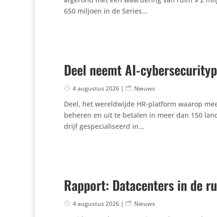
650 miljoen in de Series…
Deel neemt AI-cybersecuritypi
4 augustus 2026
|
Nieuws
Deel, het wereld­wijde HR-platform waarop meer
beheren en uit te betalen in meer dan 150 lande
drijf gespe­ci­a­li­seerd in…
Rapport: Datacenters in de r
4 augustus 2026
|
Nieuws