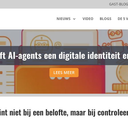
GAST-BLO
NIEUWS
VIDEO
BLOGS
DE 5
s maakt persoonlijke klantcommunic
met SAP Emarsys
t niet bij een belofte, maar bij controlee