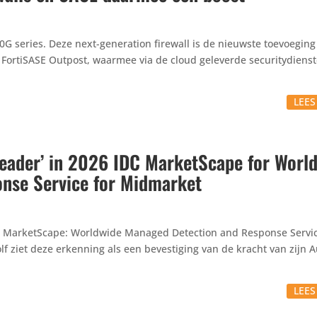
0G series. Deze next-gene­ra­tion firewall is de nieuwste toevoe­gin
FortiSASE Outpost, waarmee via de cloud geleverde secu­ri­ty­dien­s
LEE
‘Leader’ in 2026 IDC MarketScape for Worl
nse Service for Midmarket
 IDC MarketS­cape: Worldwide Managed Detection and Response Servic
 ziet deze erkenning als een beves­ti­ging van de kracht van zijn 
LEE