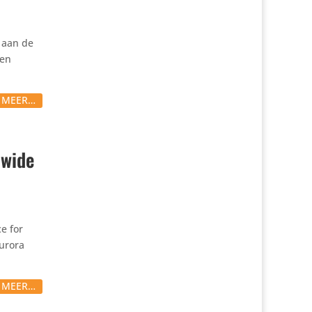
g aan de
ten
S MEER…
dwide
e for
Aurora
S MEER…