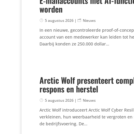
E‑mailaccounts met AI-functio
worden
5 augustus 2026
|
Nieuws
In een nieuwe, gecon­tro­leerde proof-of-concept
account van een mede­werker kan leiden tot het
Daarbij konden ze 250.000 dollar…
Arctic Wolf presenteert compl
respons en herstel
5 augustus 2026
|
Nieuws
Arctic Wolf intro­du­ceert Arctic Wolf Cyber Resi­l
verkleinen, hun weer­baar­heid te vergroten en 
de bedrijfs­voe­ring. De…