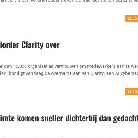
LEE
onier Clarity over
 dan 40.000 orga­ni­sa­ties vertrouwen om mede­wer­kers aan te wer
n, kondigt vandaag de overname aan van Clarity, een AI-cyber­se­cu­
LEE
uimte komen sneller dichterbij dan gedach