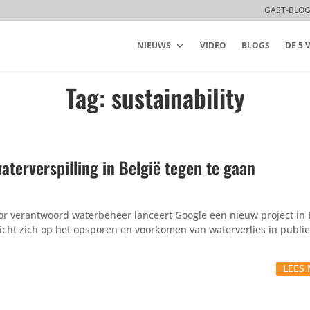
GAST-BLO
NIEUWS
VIDEO
BLOGS
DE 5
Tag: sustainability
aterverspilling in België tegen te gaan
oor verantwoord waterbeheer lanceert Google een nieuw project in B
richt zich op het opsporen en voorkomen van waterverlies in publi
LEES 