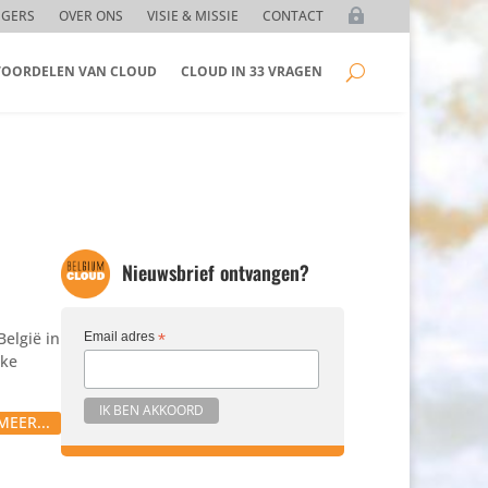
GGERS
OVER ONS
VISIE & MISSIE
CONTACT
 VOORDELEN VAN CLOUD
CLOUD IN 33 VRAGEN
Nieuwsbrief ontvangen?
elgië in
Email adres
*
eke
MEER...