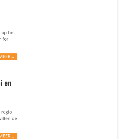
 op het
 for
MEER...
i en
 regio
willen de
MEER...