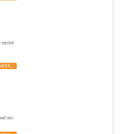
 sector
MEER...
wel on-