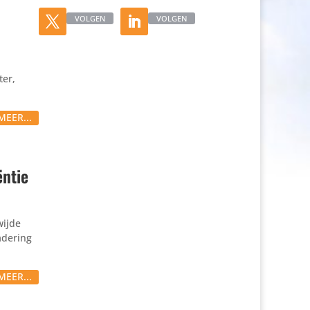
VOLGEN
VOLGEN
ter,
MEER...
ëntie
wijde
adering
MEER...