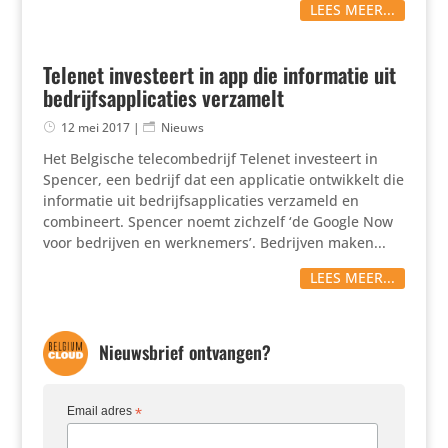
LEES MEER...
Telenet investeert in app die informatie uit
bedrijfsapplicaties verzamelt
12 mei 2017
|
Nieuws
Het Belgische tele­com­be­drijf Telenet inves­teert in
Spencer, een bedrijf dat een appli­catie ontwik­kelt die
infor­matie uit bedrijfs­ap­pli­ca­ties verzameld en
combi­neert. Spencer noemt zichzelf ‘de Google Now
voor bedrijven en werknemers’. Bedrijven maken...
LEES MEER...
Nieuwsbrief ontvangen?
Email adres
*