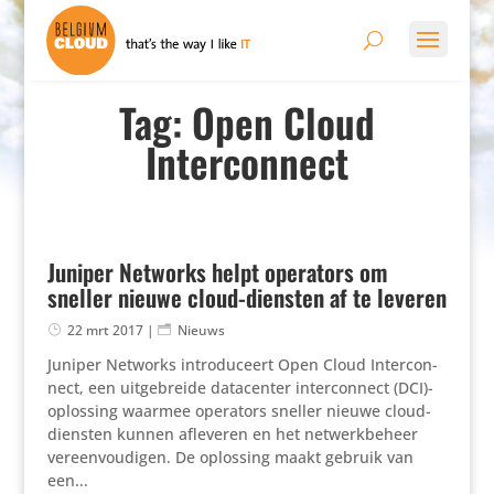
Tag: Open Cloud
Interconnect
Juniper Networks helpt operators om
sneller nieuwe cloud-diensten af te leveren
22 mrt 2017
|
Nieuws
Juniper Networks intro­du­ceert Open Cloud Inter­con­
nect, een uitge­breide data­center inter­con­nect (DCI)-
oplossing waarmee operators sneller nieuwe cloud-
diensten kunnen afleveren en het netwerk­be­heer
vereen­vou­digen. De oplossing maakt gebruik van
een...