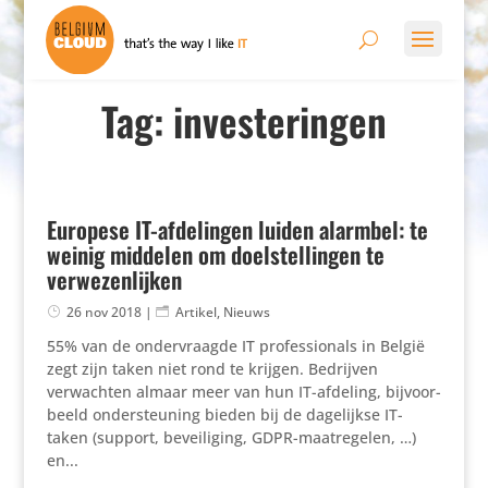
Tag: investeringen
Europese IT-afdelingen luiden alarmbel: te
weinig middelen om doelstellingen te
verwezenlijken
26 nov 2018
|
Artikel
,
Nieuws
55% van de onder­vraagde IT profes­si­o­nals in België
zegt zijn taken niet rond te krijgen. Bedrijven
verwachten almaar meer van hun IT-afdeling, bijvoor­
beeld onder­steu­ning bieden bij de dage­lijkse IT-
taken (support, bevei­li­ging, GDPR-maat­re­gelen, …)
en...