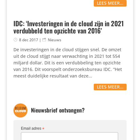
LEES MEER...
IDC: ‘Investeringen in de cloud zijn in 2021
verdubbeld ten opzichte van 2016’
8 dec 2017
|
Nieuws
De inves­te­ringen in de cloud stijgen snel. De omzet
uit de cloud stijgt naar verwach­ting in 2021 tot 554
miljard dollar. Dit is een verdub­be­ling ten opzichte
van 2016. Dit voorspelt onder­zoeks­bu­reau IDC. “Het
meest duide­lijke resultaat van deze...
LEES MEER...
Nieuwsbrief ontvangen?
Email adres
*