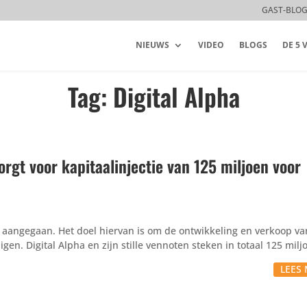
GAST-BLO
NIEUWS
VIDEO
BLOGS
DE 5
Tag: Digital Alpha
orgt voor kapitaalinjectie van 125 miljoen voor
 aangegaan. Het doel hiervan is om de ontwik­ke­ling en verkoop va
gen. Digital Alpha en zijn stille vennoten steken in totaal 125 miljo
LEES 