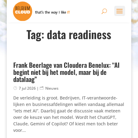
Tag: data readiness
Frank Beerlage van Cloudera Benelux: “AI
begint niet bij het model, maar bij de
datalaag”
7 jul 2026
|
Nieuws
De verlei­ding is groot. Bedrijven, IT-verant­woor­de­
lijken en busi­nes­s­af­de­lingen willen vandaag allemaal
“iets met AI”. Daarbij gaat de discussie vaak meteen
over de keuze van het model. Wordt het ChatGPT,
Claude, Gemini of Copilot? Of kiest men toch beter
voor...