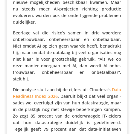
nieuwe moge­lijk­heden beschik­baar kwamen. Maar
nu steeds meer AI-projecten richting productie
evolueren, worden ook de onder­lig­gende problemen
duidelijker.
Beerlage vat die risico’s samen in drie woorden:
onbe­trouw­baar, onbe­heers­baar en onbe­taal­baar.
Niet omdat AI op zich geen waarde heeft, benadrukt
hij, maar omdat de datalaag bij veel orga­ni­sa­ties nog
niet klaar is voor groot­schalig gebruik. “Als we op
deze manier doorgaan met AI, dan wordt AI onbe­
trouw­baar, onbe­heers­baar en onbe­taal­baar”,
stelt hij.
Die analyse sluit aan bij de cijfers uit Cloudera’s
Data
Readiness Index 2026
. Daaruit blijkt dat veel orga­ni­
sa­ties wel overtuigd zijn van hun data­stra­tegie, maar
in de praktijk nog met stevige beper­kingen kampen.
Zo zegt 85 procent van de onder­vraagde IT-leiders
dat hun data­stra­tegie duidelijk is gede­fi­ni­eerd.
Tegelijk geeft 79 procent aan dat data-initi­a­tieven