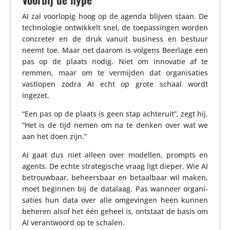
AI zal voorlopig hoog op de agenda blijven staan. De
tech­no­logie ontwik­kelt snel, de toepas­singen worden
concreter en de druk vanuit business en bestuur
neemt toe. Maar net daarom is volgens Beerlage een
pas op de plaats nodig. Niet om innovatie af te
remmen, maar om te vermijden dat orga­ni­sa­ties
vastlopen zodra AI echt op grote schaal wordt
ingezet.
“Een pas op de plaats is geen stap achteruit”, zegt hij.
“Het is de tijd nemen om na te denken over wat we
aan het doen zijn.”
AI gaat dus niet alleen over modellen, prompts en
agents. De echte stra­te­gi­sche vraag ligt dieper. Wie AI
betrouw­baar, beheers­baar en betaal­baar wil maken,
moet beginnen bij de datalaag. Pas wanneer orga­ni­
sa­ties hun data over alle omge­vingen heen kunnen
beheren alsof het één geheel is, ontstaat de basis om
AI verant­woord op te schalen.