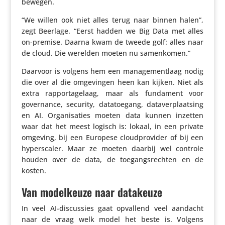
bewegen.
“We willen ook niet alles terug naar binnen halen”,
zegt Beerlage. “Eerst hadden we Big Data met alles
on-premise. Daarna kwam de tweede golf: alles naar
de cloud. Die werelden moeten nu samenkomen.”
Daarvoor is volgens hem een mana­ge­ment­laag nodig
die over al die omge­vingen heen kan kijken. Niet als
extra rappor­ta­ge­laag, maar als fundament voor
gover­nance, security, data­toe­gang, data­ver­plaat­sing
en AI. Orga­ni­sa­ties moeten data kunnen inzetten
waar dat het meest logisch is: lokaal, in een private
omgeving, bij een Europese cloud­pro­vider of bij een
hypers­caler. Maar ze moeten daarbij wel controle
houden over de data, de toegangs­rechten en de
kosten.
Van modelkeuze naar datakeuze
In veel AI-discus­sies gaat opvallend veel aandacht
naar de vraag welk model het beste is. Volgens