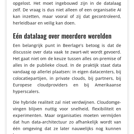
opgelost. Het moet ingebouwd zijn in de datalaag
zelf. De vraag is dus niet alleen of een orga­ni­satie AI
kan inzetten, maar vooral of zij dat gecon­tro­leerd,
herleid­baar en veilig kan doen.
Eén datalaag over meerdere werelden
Een belang­rijk punt in Beerlage’s betoog is dat de
discussie over data vaak te zwart-wit wordt gevoerd.
Het gaat niet om de keuze tussen alles on-premise of
alles in de publieke cloud. In de praktijk staat data
vandaag op allerlei plaatsen: in eigen data­cen­ters, bij
colo­ca­tie­par­tijen, in private clouds, bij partners, bij
Europese cloud­pro­vi­ders en bij Ameri­kaanse
hyperscalers.
Die hybride realiteit zal niet verdwijnen. Cloudom­ge­
vingen blijven nuttig voor snelheid, flexi­bi­li­teit en
expe­ri­menten. Maar orga­ni­sa­ties moeten vermijden
dat hun data-archi­tec­tuur zo afhan­ke­lijk wordt van
één omgeving dat ze later nauwe­lijks nog kunnen