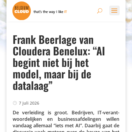
Frank Beerlage van
Cloudera Benelux: “AI
begint niet bij het
model, maar bij de
datalaag”
7 juli 2026
De verlei­ding is groot. Bedrijven, IT-verant­
woor­de­lijken en busi­nes­s­af­de­lingen willen
vandaag allemaal “iets met AI”. Daarbij gaat de
discussie vaak meteen over de keuze van het