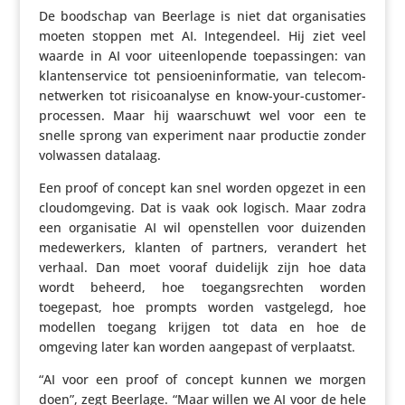
De boodschap van Beerlage is niet dat orga­ni­sa­ties
moeten stoppen met AI. Inte­gen­deel. Hij ziet veel
waarde in AI voor uiteen­lo­pende toepas­singen: van
klan­ten­ser­vice tot pensi­oen­in­for­matie, van tele­com­
net­werken tot risi­co­ana­lyse en know-your-custo­mer­
pro­cessen. Maar hij waar­schuwt wel voor een te
snelle sprong van expe­ri­ment naar productie zonder
volwassen datalaag.
Een proof of concept kan snel worden opgezet in een
cloudom­ge­ving. Dat is vaak ook logisch. Maar zodra
een orga­ni­satie AI wil open­stellen voor duizenden
mede­wer­kers, klanten of partners, verandert het
verhaal. Dan moet vooraf duidelijk zijn hoe data
wordt beheerd, hoe toegangs­rechten worden
toegepast, hoe prompts worden vast­ge­legd, hoe
modellen toegang krijgen tot data en hoe de
omgeving later kan worden aangepast of verplaatst.
“AI voor een proof of concept kunnen we morgen
doen”, zegt Beerlage. “Maar willen we AI voor de hele