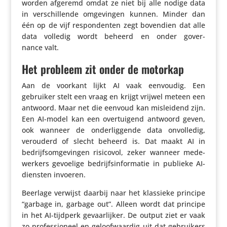
worden afgeremd omdat ze niet bij alle nodige data
in verschil­lende omge­vingen kunnen. Minder dan
één op de vijf respon­denten zegt bovendien dat alle
data volledig wordt beheerd en onder gover­
nance valt.
Het probleem zit onder de motorkap
Aan de voorkant lijkt AI vaak eenvoudig. Een
gebruiker stelt een vraag en krijgt vrijwel meteen een
antwoord. Maar net die eenvoud kan mislei­dend zijn.
Een AI-model kan een over­tui­gend antwoord geven,
ook wanneer de onder­lig­gende data onvol­ledig,
verouderd of slecht beheerd is. Dat maakt AI in
bedrijfs­om­ge­vingen risicovol, zeker wanneer mede­
wer­kers gevoelige bedrijfs­in­for­matie in publieke AI-
diensten invoeren.
Beerlage verwijst daarbij naar het klassieke principe
“garbage in, garbage out”. Alleen wordt dat principe
in het AI-tijdperk gevaar­lijker. De output ziet er vaak
zo profes­si­o­neel en geloof­waardig uit dat gebrui­kers