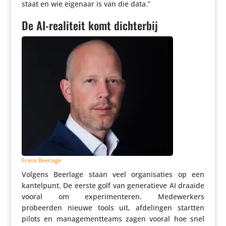
staat en wie eigenaar is van die data.”
De AI-realiteit komt dichterbij
Frank Beerlage
Volgens Beerlage staan veel orga­ni­sa­ties op een
kantel­punt. De eerste golf van gene­ra­tieve AI draaide
vooral om expe­ri­men­teren. Mede­wer­kers
probeerden nieuwe tools uit, afde­lingen startten
pilots en mana­ge­ment­teams zagen vooral hoe snel