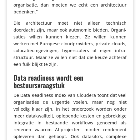
orga­ni­satie, dan moeten we echt een archi­tec­tuur
bedenken.”
Die archi­tec­tuur moet niet alleen technisch
doordacht zijn, maar ook autonomie bieden. Orga­ni­
sa­ties willen kunnen kiezen. Ze willen kunnen
werken met Europese cloud­pro­vi­ders, private clouds,
colo­ca­tie­om­ge­vingen, hypers­ca­lers of eigen infra­
struc­tuur. Maar ze willen niet dat die keuze achteraf
een fuik blijkt te zijn.
Data readiness wordt een
bestuursvraagstuk
De Data Readiness Index van Cloudera toont dat veel
orga­ni­sa­ties de urgentie voelen, maar nog niet
volledig klaar zijn. In het onderzoek worden onder
meer data­kwa­li­teit, oplopende kosten en gebrek­kige
inte­gratie in bestaande workflows genoemd als
redenen waarom AI-projecten minder rendement
opleveren dan gehoopt. Ook datasilo’s, complexe