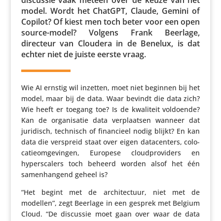
model. Wordt het ChatGPT, Claude, Gemini of
Copilot? Of kiest men toch beter voor een open
source-model? Volgens Frank Beerlage,
directeur van Cloudera in de Benelux, is dat
echter niet de juiste eerste vraag.
Wie AI ernstig wil inzetten, moet niet beginnen bij het
model, maar bij de data. Waar bevindt die data zich?
Wie heeft er toegang toe? Is de kwaliteit voldoende?
Kan de orga­ni­satie data verplaatsen wanneer dat
juridisch, technisch of finan­cieel nodig blijkt? En kan
data die verspreid staat over eigen data­cen­ters, colo­
ca­tie­om­ge­vingen, Europese cloud­pro­vi­ders en
hypers­ca­lers toch beheerd worden alsof het één
samen­han­gend geheel is?
“Het begint met de archi­tec­tuur, niet met de
modellen”, zegt Beerlage in een gesprek met Belgium
Cloud. “De discussie moet gaan over waar de data