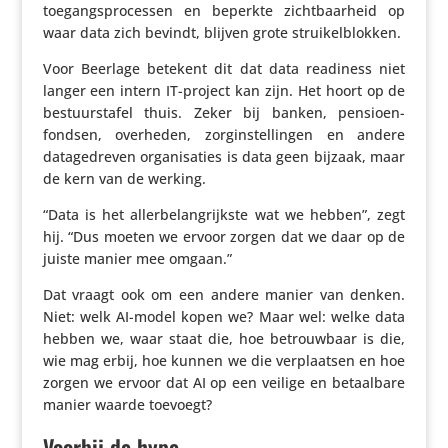
toegangs­pro­cessen en beperkte zicht­baar­heid op
waar data zich bevindt, blijven grote struikelblokken.
Voor Beerlage betekent dit dat data readiness niet
langer een intern IT-project kan zijn. Het hoort op de
bestuurs­tafel thuis. Zeker bij banken, pensi­oen­
fondsen, overheden, zorg­in­stel­lingen en andere
data­ge­dreven orga­ni­sa­ties is data geen bijzaak, maar
de kern van de werking.
“Data is het aller­be­lang­rijkste wat we hebben”, zegt
hij. “Dus moeten we ervoor zorgen dat we daar op de
juiste manier mee omgaan.”
Dat vraagt ook om een andere manier van denken.
Niet: welk AI-model kopen we? Maar wel: welke data
hebben we, waar staat die, hoe betrouw­baar is die,
wie mag erbij, hoe kunnen we die verplaatsen en hoe
zorgen we ervoor dat AI op een veilige en betaal­bare
manier waarde toevoegt?
Voorbij de hype