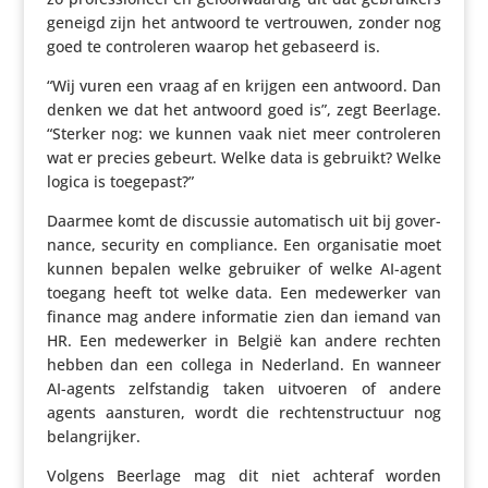
geneigd zijn het antwoord te vertrouwen, zonder nog
goed te contro­leren waarop het gebaseerd is.
“Wij vuren een vraag af en krijgen een antwoord. Dan
denken we dat het antwoord goed is”, zegt Beerlage.
“Sterker nog: we kunnen vaak niet meer contro­leren
wat er precies gebeurt. Welke data is gebruikt? Welke
logica is toegepast?”
Daarmee komt de discussie auto­ma­tisch uit bij gover­
nance, security en compli­ance. Een orga­ni­satie moet
kunnen bepalen welke gebruiker of welke AI-agent
toegang heeft tot welke data. Een mede­werker van
finance mag andere infor­matie zien dan iemand van
HR. Een mede­werker in België kan andere rechten
hebben dan een collega in Nederland. En wanneer
AI-agents zelf­standig taken uitvoeren of andere
agents aansturen, wordt die rech­ten­struc­tuur nog
belangrijker.
Volgens Beerlage mag dit niet achteraf worden