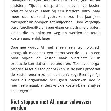
ma­na­ge­ment­or­ga­ni­satie met een extern gehoste AI-
assistent. Tijdens de pilotfase bleven de kosten
relatief beperkt. Maar bij een bredere uitrol naar
meer dan duizend gebrui­kers zou het jaar­lijkse
token­ge­bruik oplopen tot miljoenen. Door verge­lijk­
bare func­ti­o­na­li­teit in een eigen omgeving te draaien,
vielen die token­kosten weg en werden de totale
kosten aanzien­lijk lager.
Daarmee wordt AI niet alleen een tech­no­lo­gisch
vraagstuk, maar ook een thema voor de CFO. In een
pilot blijven de kosten vaak over­zich­te­lijk. In
productie kan dat snel veran­deren. “Zoals veel orga­
ni­sa­ties AI tot nu toe aanpakken, is de kans groot dat
de kosten enorm zullen oplopen”, zegt Beerlage. “Je
moet als orga­ni­satie heel goed nadenken hoe je
hiermee omgaat, anders valt de kosten-baten­ana­lyse
snel tegen.”
Niet stoppen met AI, maar volwassen
worden