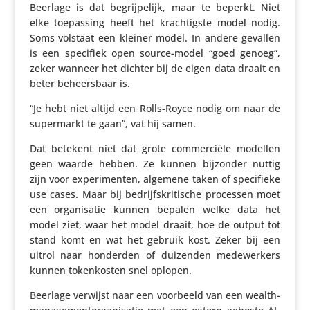
Beerlage is dat begrij­pe­lijk, maar te beperkt. Niet
elke toepas­sing heeft het krach­tigste model nodig.
Soms volstaat een kleiner model. In andere gevallen
is een specifiek open source-model “goed genoeg”,
zeker wanneer het dichter bij de eigen data draait en
beter beheers­baar is.
“Je hebt niet altijd een Rolls-Royce nodig om naar de
super­markt te gaan”, vat hij samen.
Dat betekent niet dat grote commer­ciële modellen
geen waarde hebben. Ze kunnen bijzonder nuttig
zijn voor expe­ri­menten, algemene taken of speci­fieke
use cases. Maar bij bedrijfs­kri­ti­sche processen moet
een orga­ni­satie kunnen bepalen welke data het
model ziet, waar het model draait, hoe de output tot
stand komt en wat het gebruik kost. Zeker bij een
uitrol naar honderden of duizenden mede­wer­kers
kunnen token­kosten snel oplopen.
Beerlage verwijst naar een voorbeeld van een wealth­