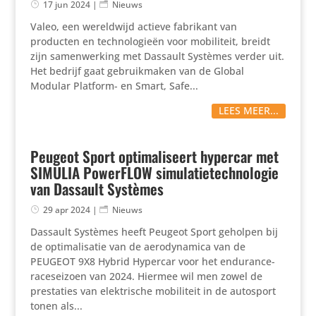
17 jun 2024
|
Nieuws
Valeo, een wereld­wijd actieve fabrikant van
producten en tech­no­lo­gieën voor mobi­li­teit, breidt
zijn samen­wer­king met Dassault Systèmes verder uit.
Het bedrijf gaat gebruik­maken van de Global
Modular Platform- en Smart, Safe...
LEES MEER...
Peugeot Sport optimaliseert hypercar met
SIMULIA PowerFLOW simulatietechnologie
van Dassault Systèmes
29 apr 2024
|
Nieuws
Dassault Systèmes heeft Peugeot Sport geholpen bij
de opti­ma­li­satie van de aero­dy­na­mica van de
PEUGEOT 9X8 Hybrid Hypercar voor het endurance-
race­sei­zoen van 2024. Hiermee wil men zowel de
pres­ta­ties van elek­tri­sche mobi­li­teit in de autosport
tonen als...