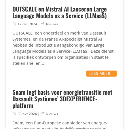
OUTSCALE en Mistral AI Lanceren Large
Language Models as a Service (LLMaaS)
12 dec 2024
|
Nieuws
OUTSCALE, een onderdeel en merk van Dassault
Systèmes, en de Franse AI-speci­a­list Mistral AI
hebben de intro­ductie aange­kon­digd van Large
Language Models as a Service (LLMaaS). Deze dienst
is specifiek ontworpen om orga­ni­sa­ties in staat te
stellen snel en...
LEES MEER...
Snam legt basis voor energietransitie met
Dassault Systèmes’ 3DEXPERIENCE-
platform
30 okt 2024
|
Nieuws
Snam, een Pan-Europese aanbieder van energie-
infra­struc­tuur, gaat zijn bedrijfs­voe­ring verduur­