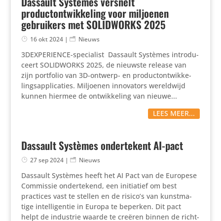
Dassault Systèmes versnelt
productontwikkeling voor miljoenen
gebruikers met SOLIDWORKS 2025
16 okt 2024
|
Nieuws
3DEX­PE­RIENCE-speci­a­list Dassault Systèmes intro­du­
ceert SOLIDWORKS 2025, de nieuwste release van
zijn portfolio van 3D-ontwerp- en product­ont­wik­ke­
lings­ap­pli­ca­ties. Miljoenen inno­va­tors wereld­wijd
kunnen hiermee de ontwik­ke­ling van nieuwe...
LEES MEER...
Dassault Systèmes ondertekent AI-pact
27 sep 2024
|
Nieuws
Dassault Systèmes heeft het AI Pact van de Europese
Commissie onder­te­kend, een initi­a­tief om best
practices vast te stellen en de risico’s van kunst­ma­
tige intel­li­gentie in Europa te beperken. Dit pact
helpt de industrie waarde te creëren binnen de richt­