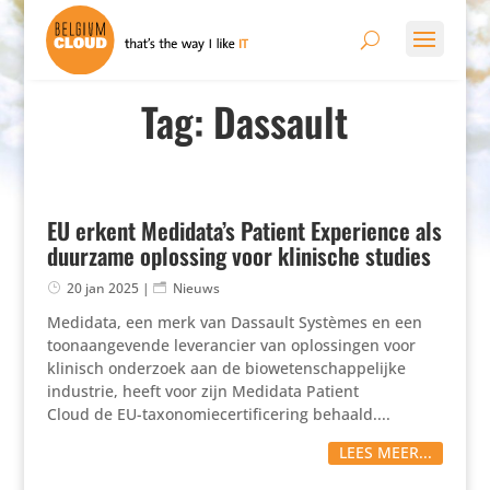
Tag: Dassault
EU erkent Medidata’s Patient Experience als
duurzame oplossing voor klinische studies
20 jan 2025
|
Nieuws
Medidata, een merk van Dassault Systèmes en een
toon­aan­ge­vende leve­ran­cier van oplos­singen voor
klinisch onderzoek aan de biowe­ten­schap­pe­lijke
industrie, heeft voor zijn Medidata Patient
Cloud de EU-taxo­no­mie­cer­ti­fi­ce­ring behaald....
LEES MEER...