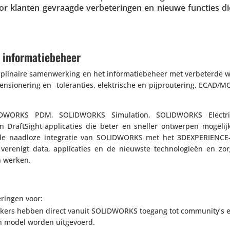
 klanten gevraagde verbe­te­ringen en nieuwe functies di
 informatiebeheer
pli­naire samen­wer­king en het infor­ma­tie­be­heer met verbe­terde 
i­o­ne­ring en ‑tole­ran­ties, elek­tri­sche en pijp­rou­te­ring, ECAD/M
DWORKS PDM, SOLIDWORKS Simu­la­tion, SOLIDWORKS Electri
 Draft­Sight-appli­ca­ties die beter en sneller ontwerpen mogeli
an de naadloze inte­gratie van SOLIDWORKS met het 3DEX­PE­RIENCE
erenigt data, appli­ca­ties en de nieuwste tech­no­lo­gieën en zo
n werken.
ringen voor:
ui­kers hebben direct vanuit SOLIDWORKS toegang tot community’s
een model worden uitgevoerd.