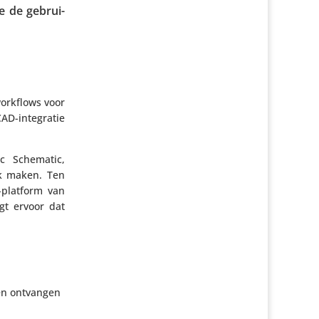
e de gebrui­
workflows voor
CAD-inte­gratie
c Schematic,
jk maken. Ten
-platform van
rgt ervoor dat
 en ontvangen