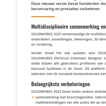
Deze nieuwe versie bevat honderden door
ker­s­er­va­ring en pres­ta­ties verbeteren.
Multidisciplinaire samenwerking en
SOLIDWORKS 2025 vereen­vou­digt de multi­dis­ci­
onder­delen, assem­blages, teke­ningen, 3D-dimen­s
en rendering.
Verder bevat het ook updates voor SOLI
SOLIDWORKS Elec­trical Schematic Designer en
slotte blijven alle gebrui­kers profi­teren v
Dassault Systèmes in de cloud. Dit platform v
iedereen met de nieuwste bestands­ver­sies ka
Belangrijkste verbeteringen
SOLIDWORKS 2025 bevat onder andere verbe­te­
samen­wer­king met bran­che­ge­noten. Gebr
real­tim­e­mel­dingen van alle acties die op 