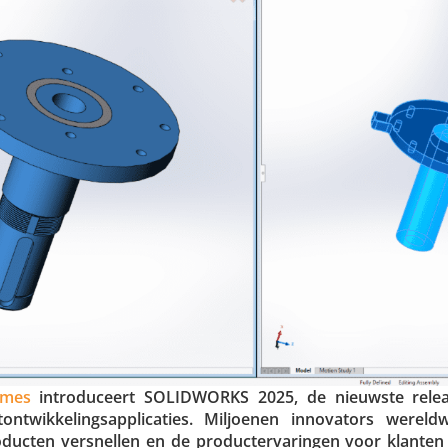
èmes
intro­du­ceert SOLIDWORKS 2025, de nieuwste relea
wik­ke­lings­ap­pli­ca­ties. Miljoenen inno­va­tors wereld
ucten versnellen en de produc­t­er­va­ringen voor klanten 