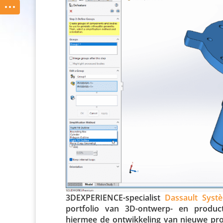
3DEX­PE­RIENCE-speci­a­list
Dassault Syst
portfolio van 3D-ontwerp- en product­ont­
hiermee de ontwik­ke­ling van nieuwe prod