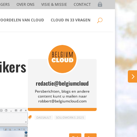
GGERS
OVER ONS
VISIE & MISSIE
CONTACT
 VOORDELEN VAN CLOUD
CLOUD IN 33 VRAGEN
ikers
redactie@belgiumcloud
Persberichten, blogs en andere
content kunt u mailen naar
robbert@belgiumcloud.com

DASSAULT
SOLIDWORKS 2025