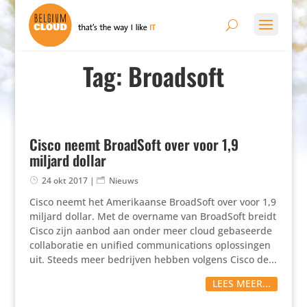
Tag: Broadsoft
Cisco neemt BroadSoft over voor 1,9
miljard dollar
24 okt 2017
|
Nieuws
Cisco neemt het Ameri­kaanse BroadSoft over voor 1,9
miljard dollar. Met de overname van BroadSoft breidt
Cisco zijn aanbod aan onder meer cloud geba­seerde
colla­bo­ratie en unified commu­ni­ca­tions oplos­singen
uit. Steeds meer bedrijven hebben volgens Cisco de...
LEES MEER...