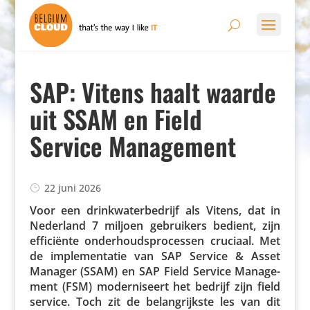
SAP: Vitens haalt waarde
uit SSAM en Field
Service Management
22 juni 2026
Voor een drink­wa­ter­be­drijf als Vitens, dat in
Nederland 7 miljoen gebrui­kers bedient, zijn
effi­ci­ënte onder­houds­pro­cessen cruciaal. Met
de imple­men­tatie van SAP Service & Asset
Manager (SSAM) en SAP Field Service Mana­ge­
ment (FSM) moder­ni­seert het bedrijf zijn field
service. Toch zit de belang­rijkste les van dit