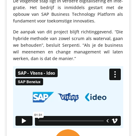
De volgende stap ligt in verdere digi­ta­li­se­ring en inte­
gratie. Het bedrijf is inmiddels gestart met de
opbouw van SAP Business Tech­no­logy Platform als
fundament voor toekom­stige innovaties.
De aanpak van dit project blijft rich­ting­ge­vend. “Die
hybride methode van zowel scrum als waterval, gaan
we behouden”, besluit Serpenti. “Als je de business
wil meenemen en change mana­ge­ment wil laten
werken, dan is dat de manier.”