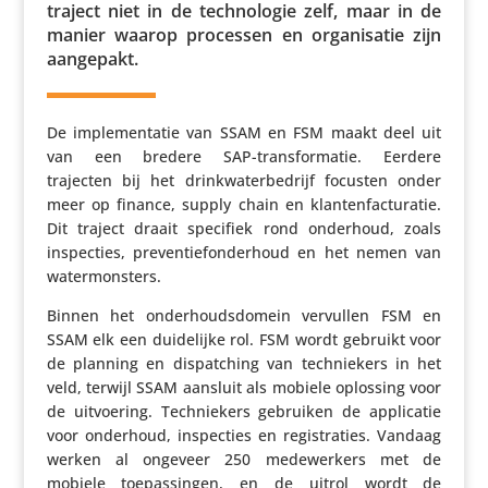
traject niet in de tech­no­logie zelf, maar in de
manier waarop processen en orga­ni­satie zijn
aangepakt.
De imple­men­tatie van SSAM en FSM maakt deel uit
van een bredere SAP-trans­for­matie. Eerdere
trajecten bij het drink­wa­ter­be­drijf focusten onder
meer op finance, supply chain en klan­ten­fac­tu­ratie.
Dit traject draait specifiek rond onderhoud, zoals
inspec­ties, preven­tie­fon­der­houd en het nemen van
watermonsters.
Binnen het onder­houds­do­mein vervullen FSM en
SSAM elk een duide­lijke rol. FSM wordt gebruikt voor
de planning en dispat­ching van tech­nie­kers in het
veld, terwijl SSAM aansluit als mobiele oplossing voor
de uitvoe­ring. Tech­nie­kers gebruiken de appli­catie
voor onderhoud, inspec­ties en regi­stra­ties. Vandaag
werken al ongeveer 250 mede­wer­kers met de
mobiele toepas­singen, en de uitrol wordt de