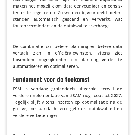
maken het mogelijk om data eenvou­diger en consis­
tenter te regi­streren. Zo worden bijvoor­beeld meter­
standen auto­ma­tisch gescand en verwerkt, wat
fouten vermin­dert en de data­kwa­li­teit verhoogt.
De combi­natie van betere planning en betere data
vertaalt zich in effi­ci­ën­tie­win­sten. Vitens ziet
bovendien moge­lijk­heden om planning verder te
auto­ma­ti­seren en optimaliseren.
Fundament voor de toekomst
FSM is vandaag groten­deels uitgerold, terwijl de
verdere imple­men­tatie van SSAM nog loopt tot 2027.
Tegelijk blijft Vitens inzetten op opti­ma­li­satie na de
go-live, met aandacht voor gebruik, data­kwa­li­teit en
verdere verbeteringen.