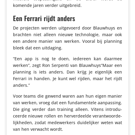
komende jaren verder uitgebreid.
Een Ferrari rijdt anders
De projecten werden uitge­voerd door Blauwhuys en
brachten niet alleen nieuwe tech­no­logie, maar ook
een andere manier van werken. Vooral bij planning
bleek dat een uitdaging.
“Een app is nog te doen, iedereen kan daarmee
werken”, zegt Ron Serpenti van Blauwhuys“Maar een
planning is iets anders. Dan krijg je eigenlijk een
Ferrari in handen. Je kunt wel rijden, maar het rijdt
anders.”
Voor teams die gewend waren aan hun eigen manier
van werken, vroeg dat een funda­men­tele aanpas­sing.
Die ging verder dan training alleen. Vitens intro­du­
ceerde nieuwe rollen en herver­deelde verant­woor­de­
lijk­heden, zodat mede­wer­kers duide­lijker weten wat
van hen verwacht wordt.