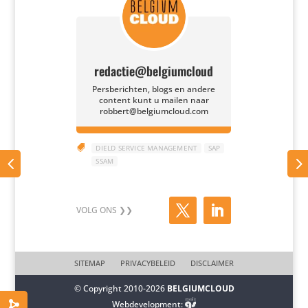
redactie@belgiumcloud
Persberichten, blogs en andere
content kunt u mailen naar
robbert@belgiumcloud.com

DIELD SERVICE MANAGEMENT
SAP
SSAM
SITEMAP
PRIVACYBELEID
DISCLAIMER
© Copyright 2010-2026
BELGIUMCLOUD
Webdevelopment: