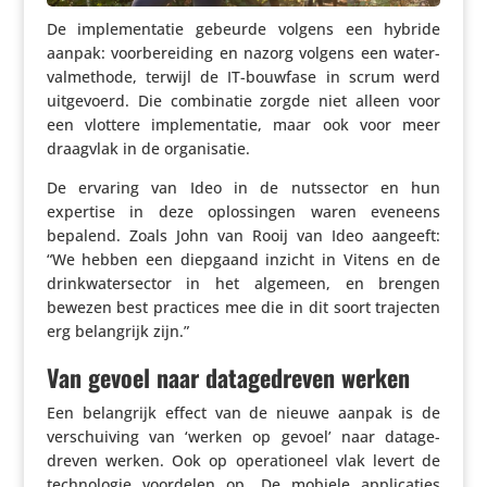
De imple­men­tatie gebeurde volgens een hybride
aanpak: voor­be­rei­ding en nazorg volgens een water­
val­me­thode, terwijl de IT-bouwfase in scrum werd
uitge­voerd. Die combi­natie zorgde niet alleen voor
een vlottere imple­men­tatie, maar ook voor meer
draagvlak in de organisatie.
De ervaring van Ideo in de nuts­sector en hun
expertise in deze oplos­singen waren eveneens
bepalend. Zoals John van Rooij van Ideo aangeeft:
“We hebben een diepgaand inzicht in Vitens en de
drink­wa­ter­sector in het algemeen, en brengen
bewezen best practices mee die in dit soort trajecten
erg belang­rijk zijn.”
Van gevoel naar datagedreven werken
Een belang­rijk effect van de nieuwe aanpak is de
verschui­ving van ‘werken op gevoel’ naar data­ge­
dreven werken. Ook op opera­ti­o­neel vlak levert de
tech­no­logie voordelen op. De mobiele appli­ca­ties