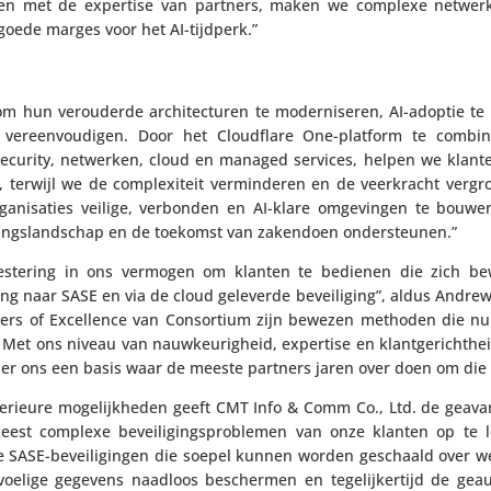
neren met de expertise van partners, maken we complexe netwerk­m
t goede marges voor het AI-tijdperk.”
m hun verou­derde archi­tec­turen te moder­ni­seren, AI-adoptie te 
ereen­vou­digen. Door het Cloud­flare One-platform te combi
se­cu­rity, netwerken, cloud en managed services, helpen we klant
en, terwijl we de complexi­teit vermin­deren en de veer­kracht vergr
a­ni­sa­ties veilige, verbonden en AI-klare omge­vingen te bouw
gings­land­schap en de toekomst van zakendoen ondersteunen.”
nves­te­ring in ons vermogen om klanten te bedienen die zich b
ing naar SASE en via de cloud geleverde bevei­li­ging”, aldus Andre
nters of Excel­lence van Consor­tium zijn bewezen methoden die n
Met ons niveau van nauw­keu­rig­heid, expertise en klant­ge­richt­he
rtner ons een basis waar de meeste partners jaren over doen om die 
upe­ri­eure moge­lijk­heden geeft CMT Info & Comm Co., Ltd. de geava
eest complexe bevei­li­gings­pro­blemen van onze klanten op te l
e SASE-bevei­li­gingen die soepel kunnen worden geschaald over w
voelige gegevens naadloos beschermen en tege­lij­ker­tijd de geau­t