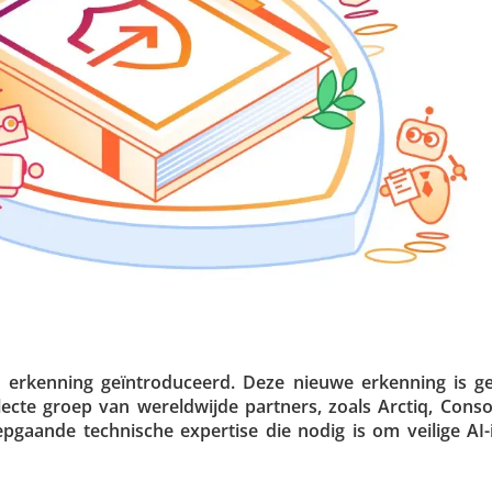
rkenning geïn­tro­du­ceerd. Deze nieuwe erkenning is g
ecte groep van wereld­wijde partners, zoals Arctiq, Conso
­gaande tech­ni­sche expertise die nodig is om veilige AI-