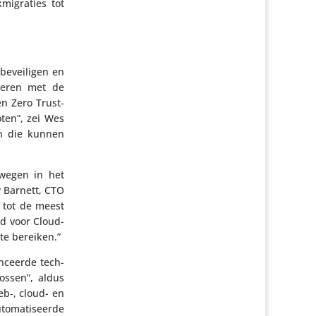
i­gra­ties tot
bevei­ligen en
­neren met de
en Zero Trust-
oten”, zei Wes
en die kunnen
ewegen in het
w Barnett, CTO
u tot de meest
id voor Cloud­
te bereiken.”
n­ceerde tech­
ossen”, aldus
eb‑, cloud- en
o­ma­ti­seerde