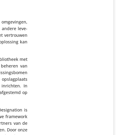
e omge­vingen,
n andere leve­
et vertrouwen
 oplossing kan
li­o­theek met
n beheren van
is­sings­bomen
 opslag­plaats
 inrichten. In
 afgestemd op
sig­na­tion is
euwe framework
artners van de
len. Door onze