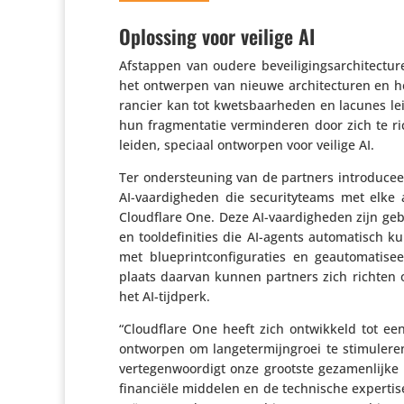
Oplossing voor veilige AI
Afstappen van oudere bevei­li­gings­ar­chi­tec­
het ontwerpen van nieuwe archi­tec­turen en he
ran­cier kan tot kwets­baar­heden en lacunes 
hun frag­men­tatie vermin­deren door zich te 
leiden, speciaal ontworpen voor veilige AI.
Ter onder­steu­ning van de partners intro­du­cee
AI-vaar­dig­heden die secu­ri­ty­teams met e
Cloud­flare One. Deze AI-vaar­dig­heden zijn ge
en tool­de­fi­ni­ties die AI-agents auto­ma­tis
met blue­print­con­fi­gu­ra­ties en geau­to­ma­
plaats daarvan kunnen partners zich richten
het AI-tijdperk.
“Cloud­flare One heeft zich ontwik­keld tot e
ontworpen om lange­ter­mijn­groei te stimu­ler
verte­gen­woor­digt onze grootste geza­men­lijke
finan­ciële middelen en de tech­ni­sche expert