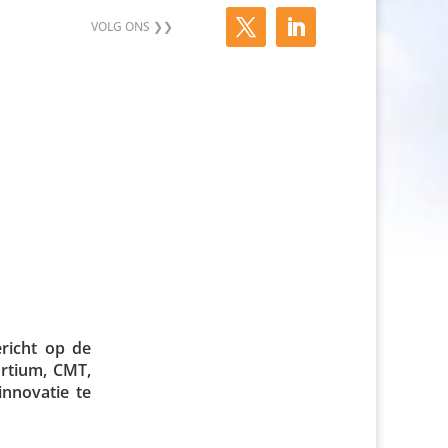
ericht op de
r­tium, CMT,
innovatie te