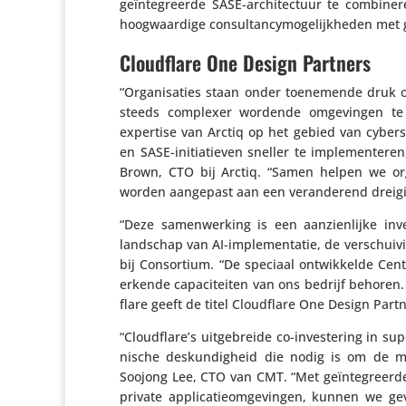
geïn­te­greerde SASE-archi­tec­tuur te combi­
hoog­waar­dige consul­tan­cy­mo­ge­lijk­heden me
Cloudflare One Design Partners
“Orga­ni­sa­ties staan onder toene­mende druk o
steeds complexer wordende omge­vingen te v
expertise van Arctiq op het gebied van cyber­
en SASE-initi­a­tieven sneller te imple­men­ter
Brown, CTO bij Arctiq. “Samen helpen we org
worden aangepast aan een veran­de­rend drei­
“Deze samen­wer­king is een aanzien­lijke i
landschap van AI-imple­men­tatie, de verschui­v
bij Consor­tium. “De speciaal ontwik­kelde Ce
erkende capa­ci­teiten van ons bedrijf behoren. 
flare geeft de titel Cloud­flare One Design Pa
“Cloudflare’s uitge­breide co-inves­te­ring in s
ni­sche deskun­dig­heid die nodig is om de m
Soojong Lee, CTO van CMT. “Met geïn­te­greerd
private appli­ca­tie­om­ge­vingen, kunnen we ge