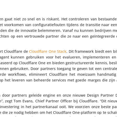
turen gaat niet zo snel en is riskant. Het contro­leren van bestaand
t voorkomen van confi­gu­ra­tie­fouten tijdens de transitie naar ee
leiden die de innovatie belem­meren. Vanaf nu kunnen bedrijven m
richten op een vertrouwde partner die ze naar een geïn­te­greerde
rt Cloud­flare de
Cloud­flare One Stack
. Dit framework biedt een bib
lke agent kunnen gebruiken voor het evalueren, imple­men­teren e
baseerd op Cloud­flare One en bieden gestruc­tu­reerde kennis, besl
ch kunnen gebruiken. Door partners toegang te geven tot een centrale
ti­seerde workflows, elimi­neert Cloud­flare het moeizaam handmatig
 op het leveren van beheerde services met goede marges die zijn
en door partners geleide engine en onze nieuwe Design Partner De
en”, zegt Tom Evans, Chief Partner Officer bij Cloud­flare. “Dit ni
 inves­te­ring in het part­ner­ka­naal ooit. We voorzien onze beste p
ise die ze nodig hebben om het Cloud­flare One-platform op te scha