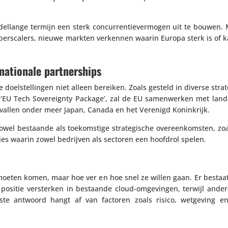
el­lange termijn een sterk concur­ren­tie­ver­mogen uit te bouwen
pers­ca­lers, nieuwe markten verkennen waarin Europa sterk is of 
rnationale partnerships
oel­stel­lingen niet alleen bereiken. Zoals gesteld in diverse stra­t
‘EU Tech Sove­reignty Package’, zal de EU samen­werken met lande
r vallen onder meer Japan, Canada en het Verenigd Koninkrijk.
el bestaande als toekom­stige stra­te­gi­sche over­een­kom­sten, zoa
ies waarin zowel bedrijven als sectoren een hoofdrol spelen.
ie moeten komen, maar hoe ver en hoe snel ze willen gaan. Er bestaa
n positie versterken in bestaande cloud-omge­vingen, terwijl ande
uiste antwoord hangt af van factoren zoals risico, wetgeving en s