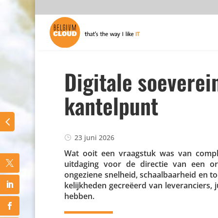
Digitale soeverein
kantelpunt
23 juni 2026
Wat ooit een vraagstuk was van compli­anc
uitdaging voor de directie van een orga­
ongeziene snelheid, schaal­baar­heid en to
ke­lijk­heden gecreëerd van leve­ran­ciers, ju
hebben.