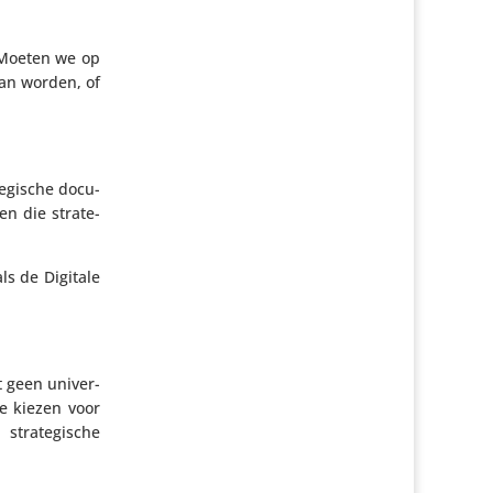
. Moeten we op
kan worden, of
e­gi­sche docu­
n die stra­te­
ls de Digitale
t geen univer­
re kiezen voor
tra­te­gi­sche