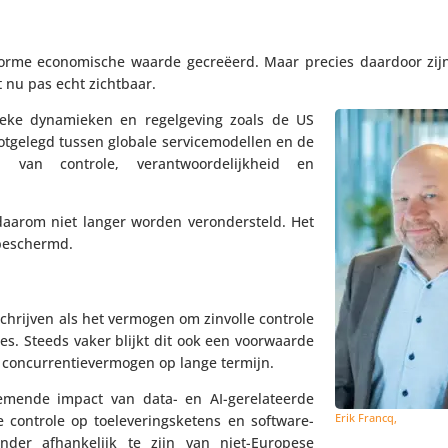
me econo­mi­sche waarde gecreëerd. Maar precies daardoor zijn or
dt nu pas echt zichtbaar.
­tieke dyna­mieken en regel­ge­ving zoals de US
ge­legd tussen globale servi­ce­mo­dellen en de
an controle, verant­woor­de­lijk­heid en
aarom niet langer worden veron­der­steld. Het
beschermd.
mschrijven als het vermogen om zinvolle controle
es. Steeds vaker blijkt dit ook een voor­waarde
n concur­ren­tie­ver­mogen op lange termijn.
­mende impact van data- en AI-gere­la­teerde
Erik Francq,
e controle op toele­ve­rings­ke­tens en software-
der afhan­ke­lijk te zijn van niet-Europese