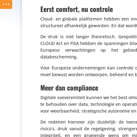
Eerst comfort, nu controle
Cloud- en globale plat­formen hebben een enor
struc­tu­reel afhan­ke­lijk geworden. En dat wor
De druk is niet langer theo­re­tisch. Geopo­li
CLOUD Act en FISA hebben de span­ningen bloot­
Europese verwach­tingen op het gebied v
databescherming.
Voor Europese onder­ne­mingen kan controle d
moet bewust worden ontworpen, beheerd en 
Meer dan compliance
Digitale soeve­rei­ni­teit kunnen we het best o
te behouden over data, tech­no­logie en operati
voor weer­baar­heid, stra­te­gi­sche autonomie e
De redenen hiervoor zijn duidelijk: de toene
risico’s, druk vanuit de regel­ge­ving, strenger
inte­gri­teit, en een groeiende wens om min