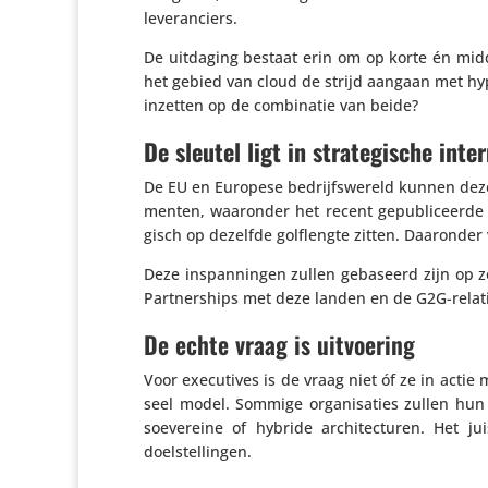
leveranciers.
De uitdaging bestaat erin om op korte én midd
het gebied van cloud de strijd aangaan met hy
inzetten op de combi­natie van beide?
De sleutel ligt in strategische inte
De EU en Europese bedrijfs­we­reld kunnen deze d
menten, waaronder het recent gepu­bli­ceerde 
gisch op dezelfde golf­lengte zitten. Daaronde
Deze inspan­ningen zullen gebaseerd zijn op zow
Part­ner­ships met deze landen en de G2G-relat
De echte vraag is uitvoering
Voor execu­tives is de vraag niet óf ze in act
seel model. Sommige orga­ni­sa­ties zullen hu
soeve­reine of hybride archi­tec­turen. Het j
doelstellingen.