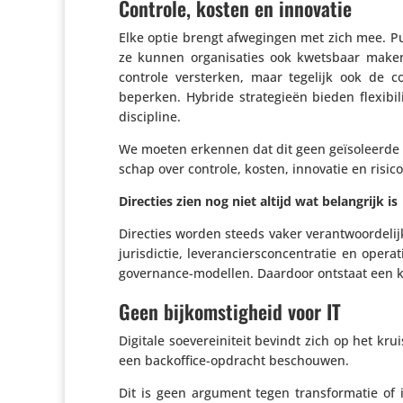
Controle, kosten en innovatie
Elke optie brengt afwe­gingen met zich mee. P
ze kunnen orga­ni­sa­ties ook kwetsbaar maken
controle versterken, maar tegelijk ook de co
beperken. Hybride stra­te­gieën bieden flexi­bi­
discipline.
We moeten erkennen dat dit geen geïso­leerde keu
schap over controle, kosten, innovatie en risic
Directies zien nog niet altijd wat belang­rijk is
Directies worden steeds vaker verant­woor­de­lij
juris­dictie, leve­ran­ciers­con­cen­tratie en op
gover­nance-modellen. Daardoor ontstaat een kl
Geen bijkomstigheid voor IT
Digitale soeve­rei­ni­teit bevindt zich op het kr
een back­of­fice-opdracht beschouwen.
Dit is geen argument tegen trans­for­matie o