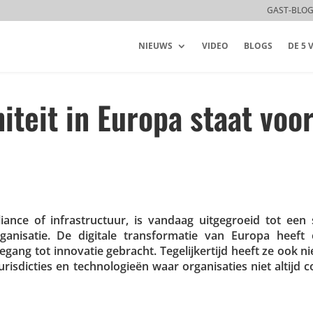
GAST-BLO
NIEUWS
VIDEO
BLOGS
DE 5
iteit in Europa staat voo
e of infra­struc­tuur, is vandaag uitge­groeid tot een str
ni­satie. De digitale trans­for­matie van Europa heeft org
egang tot innovatie gebracht. Tege­lij­ker­tijd heeft ze ook 
ris­dic­ties en tech­no­lo­gieën waar orga­ni­sa­ties niet altijd