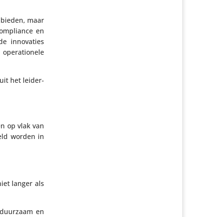
d bieden, maar
compli­ance en
 inno­va­ties
pera­ti­o­nele
uit het leider­
en op vlak van
­geld worden in
niet langer als
e duurzaam en