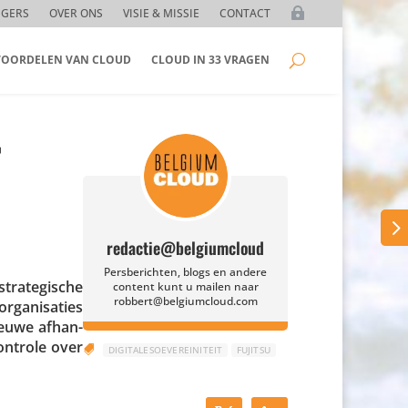
GGERS
OVER ONS
VISIE & MISSIE
CONTACT
 VOORDELEN VAN CLOUD
CLOUD IN 33 VRAGEN
r
redactie@belgiumcloud
Persberichten, blogs en andere
a­te­gi­sche
content kunt u mailen naar
robbert@belgiumcloud.com
a­ni­sa­ties
nieuwe afhan­
 controle over

DIGITALESOEVEREINITEIT
FUJITSU