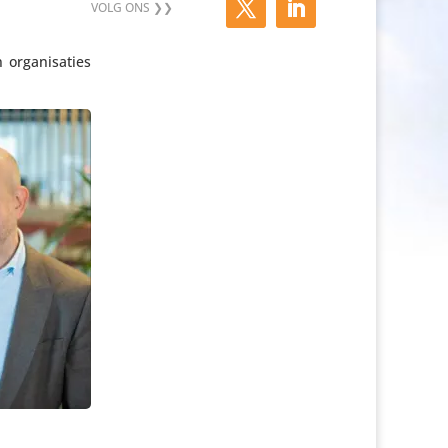
ga­ni­sa­ties