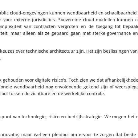
ublic cloud-omge­vingen kunnen wend­baar­heid en schaal­baar­hei
 voor externe juris­dic­ties. Soeve­reine cloud-modellen kunnen 
mplexi­teit van contracten vergroten en de toegang tot bepaalde
li­teit, maar alleen als ze gepaard gaan met sterke gover­nance en o
zes over tech­ni­sche archi­tec­tuur zijn. Het zijn beslis­singen van
o.
k gehouden voor digitale risico’s. Toch zien we dat afhan­ke­lijk­hed
era­ti­o­nele wend­baar­heid nog onvol­doende gekend zijn of weer­spie
oof tussen de zichtbare en de werke­lijke controle.
uispunt van tech­no­logie, risico en bedrijfs­stra­tegie. We mogen het 
f innovatie, maar wel een pleidooi om ervoor te zorgen dat beid