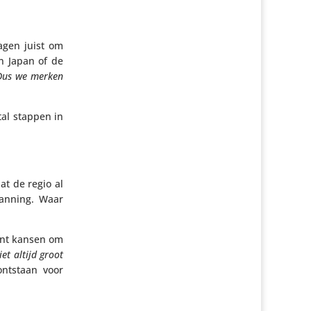
ragen juist om
in Japan of de
Dus we merken
tal stappen in
t de regio al
panning. Waar
ment kansen om
et altijd groot
ontstaan voor