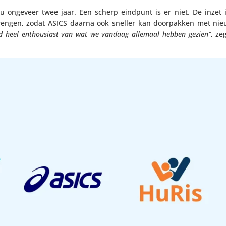
nu ongeveer twee jaar. Een scherp eindpunt is er niet. De inzet 
 brengen, zodat ASICS daarna ook sneller kan door­pakken met nie
d heel enthou­siast van wat we vandaag allemaal hebben gezien”
, ze