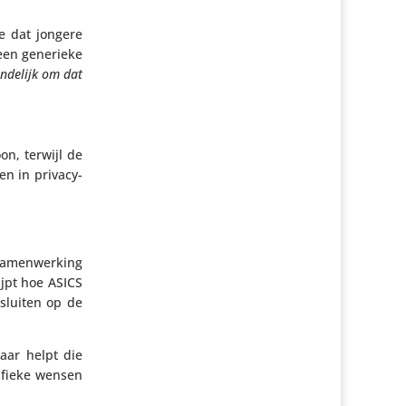
tie dat jongere
geen generieke
n­de­lijk om dat
on, terwijl de
n in priva­cy­
amen­wer­king
jpt hoe ASICS
sluiten op de
daar helpt die
i­fieke wensen