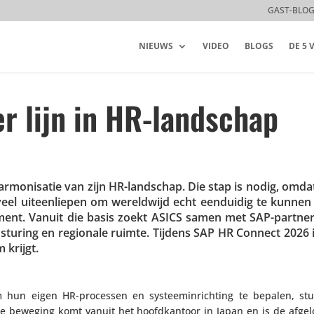
GAST-BLO
NIEUWS
VIDEO
BLOGS
DE 5
r lijn in HR-landschap
rmo­ni­satie van zijn HR-landschap. Die stap is nodig, omda
eel uiteen­liepen om wereld­wijd echt eenduidig te kunnen
ent. Vanuit die basis zoekt ASICS samen met SAP-partne
 sturing en regionale ruimte. Tijdens SAP HR Connect 2026
 krijgt.
 hun eigen HR-processen en systeem­in­rich­ting te bepalen, st
Die beweging komt vanuit het hoofd­kan­toor in Japan en is de afge