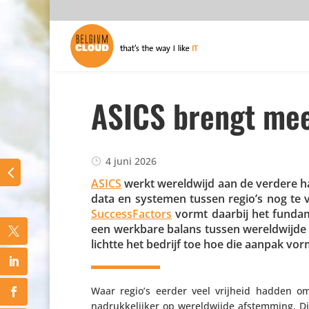
ASICS brengt mee
4 juni 2026
ASICS
werkt wereld­wijd aan de verdere ha
data en systemen tussen regio’s nog te v
Succes­sFac­tors
vormt daarbij het fundam
een werkbare balans tussen wereld­wijde
lichtte het bedrijf toe hoe die aanpak vorm
Waar regio’s eerder veel vrijheid hadden om
nadruk­ke­lijker op wereld­wijde afstem­ming. 