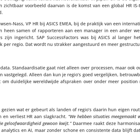
 Een zichtbaar voorbeeld daarvan is de komst van een global HR IS
d.
en-Nass, VP HR bij ASICS EMEA, bij de praktijk van een inter­na­ti­o
zen heen samen of rappor­teren aan een manager in een ander wer
 zijn ingericht. SAP Succes­sFac­tors was bij ASICS al langer he
rk per regio. Dat wordt nu strakker aange­stuurd en meer gestruct
data. Stan­daar­di­satie gaat niet alleen over processen, maar ook 
vast­ge­legd. Alleen dan kun je regio’s goed verge­lijken, betrouw­
 om duide­lijke wereld­wijde afspraken over onder meer position 
ezien wat er gebeurt als landen of regio’s daarin hun eigen rout
 en verliest HR aan slag­kracht.
“We hebben situaties meege­maakt 
e geloof­waar­dig­heid gewoon kwijt.”
Daarmee raakt deze harmo­ni­sa
analytics en AI, maar zonder schone en consis­tente data blijft d