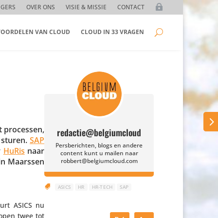
GGERS
OVER ONS
VISIE & MISSIE
CONTACT
 VOORDELEN VAN CLOUD
CLOUD IN 33 VRAGEN
t processen,
redactie@belgiumcloud
 sturen.
SAP
Persberichten, blogs en andere
r
HuRis
naar
content kunt u mailen naar
 in Maarssen
robbert@belgiumcloud.com

ASICS
HR
HR-TECH
SAP
uurt ASICS nu
lopen twee tot