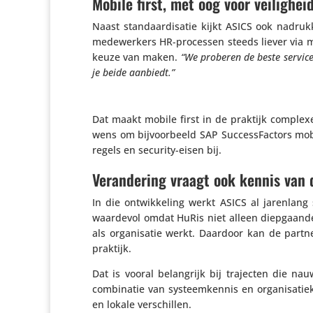
Mobile first, met oog voor veilighei
Naast stan­daar­di­satie kijkt ASICS ook nadruk­k
mede­wer­kers HR-processen steeds liever via m
keuze van maken.
“We proberen de beste service
je beide aanbiedt.”
Dat maakt mobile first in de praktijk complexe
wens om bijvoor­beeld SAP Succes­sFac­tors mob
re­gels en security-eisen bij.
Verandering vraagt ook kennis van 
In die ontwik­ke­ling werkt ASICS al jarenl
waardevol omdat HuRis niet alleen diep­gaand
als orga­ni­satie werkt. Daardoor kan de par
praktijk.
Dat is vooral belang­rijk bij trajecten die na
combi­natie van systeem­kennis en orga­ni­sa­t
en lokale verschillen.