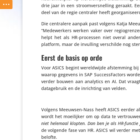
drie jaar in een stroom­ver­snel­ling geraakt.
deel van de regie centraler heeft georganiseer
Die centra­lere aanpak past volgens Katja Meeuws
“Mede­wer­kers werken vaker over regi­o­gren
helpt het als HR-processen niet overal anders
platform, maar de invulling verschilde nog ste
Eerst de basis op orde
Voor ASICS begint wereld­wijde afstem­ming bij 
waarop gegevens in SAP Succes­sFac­tors worden 
verder bouwen aan analytics en AI. Dat vraagt
data­ge­bruik en de inrich­ting van velden.
Volgens Meeuwsen-Nass heeft ASICS eerder al g
wordt het moei­lijker om op data te vertrouwen
niet helemaal klopten. Dan ben je als HR-functie j
de volgende fase van HR. ASICS wil verder met 
belofte.