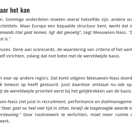
waar het kan
etten. Sommige onder­delen moeten overal hetzelfde zijn, andere v
­tie­ti­tels. Waar Europa een bepaalde structuur kent, werkt dat 
emands titel gaat komen, ligt dat gevoelig”
, zegt Meeuwsen-Nass.
“
st is.”
uzes. Denk aan score­cards, de waar­de­ring van criteria of het aan
lf inrichten, zolang dat niet botst met de wereld­wijde basis.
 voor op andere regio’s. Dat komt volgens Meeuwsen-Nass doorda
ok bewust op heeft gestuurd. Juist daardoor ontstaat nu ook s
de wereld­wijde prio­ri­teit eerst bij het gelijk­trekken van de basis.
en-Nass ziet juist in recruit­ment, perfor­mance en doel­ma­na­ge­
 “
Daar gaat nu heel veel tijd in zitten, terwijl de toege­voegde waarde ni
­steu­ning.”
Door routi­ne­werk te verlichten, moet meer ruimte 
-werk.