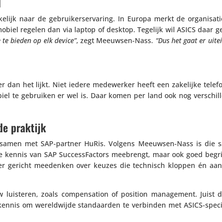
d
e­lijk naar de gebrui­ker­s­er­va­ring. In Europa merkt de orga­ni­sa
obiel regelen dan via laptop of desktop. Tegelijk wil ASICS daar 
 te bieden op elk device”
, zegt Meeuwsen-Nass.
“Dus het gaat er uitei
r dan het lijkt. Niet iedere mede­werker heeft een zakelijke telefo
iel te gebruiken er wel is. Daar komen per land ook nog verschille
de praktijk
ang samen met SAP-partner HuRis. Volgens Meeuwsen-Nass is die s
e kennis van SAP Succes­sFac­tors meebrengt, maar ook goed begri
tner gericht meedenken over keuzes die technisch kloppen én aan
uw luisteren, zoals compen­sa­tion of position mana­ge­ment. Juist 
ie­kennis om wereld­wijde stan­daarden te verbinden met ASICS-spec