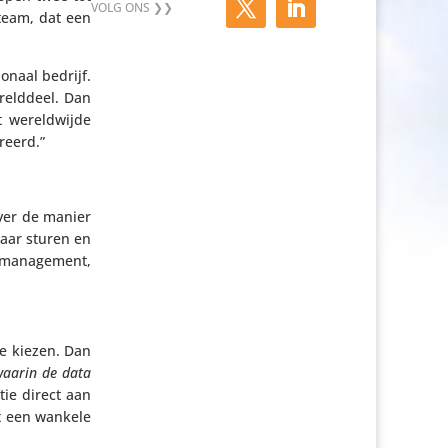
-team, dat een
­naal bedrijf.
eld­deel. Dan
t wereld­wijde
ureerd.”
over de manier
baar sturen en
mana­ge­ment,
e kiezen. Dan
waarin de data
tie direct aan
at een wankele