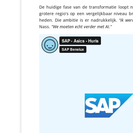
De huidige fase van de trans­for­matie loopt 
grotere regio’s op een verge­lijk­baar niveau
heden. Die ambitie is er nadruk­ke­lijk.
“Ik wer
Nass.
“We moeten echt verder met AI.”