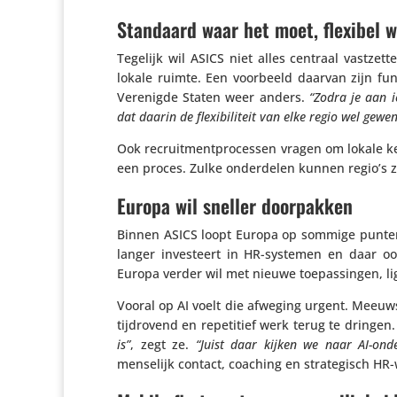
Standaard waar het moet, flexibel 
Tegelijk wil ASICS niet alles centraal vast­z
lokale ruimte. Een voorbeeld daarvan zijn func
Verenigde Staten weer anders.
“Zodra je aan i
dat daarin de flexi­bi­li­teit van elke regio wel gewen
Ook recruit­ment­pro­cessen vragen om lokale ke
een proces. Zulke onder­delen kunnen regio’s ze
Europa wil sneller doorpakken
Binnen ASICS loopt Europa op sommige punten
langer inves­teert in HR-systemen en daar o
Europa verder wil met nieuwe toepas­singen, ligt 
Vooral op AI voelt die afweging urgent. Meeuws
tijd­ro­vend en repe­ti­tief werk terug te dringen.
is”
, zegt ze.
“Juist daar kijken we naar AI-onder
menselijk contact, coaching en stra­te­gisch HR