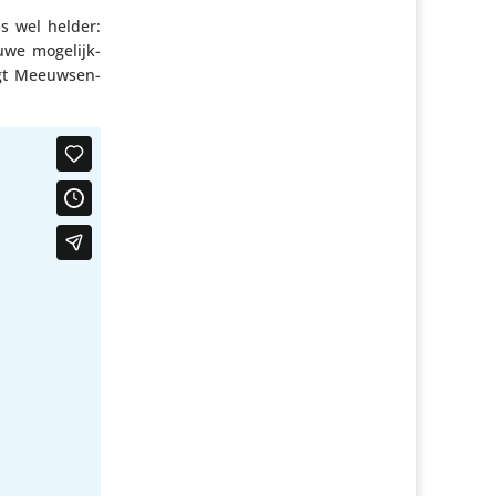
is wel helder:
uwe moge­lijk­
gt Meeuwsen-