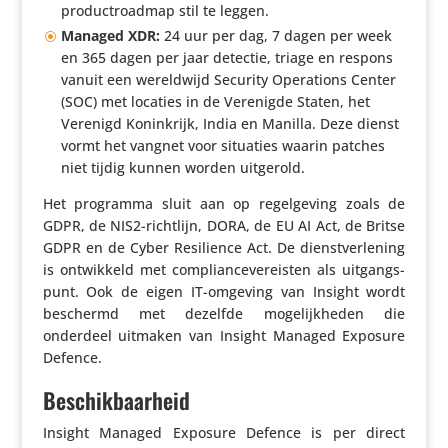
produc­troadmap stil te leggen.
Managed XDR:
24 uur per dag, 7 dagen per week
en 365 dagen per jaar detectie, triage en respons
vanuit een wereld­wijd Security Opera­tions Center
(SOC) met locaties in de Verenigde Staten, het
Verenigd Konink­rijk, India en Manilla. Deze dienst
vormt het vangnet voor situaties waarin patches
niet tijdig kunnen worden uitgerold.
Het programma sluit aan op regel­ge­ving zoals de
GDPR, de NIS2-richtlijn, DORA, de EU AI Act, de Britse
GDPR en de Cyber Resi­lience Act. De dienst­ver­le­ning
is ontwik­keld met compli­an­ce­ve­r­eisten als uitgangs­
punt. Ook de eigen IT-omgeving van Insight wordt
beschermd met dezelfde moge­lijk­heden die
onderdeel uitmaken van Insight Managed Exposure
Defence.
Beschikbaarheid
Insight Managed Exposure Defence is per direct