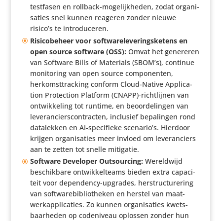
testfasen en rollback-moge­lijk­heden, zodat orga­ni­
sa­ties snel kunnen reageren zonder nieuwe
risico’s te introduceren.
Risi­co­be­heer voor soft­wa­re­le­ve­rings­ke­tens en
open source software (OSS):
Omvat het genereren
van Software Bills of Materials (SBOM’s), continue
moni­to­ring van open source compo­nenten,
herkomst­trac­king conform Cloud-Native Appli­ca­
tion Protec­tion Platform (CNAPP)-richtlijnen van
ontwik­ke­ling tot runtime, en beoor­de­lingen van
leve­ran­ciers­con­tracten, inclusief bepa­lingen rond
data­lekken en AI-speci­fieke scenario’s. Hierdoor
krijgen orga­ni­sa­ties meer invloed om leve­ran­ciers
aan te zetten tot snelle mitigatie.
Software Developer Outsour­cing:
Wereld­wijd
beschik­bare ontwik­kel­teams bieden extra capa­ci­
teit voor depen­d­ency-upgrades, herstruc­tu­re­ring
van soft­wa­re­bi­bli­o­theken en herstel van maat­
werkap­pli­ca­ties. Zo kunnen orga­ni­sa­ties kwets­
baar­heden op code­ni­veau oplossen zonder hun