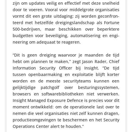
zijn om updates veilig en effectief met deze snelheid
door te voeren. Vooral voor middel­grote orga­ni­sa­ties
vormt dit een grote uitdaging: zij worden gecon­fron­
teerd met hetzelfde drei­gings­land­schap als Fortune
500-bedrijven, maar beschikken over beperk­tere
budgetten voor bevei­li­ging, auto­ma­ti­se­ring en engi­
nee­ring om adequaat te reageren.
“Dit is geen dreiging waarvoor je maanden de tijd
hebt om plannen te maken,” zegt Jason Rader, Chief
Infor­ma­tion Security Officer bij Insight. “De tijd
tussen open­baar­ma­king en exploi­tatie blijft korter
worden en de meeste secu­ri­ty­teams kunnen een
gelijk­tij­dige patchgolf over bestu­rings­sys­temen,
browsers en soft­wa­re­bi­bli­o­theken niet verwerken.
Insight Managed Exposure Defence is precies voor dit
moment ontwik­keld: om de opera­ti­o­nele last over te
nemen die veel orga­ni­sa­ties niet zelf kunnen dragen,
produc­tie­om­ge­vingen te beschermen en het Security
Opera­tions Center alert te houden.”