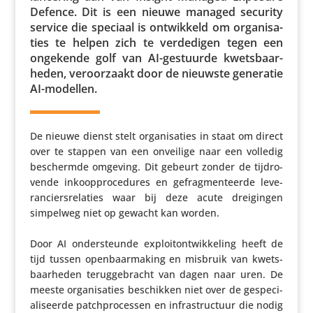
Defence. Dit is een nieuwe managed security
service die speciaal is ontwik­keld om orga­ni­sa­
ties te helpen zich te verde­digen tegen een
ongekende golf van AI-gestuurde kwets­baar­
heden, veroor­zaakt door de nieuwste generatie
AI-modellen.
De nieuwe dienst stelt orga­ni­sa­ties in staat om direct
over te stappen van een onveilige naar een volledig
beschermde omgeving. Dit gebeurt zonder de tijd­ro­
vende inkoop­pro­ce­dures en gefrag­men­teerde leve­
ran­ciers­re­la­ties waar bij deze acute drei­gingen
simpelweg niet op gewacht kan worden.
Door AI onder­steunde exploi­t­ont­wik­ke­ling heeft de
tijd tussen open­baar­ma­king en misbruik van kwets­
baar­heden terug­ge­bracht van dagen naar uren. De
meeste orga­ni­sa­ties beschikken niet over de gespe­ci­
a­li­seerde patch­pro­cessen en infra­struc­tuur die nodig