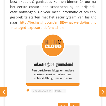
beschik­baar. Orga­ni­sa­ties kunnen binnen 24 uur na
het eerste contact een scope­be­pa­ling en prijs­in­di­
catie ontvangen. Ga voor meer infor­matie of om een
gesprek te starten met het secu­ri­ty­team van Insight
naar:
http://​be​.insight​.com/​e​n​_​B​E​/​w​h​a​t​-​w​e​-​d​o​/​i​n​s​i​g​h​t​
-​m​a​n​a​g​e​d​-​e​x​p​o​s​u​r​e​-​d​e​f​e​n​c​e​.​html
redactie@belgiumcloud
Persberichten, blogs en andere
content kunt u mailen naar
robbert@belgiumcloud.com

CYBERSECURITY
INSIGHT