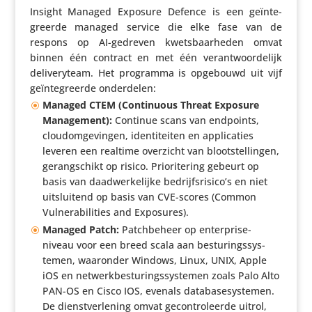
Insight Managed Exposure Defence is een geïn­te­
greerde managed service die elke fase van de
respons op AI-gedreven kwets­baar­heden omvat
binnen één contract en met één verant­woor­de­lijk
deli­ve­ry­team. Het programma is opgebouwd uit vijf
geïn­te­greerde onderdelen:
Managed CTEM (Conti­nuous Threat Exposure
Mana­ge­ment):
Continue scans van endpoints,
cloudom­ge­vingen, iden­ti­teiten en appli­ca­ties
leveren een realtime overzicht van bloot­stel­lingen,
gerang­schikt op risico. Prio­ri­te­ring gebeurt op
basis van daad­wer­ke­lijke bedrijfsrisico’s en niet
uitslui­tend op basis van CVE-scores (Common
Vulne­ra­bi­li­ties and Exposures).
Managed Patch:
Patch­be­heer op enter­prise-
niveau voor een breed scala aan bestu­rings­sys­
temen, waaronder Windows, Linux, UNIX, Apple
iOS en netwerk­be­stu­rings­sys­temen zoals Palo Alto
PAN-OS en Cisco IOS, evenals data­ba­se­sys­temen.
De dienst­ver­le­ning omvat gecon­tro­leerde uitrol,