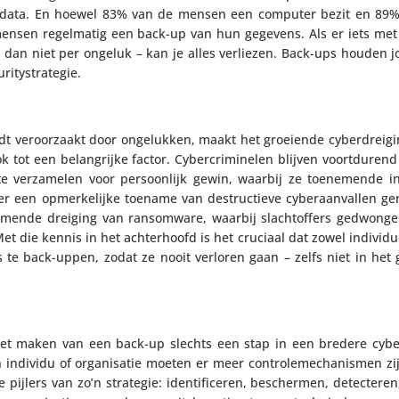
oren data. En hoewel 83% van de mensen een computer bezit en 89
mensen regel­matig een back-up van hun gegevens. Als er iets met
 dan niet per ongeluk – kan je alles verliezen. Back-ups houden 
ritystrategie.
rdt veroor­zaakt door onge­lukken, maakt het groeiende cyber­drei­gi
ook tot een belang­rijke factor. Cyber­cri­mi­nelen blijven voort­du­re
verza­melen voor persoon­lijk gewin, waarbij ze toene­mende inven
is er een opmer­ke­lijke toename van destruc­tieve cyber­aan­vallen g
or­ko­mende dreiging van ransom­ware, waarbij slacht­of­fers gedwo
t die kennis in het achter­hoofd is het cruciaal dat zowel indi­vi­du
te back-uppen, zodat ze nooit verloren gaan – zelfs niet in het 
maken van een back-up slechts een stap in een bredere cyber­se­c
 een individu of orga­ni­satie moeten er meer contro­le­me­cha­nismen z
le pijlers van zo’n strategie: iden­ti­fi­ceren, beschermen, detec­ter