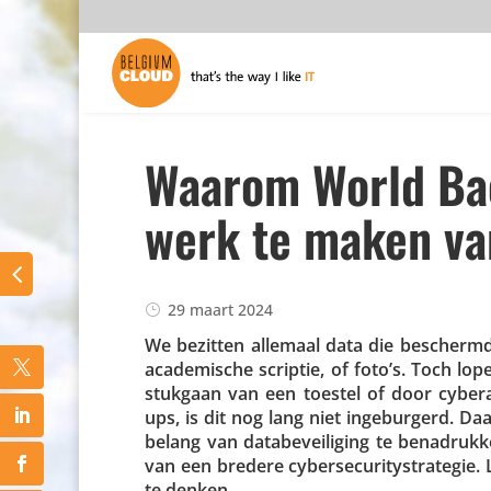
Waarom World Ba
werk te maken va
29 maart 2024
We bezitten allemaal data die beschermd 
acade­mi­sche scriptie, of foto’s. Toch lo
stukgaan van een toestel of door cyber­
ups, is dit nog lang niet inge­bur­gerd. 
belang van data­be­vei­li­ging te bena­d
van een bredere cyber­se­cu­ri­ty­s­tra­te
te denken.