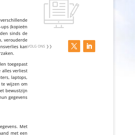
verschil­lende
k-ups (kopieën
anden sinds de
n, verou­derde
s­ver­lies kan
rzaken.
rden toegepast
alles verliest
ters, laptops,
 te wijzen om
et bewust­zijn
 hun gegevens
egevens. Met
maand met een