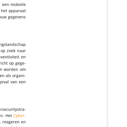
% een mobiele
 het apparaat
jouw gegevens
ngs­land­schap
nd op zoek naar
­ti­vi­teit en
ericht op gege­
ngen worden om
en als orga­ni­
geval van een
u­ri­ty­s­tra­
ijn. Het
Cyber­
en, reageren en