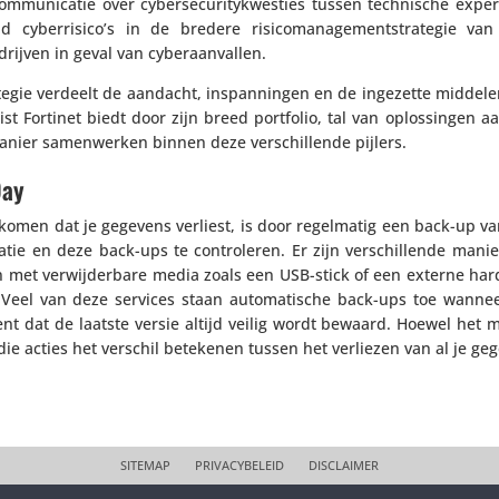
mmu­ni­catie over cyber­se­cu­ri­ty­kwes­ties tussen tech­ni­sche exp
berrisico’s in de bredere risi­co­ma­na­ge­ment­stra­tegie van or
drijven in geval van cyberaanvallen.
­tra­tegie verdeelt de aandacht, inspan­ningen en de ingezette middel
­a­list Fortinet biedt door zijn breed portfolio, tal van oplos­singen 
 manier samen­werken binnen deze verschil­lende pijlers.
Day
omen dat je gegevens verliest, is door regel­matig een back-up v
tie en deze back-ups te contro­leren. Er zijn verschil­lende mani
 met verwij­der­bare media zoals een USB-stick of een externe harde
el van deze services staan auto­ma­ti­sche back-ups toe wanneer
t dat de laatste versie altijd veilig wordt bewaard. Hoewel het 
 die acties het verschil betekenen tussen het verliezen van al je ge
SITEMAP
PRIVACYBELEID
DISCLAIMER