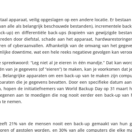
aal apparaat, veilig opge­slagen op een andere locatie. Er bestaan 
an alle als belang­rijk beschouwde bestanden), incre­men­tele bac
ck-up) en diffe­ren­tiële back-ups (kopieën van gewij­zigde best
ptreden door diefstal, schade aan het apparaat, hard­wa­res­to­ringe
en of cyber­aan­vallen. Afhan­ke­lijk van de omvang van het gege­ven
en­lijke downtime, wat een hele reeks negatieve gevolgen kan veroo
ke spreek­woord: “Leg niet al je eieren in één mandje.” Dat kan wo
 van je gegevens (of “eieren”) te maken, kan je voorkomen dat je 
t. Belang­rijke apparaten om een back-up van te maken zijn compu
araten die je gegevens bevatten. Door een speci­fieke datum aan
 hopen de initi­a­tief­ne­mers van World Backup Day op 31 maart h
ijd degenen aan te moedigen die nog nooit eerder een back-up van
n te nemen.
eft 21% van de mensen nooit een back-up gemaakt van hun g
erloren of gestolen worden, en 30% van alle computers die elke 