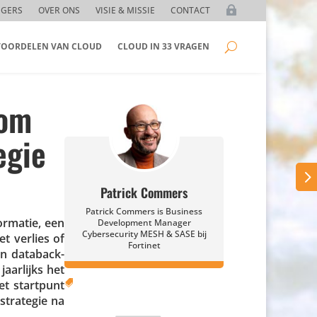
GGERS
OVER ONS
VISIE & MISSIE
CONTACT
 VOORDELEN VAN CLOUD
CLOUD IN 33 VRAGEN
 om
egie
Patrick Commers
Patrick Commers is Business
r­matie, een
Development Manager
Cybersecurity MESH & SASE bij
et verlies of
Fortinet
an databack-
aarlijks het
et startpunt

 strategie na