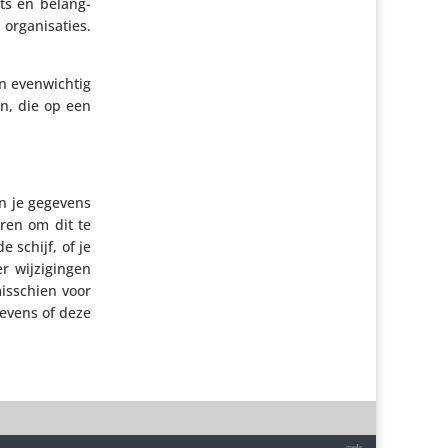
erts en belang­
ga­ni­sa­ties.
en even­wichtig
aan, die op een
an je gegevens
eren om dit te
 schijf, of je
 wijzi­gingen
misschien voor
gevens of deze