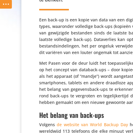
Een back-up is een kopie van data van een digit
types, waaronder volledige back-ups (kopieën v
van gewij­zigde bestanden sinds de laatste ba
laatste volledige back-up). Data­ver­lies kan o
bestandsin­de­lingen, het per ongeluk verwij­der
dit variëren van een louter ongemak tot aanzi
Met Pasen voor de deur luidt het toepas­se­lij
op het concept van databack-ups – door kopieën
als het apparaat (of “mandje”) wordt aangetas
smartphones, tablets en andere draadloze app
het belang van gege­vens­back-ups te erkennen,
rond back-ups te vergroten en tege­lij­ker­t
hebben gemaakt om een nieuwe gewoonte aa
Het belang van back-ups
Volgens
de website van World Backup Day
he
wereld­wijd 113 telefoons die elke minuut v