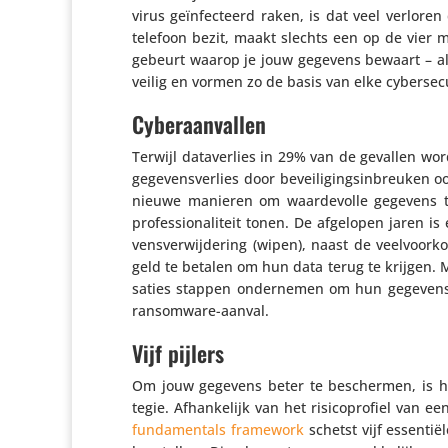
virus geïn­fec­teerd raken, is dat veel verl
telefoon bezit, maakt slechts een op de vier 
gebeurt waarop je jouw gegevens bewaart – al
veilig en vormen zo de basis van elke cybersecu
Cyberaanvallen
Terwijl data­ver­lies in 29% van de gevallen wo
gege­vens­ver­lies door bevei­li­gings­in­breuken 
nieuwe manieren om waar­de­volle gegevens te 
profes­si­o­na­li­teit tonen. De afgelopen jaren 
vens­ver­wij­de­ring (wipen), naast de veel­vo
geld te betalen om hun data terug te krijgen. Me
sa­ties stappen onder­nemen om hun gegevens 
ransomware-aanval.
Vijf pijlers
Om jouw gegevens beter te beschermen, is het 
tegie. Afhan­ke­lijk van het risi­co­pro­fiel van
fun­da­men­tals framework
schetst vijf essen­tië