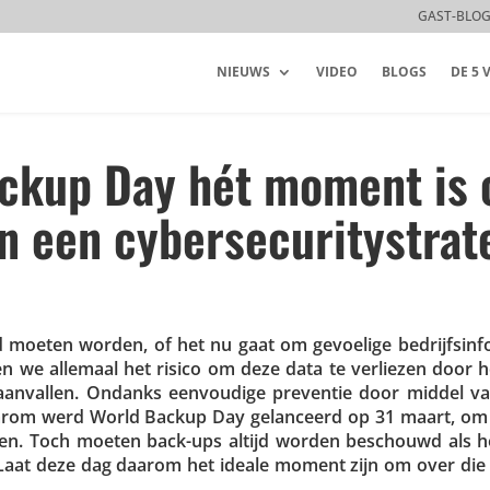
GAST-BLO
NIEUWS
VIDEO
BLOGS
DE 5
ckup Day hét moment is
n een cybersecuritystrat
moeten worden, of het nu gaat om gevoelige bedrijfs­in­fo
pen we allemaal het risico om deze data te verliezen door h
aan­vallen. Ondanks eenvou­dige preventie door middel v
Daarom werd World Backup Day gelan­ceerd op 31 maart, om j
rukken. Toch moeten back-ups altijd worden beschouwd als h
gie. Laat deze dag daarom het ideale moment zijn om over die