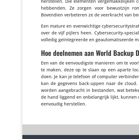
herstellen. Die elementen verge­mak­ke­lijken co
heb­benden. Ze zorgen voor bewust­zijn rond cy
Bovendien verbe­teren ze de veer­kracht van be
Een mature en even­wich­tige cyber­se­cu­ri­ty­s
over de vijf pijlers heen. Cyber­se­cu­rity-speci
volledig geïn­te­greerde en geau­to­ma­ti­seerde
Hoe deelnemen aan World Backup 
Een van de eenvou­digste manieren om te voork
te maken, deze op te slaan op een aparte loca
doen. Je kan je telefoon of computer verbinden
kan de gegevens back-uppen naar de cloud. Ve
worden aange­bracht in bestanden, wat beteken
de hand liggend en onbe­lang­rijk lijkt, kunnen
eenvoudig herstellen.