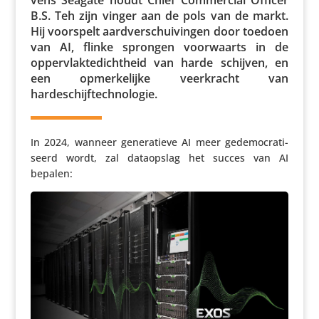
B.S. Teh zijn vinger aan de pols van de markt.
Hij voorspelt aard­ver­schui­vingen door toedoen
van AI, flinke sprongen voor­waarts in de
opper­vlak­te­dicht­heid van harde schijven, en
een opmer­ke­lijke veer­kracht van
hardeschijftechnologie.
In 2024, wanneer gene­ra­tieve AI meer gede­mo­cra­ti­
seerd wordt, zal data­op­slag het succes van AI
bepalen: