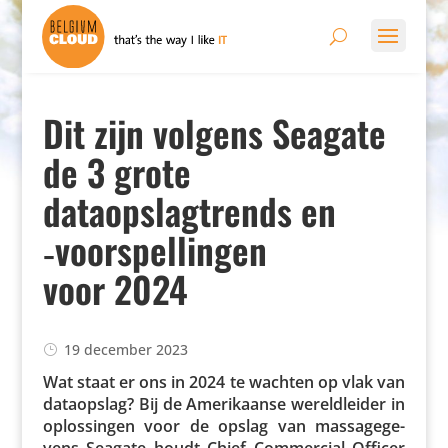
Dit zijn volgens Seagate
de 3 grote
dataopslagtrends en
‑voorspellingen
voor 2024
19 december 2023
Wat staat er ons in 2024 te wachten op vlak van
data­op­slag? Bij de Ameri­kaanse wereld­leider in
oplos­singen voor de opslag van massa­ge­ge­
vens Seagate houdt Chief Commer­cial Officer