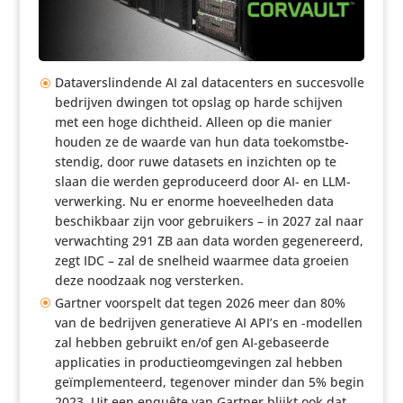
Data­ver­slin­dende AI zal data­cen­ters en succes­volle
bedrijven dwingen tot opslag op harde schijven
met een hoge dichtheid. Alleen op die manier
houden ze de waarde van hun data toekomst­be­
stendig, door ruwe datasets en inzichten op te
slaan die werden gepro­du­ceerd door AI- en LLM-
verwer­king. Nu er enorme hoeveel­heden data
beschik­baar zijn voor gebrui­kers – in 2027 zal naar
verwach­ting 291 ZB aan data worden gege­ne­reerd,
zegt IDC – zal de snelheid waarmee data groeien
deze noodzaak nog versterken.
Gartner voorspelt dat tegen 2026 meer dan 80%
van de bedrijven gene­ra­tieve AI API’s en ‑modellen
zal hebben gebruikt en/​of gen AI-geba­seerde
appli­ca­ties in produc­tie­om­ge­vingen zal hebben
geïm­ple­men­teerd, tegenover minder dan 5% begin
2023. Uit een enquête van Gartner blijkt ook dat