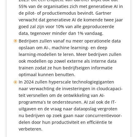
55% van de orga­ni­sa­ties zich met gene­ra­tieve AI in
de pilot- of produc­tie­modus bevindt. Gartner
verwacht dat gene­ra­tieve AI de komende twee jaar
goed zal zijn voor 10% van alle gepro­du­ceerde
data, tegenover minder dan 1% vandaag.
Bedrijven zullen vanaf nu meer opera­ti­o­nele data
opslaan om AI‑, machine learning- en deep
learning-modellen te leren. Meer bedrijven zullen
ook modellen op zowel externe als interne data
trainen zodat ze hun bedrijfs­eigen infor­matie
optimaal kunnen benutten.
In 2024 zullen hypers­cale tech­no­lo­gie­gi­ganten
naar verwach­ting de inves­te­ringen in cloud­ca­pa­ci­
teit versnellen om de ontwik­ke­ling van AI-
programma’s te onder­steunen. AI zal ook de IT-
uitgaven en de vraag naar data­op­slag vergroten
nu bedrijven op zoek gaan naar concur­ren­tie­voor­
delen door hun produc­ti­vi­teit en effi­ci­ëntie te
verbeteren.