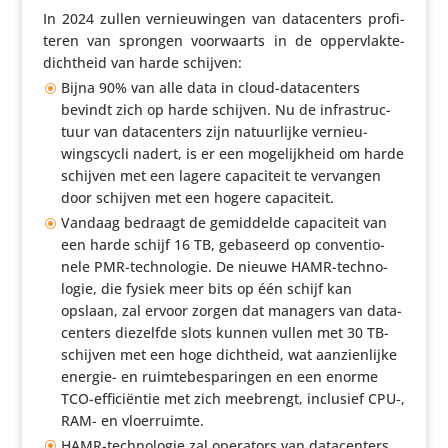
In 2024 zullen vernieu­wingen van data­cen­ters profi­
teren van sprongen voor­waarts in de opper­vlak­te­
dicht­heid van harde schijven:
Bijna 90% van alle data in cloud-data­cen­ters
bevindt zich op harde schijven. Nu de infra­struc­
tuur van data­cen­ters zijn natuur­lijke vernieu­
wings­cycli nadert, is er een moge­lijk­heid om harde
schijven met een lagere capa­ci­teit te vervangen
door schijven met een hogere capaciteit.
Vandaag bedraagt de gemid­delde capa­ci­teit van
een harde schijf 16 TB, gebaseerd op conven­ti­o­
nele PMR-tech­no­logie. De nieuwe HAMR-tech­no­
logie, die fysiek meer bits op één schijf kan
opslaan, zal ervoor zorgen dat managers van data­
cen­ters diezelfde slots kunnen vullen met 30 TB-
schijven met een hoge dichtheid, wat aanzien­lijke
energie- en ruim­te­be­spa­ringen en een enorme
TCO-effi­ci­ëntie met zich meebrengt, inclusief CPU‑,
RAM- en vloerruimte.
HAMR-tech­no­logie zal operators van data­cen­ters