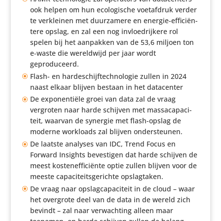
ook helpen om hun ecolo­gi­sche voet­af­druk verder
te verkleinen met duur­za­mere en energie-effi­ci­ën­
tere opslag, en zal een nog invloed­rij­kere rol
spelen bij het aanpakken van de 53,6 miljoen ton
e‑waste die wereld­wijd per jaar wordt
geproduceerd.
Flash- en harde­schijf­tech­no­logie zullen in 2024
naast elkaar blijven bestaan in het datacenter
De expo­nen­tiële groei van data zal de vraag
vergroten naar harde schijven met massaca­pa­ci­
teit, waarvan de synergie met flash-opslag de
moderne workloads zal blijven ondersteunen.
De laatste analyses van IDC, Trend Focus en
Forward Insights beves­tigen dat harde schijven de
meest kosten­ef­fi­ci­ënte optie zullen blijven voor de
meeste capa­ci­teits­ge­richte opslagtaken.
De vraag naar opslag­ca­pa­ci­teit in de cloud – waar
het overgrote deel van de data in de wereld zich
bevindt – zal naar verwach­ting alleen maar