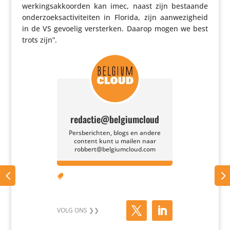
wer­kings­ak­koorden kan imec, naast zijn bestaande
onder­zoeks­ac­ti­vi­teiten in Florida, zijn aanwe­zig­heid
in de VS gevoelig versterken. Daarop mogen we best
trots zijn”.
redactie@belgiumcloud
Persberichten, blogs en andere
content kunt u mailen naar
robbert@belgiumcloud.com
