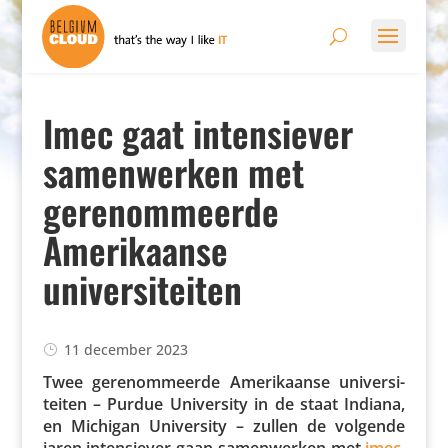
Imec gaat intensiever
samenwerken met
gerenommeerde
Amerikaanse
universiteiten
11 december 2023
Twee gere­nom­meerde Ameri­kaanse univer­si­
teiten – Purdue Univer­sity in de staat Indiana,
en Michigan Univer­sity – zullen de volgende
jaren inten­siever gaan samen­werken met
imec
.