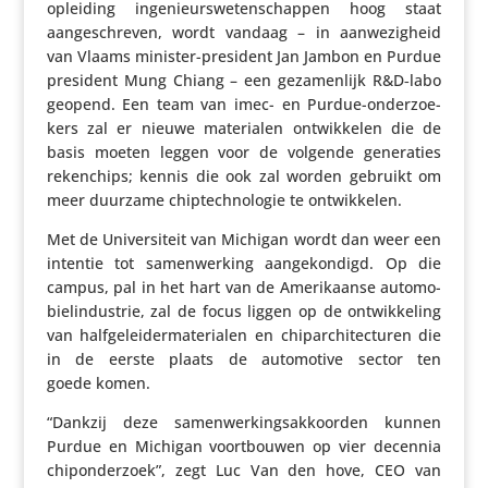
opleiding inge­ni­eurs­we­ten­schappen hoog staat
aange­schreven, wordt vandaag – in aanwe­zig­heid
van Vlaams minister-president Jan Jambon en Purdue
president Mung Chiang – een geza­men­lijk R&D‑labo
geopend. Een team van imec- en Purdue-onder­zoe­
kers zal er nieuwe mate­ri­alen ontwik­kelen die de
basis moeten leggen voor de volgende gene­ra­ties
reken­chips; kennis die ook zal worden gebruikt om
meer duurzame chip­tech­no­logie te ontwikkelen.
Met de Univer­si­teit van Michigan wordt dan weer een
intentie tot samen­wer­king aange­kon­digd. Op die
campus, pal in het hart van de Ameri­kaanse auto­mo­
biel­in­du­strie, zal de focus liggen op de ontwik­ke­ling
van half­ge­lei­der­ma­te­ri­alen en chipar­chi­tec­turen die
in de eerste plaats de auto­mo­tive sector ten
goede komen.
“Dankzij deze samen­wer­kings­ak­koorden kunnen
Purdue en Michigan voort­bouwen op vier decennia
chipon­der­zoek”, zegt Luc Van den hove, CEO van