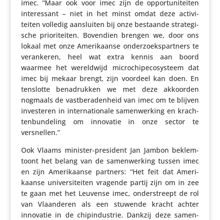
imec. “Maar ook voor imec zijn de oppor­tu­ni­teiten
inte­res­sant – niet in het minst omdat deze acti­vi­
teiten volledig aansluiten bij onze bestaande stra­te­gi­
sche prio­ri­teiten. Bovendien brengen we, door ons
lokaal met onze Ameri­kaanse onder­zoeks­part­ners te
veran­keren, heel wat extra kennis aan boord
waarmee het wereld­wijd micro­chi­p­eco­sys­teem dat
imec bij mekaar brengt, zijn voordeel kan doen. En
tenslotte bena­drukken we met deze akkoorden
nogmaals de vast­be­ra­den­heid van imec om te blijven
inves­teren in inter­na­ti­o­nale samen­wer­king en krach­
ten­bun­de­ling om innovatie in onze sector te
versnellen.”
Ook Vlaams minister-president Jan Jambon beklem­
toont het belang van de samen­wer­king tussen imec
en zijn Ameri­kaanse partners: “Het feit dat Ameri­
kaanse univer­si­teiten vragende partij zijn om in zee
te gaan met het Leuvense imec, onder­streept de rol
van Vlaan­deren als een stuwende kracht achter
innovatie in de chip­in­du­strie. Dankzij deze samen­