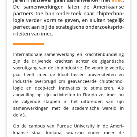
De samen­wer­kingen laten de Ameri­kaanse
partners toe hun onderzoek naar chip­tech­no­
logie verder vorm te geven, en sluiten tegelijk
perfect aan bij de stra­te­gi­sche onder­zoeks­pri­o­
ri­teiten van imec.
Inter­na­ti­o­nale samen­wer­king en krach­ten­bun­de­ling
zijn de drijvende krachten achter de gigan­ti­sche
voor­uit­gang van de chip­in­du­strie. De voorbije veertig
jaar heeft imec de kloof tussen univer­si­teiten en
industrie overbrugd om geavan­ceerde chip­tech­no­
logie en deep-tech inno­va­ties te stimu­leren. Als
aanvul­ling op zijn acti­vi­teiten in Florida zet imec nu
de volgende stappen in het uitbreiden van zijn
samen­wer­kingen met de acade­mi­sche wereld in
de VS.
Op de campus van Purdue Univer­sity in de Ameri­
kaanse staat Indiana, waarvan onder meer de