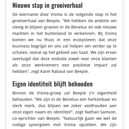
Nieuwe stap in groeiverhaal
De overname door Visma is de volgende stap in het
groei­ver­haal van Beeple. “We hebben de ambitie om
stevig te blijven groeien in de Benelux en ook nieuwe
markten in het buiten­land te verkennen. Bij Visma
komen we nu thuis in een ecosys­teem dat onze
business begrijpt en ons zal helpen om verder op te
schalen, vooral op het gebied van SaaS. We zijn ervan
overtuigd dat deze evolutie zowel voor onze klanten
als onze werk­ne­mers een positieve impact zal
hebben”, zegt Karel Rabaut van Beeple.
Eigen identiteit blijft behouden
Binnen de Visma-groep zal Beeple z’n eigenheid
behouden. “We zijn in de Benelux een herken­baar en
sterk merk, dus blijven we zeker vast­houden aan
onze eigen naam en iden­ti­teit”, zegt Nathan Samson,
co-oprichter van Beeple. “Natuur­lijk gaan we wel de
nodige syner­gieën met Visma opzetten. We zijn