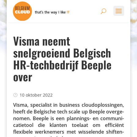
Visma neemt
snelgroeiend Belgisch
HR-techbedrijf Beeple
over
10 oktober 2022
Visma, speci­a­list in business cloud­op­los­singen,
heeft de Belgische tech scale up Beeple over­ge­
nomen. Beeple is een plannings- en commu­ni­
ca­tie­tool die klanten toelaat om efficiënt
flexibele werk­ne­mers met wisse­lende shif­ten­