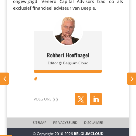
onge­wij­zigd. Venero Capital Advisors trad op als
exclusief finan­cieel adviseur van Beeple.
Robbert Hoeffnagel
Editor @ Belgium Cloud

SITEMAP
PRIVACYBELEID
DISCLAIMER
© Copyright 2010-2026
BELGIUMCLOUD