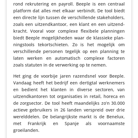
rond rekru­te­ring en payroll. Beeple is een centraal
platform dat alles met elkaar verbindt. De tool biedt
een directe lijn tussen de verschil­lende stake­hol­ders,
zoals een uitzend­kan­toor, een klant en een uitzend­
kracht. Vooral voor complexe flexibele plan­ningen
biedt Beeple moge­lijk­heden waar de klassieke plan­
ningstools tekort­schieten. Zo is het mogelijk om
verschil­lende personen tegelijk op een planning te
laten werken en auto­ma­tisch complexe factoren
zoals statuten in de verwer­king op te nemen.
Het ging de voorbije jaren razend­snel voor Beeple.
Vandaag heeft het bedrijf een dertigtal werk­ne­mers
en bedient het klanten in diverse sectoren, van
uitzend­kan­toren tot orga­ni­sa­ties in retail, horeca en
de zorg­sector. De tool heeft maan­de­lijks zo’n 30.000
actieve gebrui­kers in 26 landen verspreid over drie
wereld­delen. De belang­rijkste markt is de Benelux,
met Frankrijk en Spanje als voor­naamste
groeilanden.