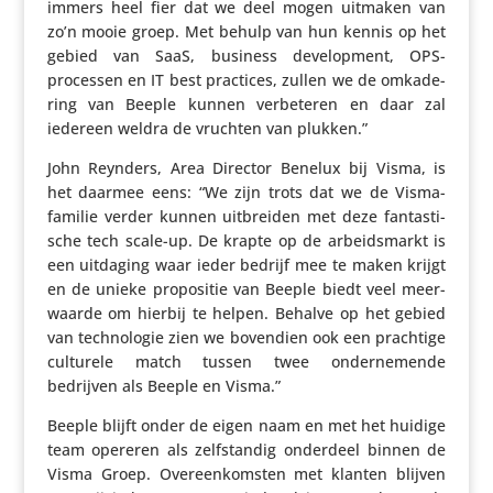
immers heel fier dat we deel mogen uitmaken van
zo’n mooie groep. Met behulp van hun kennis op het
gebied van SaaS, business devel­op­ment, OPS-
processen en IT best practices, zullen we de omka­de­
ring van Beeple kunnen verbe­teren en daar zal
iedereen weldra de vruchten van plukken.”
John Reynders, Area Director Benelux bij Visma, is
het daarmee eens: “We zijn trots dat we de Visma-
familie verder kunnen uitbreiden met deze fantas­ti­
sche tech scale-up. De krapte op de arbeids­markt is
een uitdaging waar ieder bedrijf mee te maken krijgt
en de unieke propo­sitie van Beeple biedt veel meer­
waarde om hierbij te helpen. Behalve op het gebied
van tech­no­logie zien we bovendien ook een prachtige
culturele match tussen twee onder­ne­mende
bedrijven als Beeple en Visma.”
Beeple blijft onder de eigen naam en met het huidige
team opereren als zelf­standig onderdeel binnen de
Visma Groep. Over­een­kom­sten met klanten blijven