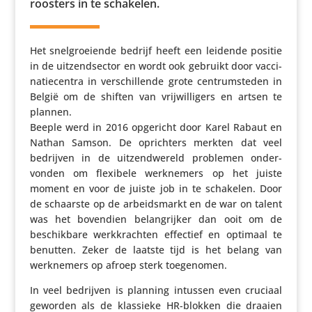
roos­ters in te schakelen.
Het snel­groei­ende bedrijf heeft een leidende positie
in de uitzend­sector en wordt ook gebruikt door vacci­
na­tie­centra in verschil­lende grote centrum­steden in
België om de shiften van vrij­wil­li­gers en artsen te
plannen.
Beeple werd in 2016 opgericht door Karel Rabaut en
Nathan Samson. De oprich­ters merkten dat veel
bedrijven in de uitzend­we­reld problemen onder­
vonden om flexibele werk­ne­mers op het juiste
moment en voor de juiste job in te schakelen. Door
de schaarste op de arbeids­markt en de war on talent
was het bovendien belang­rijker dan ooit om de
beschik­bare werk­krachten effectief en optimaal te
benutten. Zeker de laatste tijd is het belang van
werk­ne­mers op afroep sterk toegenomen.
In veel bedrijven is planning intussen even cruciaal
geworden als de klassieke HR-blokken die draaien