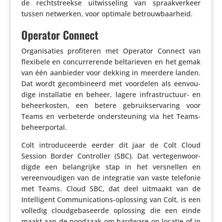
de recht­streekse uitwis­se­ling van spraak­ver­keer
tussen netwerken, voor optimale betrouwbaarheid.
Operator Connect
Orga­ni­sa­ties profi­teren met Operator Connect van
flexibele en concur­re­rende belta­rieven en het gemak
van één aanbieder voor dekking in meerdere landen.
Dat wordt gecom­bi­neerd met voordelen als eenvou­
dige instal­latie en beheer, lagere infra­struc­tuur- en
beheer­kosten, een betere gebruik­s­er­va­ring voor
Teams en verbe­terde onder­steu­ning via het Teams-
beheerportal.
Colt intro­du­ceerde eerder dit jaar de Colt Cloud
Session Border Controller (SBC). Dat verte­gen­woor­
digde een belang­rijke stap in het versnellen en
vereen­vou­digen van de inte­gratie van vaste telefonie
met Teams. Cloud SBC, dat deel uitmaakt van de
Intel­li­gent Commu­ni­ca­tions-oplossing van Colt, is een
volledig cloud­ge­ba­seerde oplossing die een einde
maakt aan de noodzaak om hardware op locatie of in