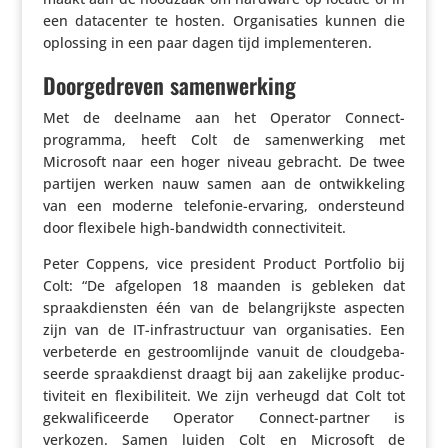
een data­center te hosten. Orga­ni­sa­ties kunnen die
oplossing in een paar dagen tijd implementeren.
Doorgedreven samenwerking
Met de deelname aan het Operator Connect-
programma, heeft Colt de samen­wer­king met
Microsoft naar een hoger niveau gebracht. De twee
partijen werken nauw samen aan de ontwik­ke­ling
van een moderne telefonie-ervaring, onder­steund
door flexibele high-bandwidth connectiviteit.
Peter Coppens, vice president Product Portfolio bij
Colt: “De afgelopen 18 maanden is gebleken dat
spraak­dien­sten één van de belang­rijkste aspecten
zijn van de IT-infra­struc­tuur van orga­ni­sa­ties. Een
verbe­terde en gestroom­lijnde vanuit de cloud­ge­ba­
seerde spraak­dienst draagt bij aan zakelijke produc­
ti­vi­teit en flexi­bi­li­teit. We zijn verheugd dat Colt tot
gekwa­li­fi­ceerde Operator Connect-partner is
verkozen. Samen luiden Colt en Microsoft de