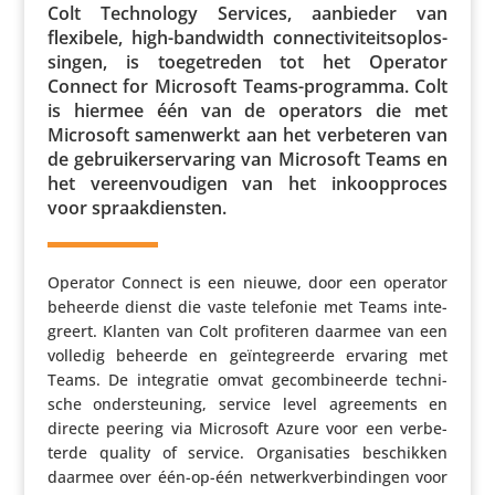
Colt Tech­no­logy Services, aanbieder van
flexibele, high-bandwidth connec­ti­vi­teits­op­los­
singen, is toege­treden tot het Operator
Connect for Microsoft Teams-programma. Colt
is hiermee één van de operators die met
Microsoft samen­werkt aan het verbe­teren van
de gebrui­ker­s­er­va­ring van Microsoft Teams en
het vereen­vou­digen van het inkoop­proces
voor spraakdiensten.
Operator Connect is een nieuwe, door een operator
beheerde dienst die vaste telefonie met Teams inte­
greert. Klanten van Colt profi­teren daarmee van een
volledig beheerde en geïn­te­greerde ervaring met
Teams. De inte­gratie omvat gecom­bi­neerde tech­ni­
sche onder­steu­ning, service level agree­ments en
directe peering via Microsoft Azure voor een verbe­
terde quality of service. Orga­ni­sa­ties beschikken
daarmee over één-op-één netwerk­ver­bin­dingen voor