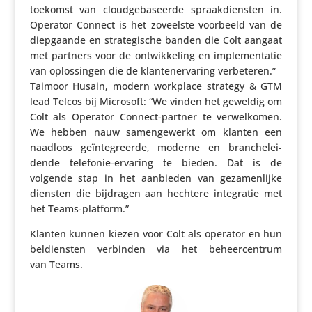
toekomst van cloud­ge­ba­seerde spraak­dien­sten in.
Operator Connect is het zoveelste voorbeeld van de
diep­gaande en stra­te­gi­sche banden die Colt aangaat
met partners voor de ontwik­ke­ling en imple­men­tatie
van oplos­singen die de klan­ten­er­va­ring verbe­teren.”
Taimoor Husain, modern workplace strategy & GTM
lead Telcos bij Microsoft: “We vinden het geweldig om
Colt als Operator Connect-partner te verwel­komen.
We hebben nauw samen­ge­werkt om klanten een
naadloos geïn­te­greerde, moderne en bran­che­lei­
dende telefonie-ervaring te bieden. Dat is de
volgende stap in het aanbieden van geza­men­lijke
diensten die bijdragen aan hechtere inte­gratie met
het Teams-platform.”
Klanten kunnen kiezen voor Colt als operator en hun
beldien­sten verbinden via het beheer­cen­trum
van Teams.