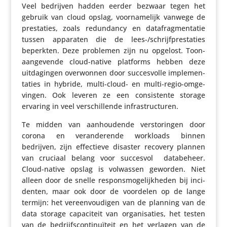
Veel bedrijven hadden eerder bezwaar tegen het
gebruik van cloud opslag, voor­na­me­lijk vanwege de
pres­ta­ties, zoals redun­dancy en dataf­rag­men­tatie
tussen apparaten die de lees-/schrijf­pres­ta­ties
beperkten. Deze problemen zijn nu opgelost. Toon­
aan­ge­vende cloud-native platforms hebben deze
uitda­gingen over­wonnen door succes­volle imple­men­
ta­ties in hybride, multi-cloud- en multi-regio-omge­
vingen. Ook leveren ze een consis­tente storage
ervaring in veel verschil­lende infrastructuren.
Te midden van aanhou­dende versto­ringen door
corona en veran­de­rende workloads binnen
bedrijven, zijn effec­tieve disaster recovery plannen
van cruciaal belang voor succesvol data­be­heer.
Cloud-native opslag is volwassen geworden. Niet
alleen door de snelle respons­mo­ge­lijk­heden bij inci­
denten, maar ook door de voordelen op de lange
termijn: het vereen­vou­digen van de planning van de
data storage capa­ci­teit van orga­ni­sa­ties, het testen
van de bedrijfs­con­ti­nu­ï­teit en het verlagen van de