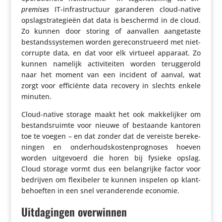
premises
IT-infra­struc­tuur garan­deren cloud-native
opslag­stra­te­gieën dat data is beschermd in de cloud.
Zo kunnen door storing of aanvallen aange­taste
bestands­sys­temen worden gere­con­stru­eerd met niet-
corrupte data, en dat voor elk virtueel apparaat. Zo
kunnen namelijk acti­vi­teiten worden terug­ge­rold
naar het moment van een incident of aanval, wat
zorgt voor effi­ci­ënte data recovery in slechts enkele
minuten.
Cloud-native storage maakt het ook makke­lijker om
bestands­ruimte voor nieuwe of bestaande kantoren
toe te voegen – en dat zonder dat de vereiste bere­ke­
ningen en onder­houds­kos­ten­prog­noses hoeven
worden uitge­voerd die horen bij fysieke opslag.
Cloud storage vormt dus een belang­rijke factor voor
bedrijven om flexi­beler te kunnen inspelen op klant­
be­hoeften in een snel veran­de­rende economie.
Uitdagingen overwinnen