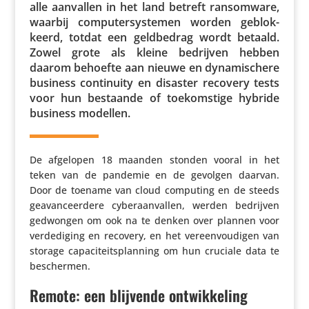
alle aanvallen in het land betreft ransom­ware,
waarbij compu­ter­sys­temen worden geblok­
keerd, totdat een geld­be­drag wordt betaald.
Zowel grote als kleine bedrijven hebben
daarom behoefte aan nieuwe en dyna­mi­schere
business conti­nuity en disaster recovery tests
voor hun bestaande of toekom­stige hybride
business modellen.
De afgelopen 18 maanden stonden vooral in het
teken van de pandemie en de gevolgen daarvan.
Door de toename van cloud computing en de steeds
geavan­ceer­dere cyber­aan­vallen, werden bedrijven
gedwongen om ook na te denken over plannen voor
verde­di­ging en recovery, en het vereen­vou­digen van
storage capa­ci­teits­plan­ning om hun cruciale data te
beschermen.
Remote: een blijvende ontwikkeling