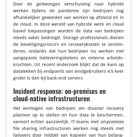
Door de gedwongen verschui­ving naar hybride
werken tijdens de pandemie zijn bedrijven nog
afhan­ke­lijker geworden van werken op afstand en in
de cloud. In deze wereld van hybride werk en cloud
based toepas­singen worden de data van bedrijven
steeds vaker bedreigd. Storage profes­si­o­nals dienen
de beveiligingsrisico’s en reco­ve­ry­kosten te vermin­
deren, ondanks dat hun bedrijven nu werken met
aange­paste toele­ve­rings­ke­tens en externe arbeids­
krachten. Uit recent onderzoek blijkt dat de kans op
data­lekken bij endpoints van eind­ge­brui­kers 4,5 keer
groter is dan bij back-end servers.
Incident response: on-premises en
cloud-native infrastructuren
Het vermogen van bedrijven om disaster recovery
plannen op te stellen en hun data te beschermen,
varieert echter aanzien­lijk. IT-teams met
on-premises
file sharing infra­struc­turen werken nog steeds met
failovers door middel van kopieën van hun belang­