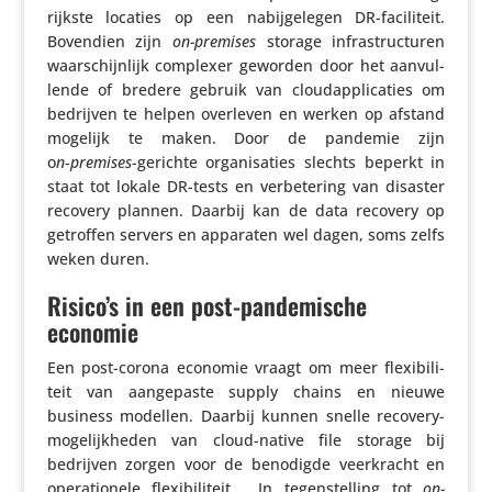
rijkste locaties op een nabij­ge­legen DR-faci­li­teit.
Bovendien zijn
on-premises
storage infra­struc­turen
waar­schijn­lijk complexer geworden door het aanvul­
lende of bredere gebruik van cloud­ap­pli­ca­ties om
bedrijven te helpen overleven en werken op afstand
mogelijk te maken. Door de pandemie zijn
o
n‑premises
-gerichte orga­ni­sa­ties slechts beperkt in
staat tot lokale DR-tests en verbe­te­ring van disaster
recovery plannen. Daarbij kan de data recovery op
getroffen servers en apparaten wel dagen, soms zelfs
weken duren.
Risico’s in een post-pandemische
economie
Een post-corona economie vraagt om meer flexi­bi­li­
teit van aange­paste supply chains en nieuwe
business modellen. Daarbij kunnen snelle recovery-
moge­lijk­heden van cloud-native file storage bij
bedrijven zorgen voor de benodigde veer­kracht en
opera­ti­o­nele flexi­bi­li­teit. In tegen­stel­ling tot
on-