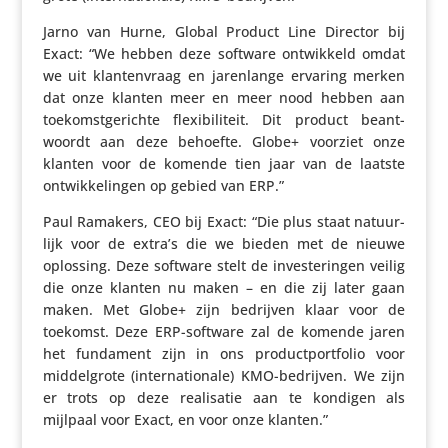
Jarno van Hurne, Global Product Line Director bij
Exact: “We hebben deze software ontwik­keld omdat
we uit klan­ten­vraag en jaren­lange ervaring merken
dat onze klanten meer en meer nood hebben aan
toekomst­ge­richte flexi­bi­li­teit. Dit product beant­
woordt aan deze behoefte. Globe+ voorziet onze
klanten voor de komende tien jaar van de laatste
ontwik­ke­lingen op gebied van ERP.”
Paul Ramakers, CEO bij Exact: “Die plus staat natuur­
lijk voor de extra’s die we bieden met de nieuwe
oplossing. Deze software stelt de inves­te­ringen veilig
die onze klanten nu maken – en die zij later gaan
maken. Met Globe+ zijn bedrijven klaar voor de
toekomst. Deze ERP-software zal de komende jaren
het fundament zijn in ons product­port­folio voor
middel­grote (inter­na­ti­o­nale) KMO-bedrijven. We zijn
er trots op deze reali­satie aan te kondigen als
mijlpaal voor Exact, en voor onze klanten.”