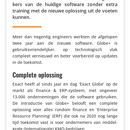
kers van de huidige software zonder extra
training met de nieuwe oplossing uit de voeten
kunnen.
Meer dan negentig engineers werkten de afgelopen
twee jaar aan de nieuwe software. Globe+ is
gebruiks­vrien­de­lijker, op tech­no­lo­gisch vlak
compleet vernieuwd en beter voor­be­reid op updates
in de toekomst.
Complete oplossing
Exact heeft al sinds jaar en dag ‘Exact Globe’ op de
markt als finance & ERP-systeem, met ongeveer
13.000 onder­ne­mingen die de software gebruiken.
De intro­ductie van Globe+ belooft een complete
oplossing voor alles rondom finance en ‘Enter­prise
Resource Planning’ (ERP) die ook na 2020 nog lange
tijd toekomst vast is voor onder­ne­mers van middel­
grote (inter­na­ti­o­nale) KMO-bedrijven.