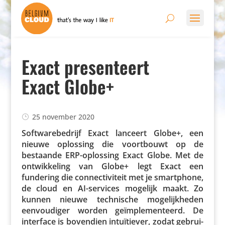
Exact presenteert
Exact Globe+
25 november 2020
Soft­wa­re­be­drijf Exact lanceert Globe+, een
nieuwe oplossing die voort­bouwt op de
bestaande ERP-oplossing Exact Globe. Met de
ontwik­ke­ling van Globe+ legt Exact een
fundering die connec­ti­vi­teit met je smartphone,
de cloud en AI-services mogelijk maakt. Zo
kunnen nieuwe tech­ni­sche moge­lijk­heden
eenvou­diger worden geïm­ple­men­teerd. De
interface is bovendien intu­ï­tiever, zodat gebrui­