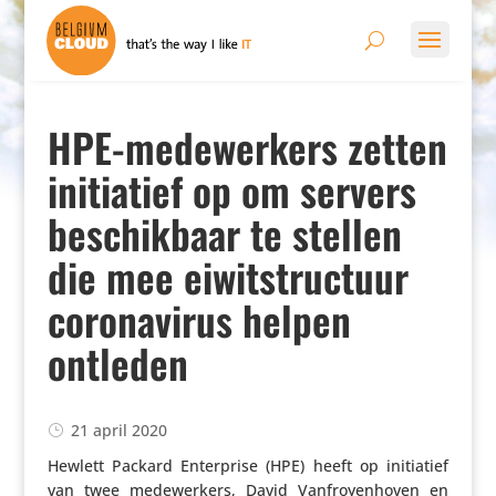
HPE-medewerkers zetten
initiatief op om servers
beschikbaar te stellen
die mee eiwitstructuur
coronavirus helpen
ontleden
21 april 2020
Hewlett Packard Enter­prise (HPE) heeft op initi­a­tief
van twee mede­wer­kers, David Vanf­roy­en­hoven en