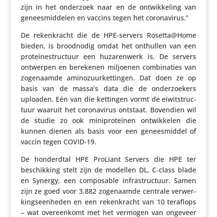
zijn in het onderzoek naar en de ontwik­ke­ling van
genees­mid­delen en vaccins tegen het coronavirus.”
De reken­kracht die de HPE-servers Rosetta@Home
bieden, is brood­nodig omdat het onthullen van een
prote­ï­ne­struc­tuur een huza­ren­werk is. De servers
ontwerpen en berekenen miljoenen combi­na­ties van
zoge­naamde amino­zuur­ket­tingen. Dat doen ze op
basis van de massa’s data die de onder­zoe­kers
uploaden. Eén van die kettingen vormt de eiwit­struc­
tuur waaruit het coro­na­virus ontstaat. Bovendien wil
de studie zo ook mini­pro­te­ïnen ontwik­kelen die
kunnen dienen als basis voor een genees­middel of
vaccin tegen COVID-19.
De honderdtal HPE ProLiant Servers die HPE ter
beschik­king stelt zijn de modellen DL, C‑class blade
en Synergy, een compo­sable infra­struc­tuur. Samen
zijn ze goed voor 3.882 zoge­naamde centrale verwer­
kings­een­heden en een reken­kracht van 10 teraflops
– wat over­een­komt met het vermogen van ongeveer