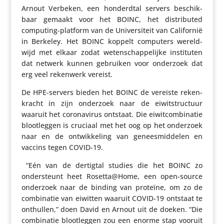
Arnout Verbeken, een honderdtal servers beschik­
baar gemaakt voor het BOINC, het distri­buted
computing-platform van de Univer­si­teit van Cali­fornië
in Berkeley. Het BOINC koppelt computers wereld­
wijd met elkaar zodat weten­schap­pe­lijke insti­tuten
dat netwerk kunnen gebruiken voor onderzoek dat
erg veel rekenwerk vereist.
De HPE-servers bieden het BOINC de vereiste reken­
kracht in zijn onderzoek naar de eiwit­struc­tuur
waaruit het coro­na­virus ontstaat. Die eiwit­com­bi­natie
bloot­leggen is cruciaal met het oog op het onderzoek
naar en de ontwik­ke­ling van genees­mid­delen en
vaccins tegen COVID-19.
“Eén van de dertigtal studies die het BOINC zo
onder­steunt heet Rosetta@Home, een open-source
onderzoek naar de binding van proteïne, om zo de
combi­natie van eiwitten waaruit COVID-19 ontstaat te
onthullen,” doen David en Arnout uit de doeken. “Die
combi­natie bloot­leggen zou een enorme stap vooruit