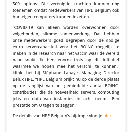
500 laptops. Die verenigde krachten kunnen nog
toenemen omdat mede­wer­kers van HPE Belgium ook
hun eigen computers kunnen inzetten
.
“COVID-19 kan alleen worden over­wonnen door
volge­houden, slimme samen­wer­king. Dat hebben
onze mede­wer­kers goed begrepen door de nodige
extra server­ca­pa­ci­teit voor het BOINC mogelijk te
maken in de research naar het vaccin waar de wereld
naar snakt. Ik ben enorm trots op dit initi­a­tief
waarmee we hopen mee het verschil te kunnen,”
klinkt het bij Stéphane Lahaye, Managing Director
Belux HPE. “HPE Belgium prijkt nu op de derde plaats
op de ranglijst van het gemid­delde aantal BOINC-
contri­bu­ties; die de hoeveel­heid servers, computing
jobs en data van instan­ties in acht neemt. Een
prestatie om U tegen te zeggen.”
De details van HPE Belgium’s bijdrage vind je
hier
.