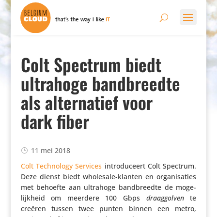
Colt Spectrum biedt
ultrahoge bandbreedte
als alternatief voor
dark fiber
11 mei 2018
Colt Tech­no­logy Services
intro­du­ceert Colt Spectrum.
Deze dienst biedt wholesale-klanten en orga­ni­sa­ties
met behoefte aan ultrahoge band­breedte de moge­
lijk­heid om meerdere 100 Gbps
draag­golven
te
creëren tussen twee punten binnen een metro,