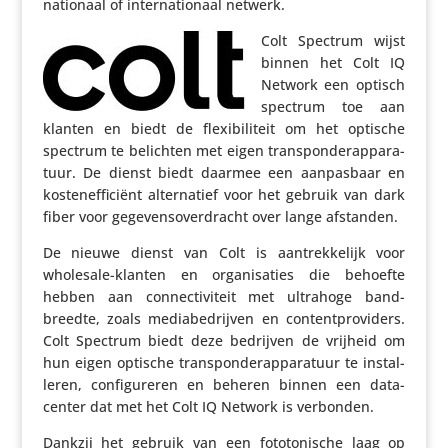
nationaal of inter­na­ti­o­naal netwerk.
Colt Spectrum wijst
binnen het Colt IQ
Network een optisch
spectrum toe aan
klanten en biedt de flexi­bi­li­teit om het optische
spectrum te belichten met eigen trans­pon­der­ap­pa­ra­
tuur. De dienst biedt daarmee een aanpas­baar en
kosten­ef­fi­ciënt alter­na­tief voor het gebruik van dark
fiber voor gege­vens­over­dracht over lange afstanden.
De nieuwe dienst van Colt is aantrek­ke­lijk voor
wholesale-klanten en orga­ni­sa­ties die behoefte
hebben aan connec­ti­vi­teit met ultrahoge band­
breedte, zoals media­be­drijven en content­pro­vi­ders.
Colt Spectrum biedt deze bedrijven de vrijheid om
hun eigen optische trans­pon­der­ap­pa­ra­tuur te instal­
leren, confi­gu­reren en beheren binnen een data­
center dat met het Colt IQ Network is verbonden.
Dankzij het gebruik van een foto­to­ni­sche laag op