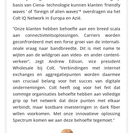
basis van Ciena- tech­no­logie kunnen klanten ‘friendly
waves ’ of ‘foreign of alien waves’* over­dragen via het
Colt IQ Network in Europa en Azië.
“Onze klanten hebben behoefte aan een breed scala
aan connec­ti­vi­teits­op­los­singen. Carriers worden
gecon­fron­teerd met een forse groei van de inter­na­ti­
o­nale vraag naar band­breedte. Dit is met name te
wijten aan de wildgroei aan video- en ander content­
ver­keer”, zegt Andrew Edison, vice president
Wholesale bij Colt. “Verbin­dingen met internet
exchanges en aggre­ga­tie­punten worden daarmee
van cruciaal belang voor het succes van digitale
onder­ne­mingen. Colt heeft oog voor het feit dat
sommige orga­ni­sa­ties behoefte hebben aan volledige
grip op het netwerk dat deze punten met elkaar
verbindt, maar kostbare inves­te­ringen in dark fiber
willen voorkomen. Met onze inno­va­tieve oplossing
Spectrum komen we aan deze behoefte tegemoet.”