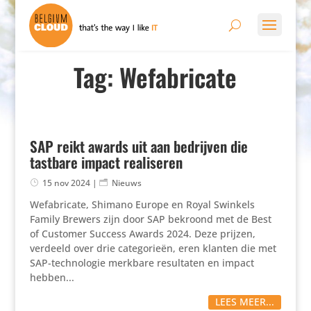
Tag: Wefabricate
SAP reikt awards uit aan bedrijven die
tastbare impact realiseren
15 nov 2024
|
Nieuws
Wefa­bri­cate, Shimano Europe en Royal Swinkels
Family Brewers zijn door SAP bekroond met de Best
of Customer Success Awards 2024. Deze prijzen,
verdeeld over drie cate­go­rieën, eren klanten die met
SAP-tech­no­logie merkbare resul­taten en impact
hebben...
LEES MEER...