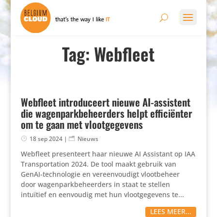
Tag: Webfleet
Webfleet introduceert nieuwe AI-assistent
die wagenparkbeheerders helpt efficiënter
om te gaan met vlootgegevens
18 sep 2024
|
Nieuws
Webfleet presen­teert haar nieuwe AI Assistant op IAA
Trans­porta­tion 2024. De tool maakt gebruik van
GenAI-tech­no­logie en vereen­vou­digt vloot­be­heer
door wagen­park­be­heer­ders in staat te stellen
intuïtief en eenvoudig met hun vloot­ge­ge­vens te...
LEES MEER...