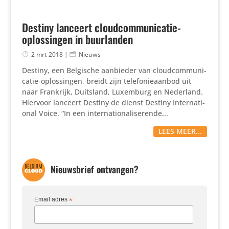
Destiny lanceert cloudcommunicatie-
oplossingen in buurlanden
2 mrt 2018
|
Nieuws
Destiny, een Belgische aanbieder van cloud­com­mu­ni­
catie-oplos­singen, breidt zijn tele­fo­nie­aanbod uit
naar Frankrijk, Duitsland, Luxemburg en Nederland.
Hiervoor lanceert Destiny de dienst Destiny Inter­na­ti­
onal Voice. “In een inter­na­ti­o­na­li­se­rende...
LEES MEER...
Nieuwsbrief ontvangen?
Email adres
*