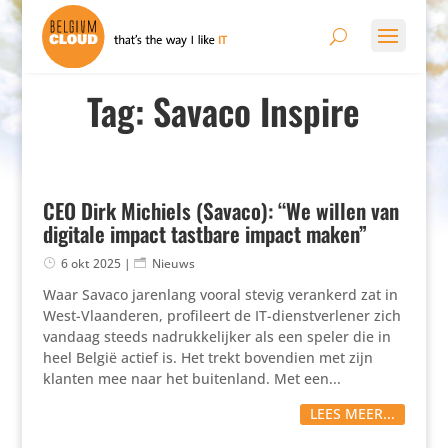
Tag: Savaco Inspire
CEO Dirk Michiels (Savaco): “We willen van
digitale impact tastbare impact maken”
6 okt 2025
|
Nieuws
Waar Savaco jarenlang vooral stevig verankerd zat in
West-Vlaan­deren, profi­leert de IT-dienst­ver­lener zich
vandaag steeds nadruk­ke­lijker als een speler die in
heel België actief is. Het trekt bovendien met zijn
klanten mee naar het buiten­land. Met een...
LEES MEER...