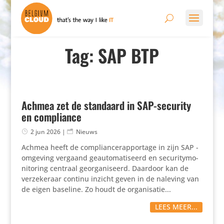
Tag: SAP BTP
Achmea zet de standaard in SAP-security
en compliance
2 jun 2026
|
Nieuws
Achmea heeft de compli­an­ce­rap­por­tage in zijn SAP -
omgeving vergaand geau­to­ma­ti­seerd en secu­ri­ty­mo­
ni­to­ring centraal geor­ga­ni­seerd. Daardoor kan de
verze­ke­raar continu inzicht geven in de naleving van
de eigen baseline. Zo houdt de orga­ni­satie...
LEES MEER...