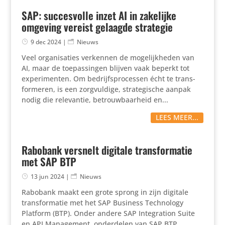
SAP: succesvolle inzet AI in zakelijke
omgeving vereist gelaagde strategie
9 dec 2024
|
Nieuws
Veel orga­ni­sa­ties verkennen de moge­lijk­heden van
AI, maar de toepas­singen blijven vaak beperkt tot
expe­ri­menten. Om bedrijfs­pro­cessen écht te trans­
for­meren, is een zorg­vul­dige, stra­te­gi­sche aanpak
nodig die rele­vantie, betrouw­baar­heid en...
LEES MEER...
Rabobank versnelt digitale transformatie
met SAP BTP
13 jun 2024
|
Nieuws
Rabobank maakt een grote sprong in zijn digitale
trans­for­matie met het SAP Business Tech­no­logy
Platform (BTP). Onder andere SAP Inte­gra­tion Suite
en API Mana­ge­ment, onder­delen van SAP BTP,