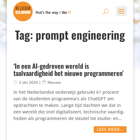
Tag: prompt engineering
‘In een AI-gedreven wereld is
taalvaardigheid het nieuwe programmeren’
2 okt 2024
|
Nieuws
In het Neder­landse onderwijs gebruikt 61 procent
van de studenten programma’s als ChatGPT om
opdrachten te maken. Lange tijd dachten we dat in
een wereld die snel digi­ta­li­seert, tech­ni­sche vaar­dig­
heden als program­meren de sleutel tot studie- en...
LEES MEER...