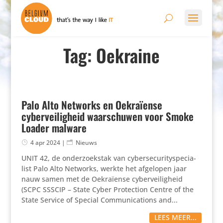
Tag: Oekraine
Palo Alto Networks en Oekraïense
cyberveiligheid waarschuwen voor Smoke
Loader malware
4 apr 2024
|
Nieuws
UNIT 42, de onder­zoek­stak van cyber­se­cu­ri­ty­spe­ci­a­
list Palo Alto Networks, werkte het afgelopen jaar
nauw samen met de Oekra­ïense cyber­vei­lig­heid
(SCPC SSSCIP – State Cyber Protec­tion Centre of the
State Service of Special Commu­ni­ca­tions and...
LEES MEER...