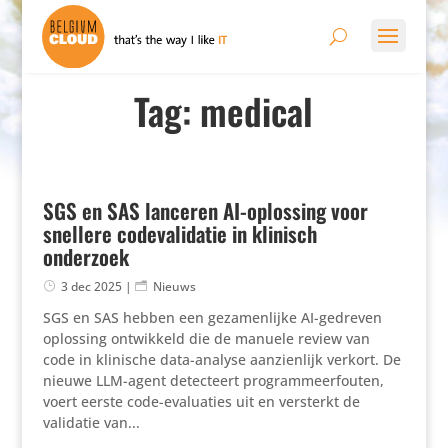
Tag: medical
SGS en SAS lanceren AI-oplossing voor
snellere codevalidatie in klinisch
onderzoek
3 dec 2025
|
Nieuws
SGS en SAS hebben een geza­men­lijke AI-gedreven
oplossing ontwik­keld die de manuele review van
code in klinische data-analyse aanzien­lijk verkort. De
nieuwe LLM-agent detec­teert program­meer­fouten,
voert eerste code-evalu­a­ties uit en versterkt de
validatie van...