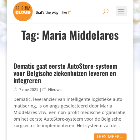
Tag: Maria Middelares
Dematic gaat eerste AutoStore-systeem
voor Belgische ziekenhuizen leveren en
integreren
7 nov 2025
|
Nieuws
Dematic, leve­ran­cier van intel­li­gente logis­tieke auto­
ma­ti­se­ring, is onlangs gese­lec­teerd door Maria
Midde­lares vzw, een non-profit medische orga­ni­satie,
om het eerste AutoStore-systeem voor de Belgische
zorg­sector te imple­men­teren. Het systeem zal de...
LEES MEER...