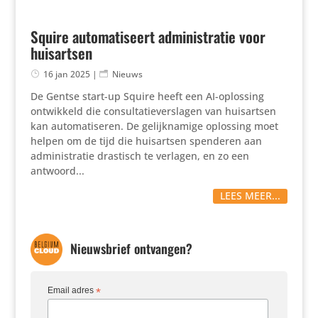
Squire automatiseert administratie voor
huisartsen
16 jan 2025
|
Nieuws
De Gentse start-up Squire heeft een AI-oplossing
ontwik­keld die consul­ta­tie­ver­slagen van huis­artsen
kan auto­ma­ti­seren. De gelijk­na­mige oplossing moet
helpen om de tijd die huis­artsen spenderen aan
admi­ni­stratie drastisch te verlagen, en zo een
antwoord...
LEES MEER...
Nieuwsbrief ontvangen?
Email adres
*