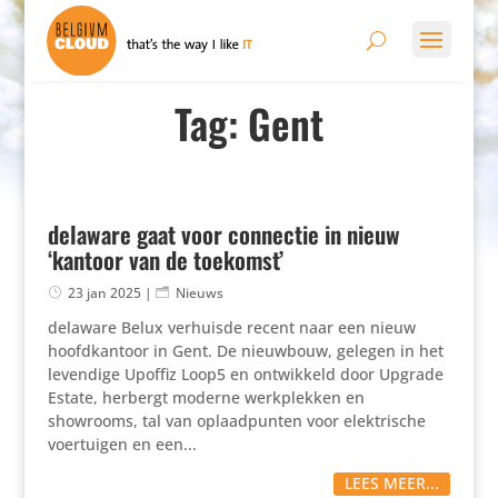
Tag: Gent
delaware gaat voor connectie in nieuw
‘kantoor van de toekomst’
23 jan 2025
|
Nieuws
delaware Belux verhuisde recent naar een nieuw
hoofd­kan­toor in Gent. De nieuwbouw, gelegen in het
levendige Upoffiz Loop5 en ontwik­keld door Upgrade
Estate, herbergt moderne werk­plekken en
showrooms, tal van oplaad­punten voor elek­tri­sche
voer­tuigen en een...
LEES MEER...