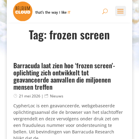
Tag: frozen screen
Barracuda laat zien hoe ‘frozen screen’-
oplichting zich ontwikkelt tot
geavanceerde aanvallen die miljoenen
mensen treffen
21 mei 2026
|
Nieuws
CypherLoc is een geavan­ceerde, webge­ba­seerde
oplich­tings­aanval die de browser van het slacht­offer
vergren­delt en deze vervol­gens onder druk zet om
een frau­du­leus nummer voor onder­steu­ning te
bellen. Uit bevin­dingen van Barracuda Research
blijkt dat de...