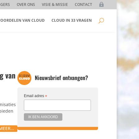
GGERS
OVER ONS
VISIE & MISSIE
CONTACT
 VOORDELEN VAN CLOUD
CLOUD IN 33 VRAGEN
ng van
Nieuwsbrief ontvangen?
Email adres
*
­sa­ties
 bieden
MEER...