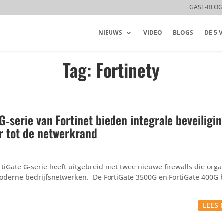
GAST-BLO
NIEUWS
VIDEO
BLOGS
DE 5
Tag: Fortinety
 G‑serie van Fortinet bieden integrale beveiligi
er tot de netwerkrand
Gate G‑serie heeft uitge­breid met twee nieuwe firewalls die orga­ni
moderne bedrijfsnetwerken. De FortiGate 3500G en FortiGate 400G
LEES 