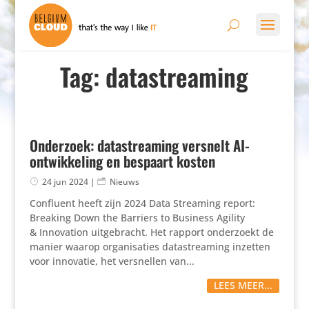
Tag: datastreaming
Onderzoek: datastreaming versnelt AI-
ontwikkeling en bespaart kosten
24 jun 2024
|
Nieuws
Confluent heeft zijn 2024 Data Streaming report:
Breaking Down the Barriers to Business Agility
& Inno­va­tion uitge­bracht. Het rapport onder­zoekt de
manier waarop orga­ni­sa­ties data­strea­ming inzetten
voor innovatie, het versnellen van...
LEES MEER...