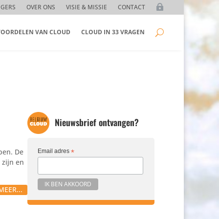
GGERS
OVER ONS
VISIE & MISSIE
CONTACT
 VOORDELEN VAN CLOUD
CLOUD IN 33 VRAGEN
Nieuwsbrief ontvangen?
epen. De
Email adres
*
zijn en
MEER...