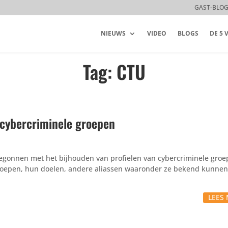
GAST-BLO
NIEUWS
VIDEO
BLOGS
DE 5
Tag: CTU
 cybercriminele groepen
begonnen met het bijhouden van profielen van cyber­cri­mi­nele gro
groepen, hun doelen, andere aliassen waaronder ze bekend kunnen 
LEES 