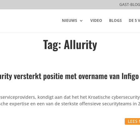
GAST-BLO
NIEUWS
VIDEO
BLOGS
DE 5
Tag: Allurity
rity versterkt positie met overname van Infigo
rvi­ce­pro­vi­ders, kondigt aan dat het het Kroa­ti­sche cyber­se­cu­ri­ty­
sche expertise en een van de sterkste offen­sieve secu­ri­ty­teams in 
LEES 