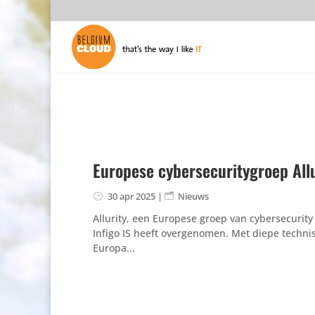
Europese cybersecuritygroep Allu
30 apr 2025
|
Nieuws
Allurity, een Europese groep van cyber­se­cu­rity se
Infigo IS heeft over­ge­nomen. Met diepe tech­ni­
Europa...