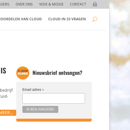
GGERS
OVER ONS
VISIE & MISSIE
CONTACT
 VOORDELEN VAN CLOUD
CLOUD IN 33 VRAGEN
 IS
Nieuwsbrief ontvangen?
be­drijf
Email adres
*
Zuid-
MEER...