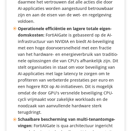
daarmee het vertrouwen dat alle acties die door
AI-appli­ca­ties worden aange­stuurd betrouw­baar
zijn en aan de eisen van de wet- en regel­ge­ving
voldoen.
Opera­ti­o­nele effi­ci­ëntie en lagere totale eigen­
doms­kosten:
Forti­AI­Gate is gebaseerd op de AI-
infra­struc­tuur van NVIDIA en biedt AI-bevei­li­ging
met een hoge door­voer­snel­heid met een fractie
van het hardware- en ener­gie­ver­bruik van tradi­ti­o­
nele oplos­singen die van CPU’s afhan­ke­lijk zijn. Dit
stelt orga­ni­sa­ties in staat om voor bevei­li­ging van
AI-appli­ca­ties met lage latency te zorgen om te
profi­teren van verbe­terde pres­ta­ties per euro en
een hogere ROI op AI-initi­a­tieven. Dit is mogelijk
omdat de door GPU’s versnelde bevei­li­ging CPU-
cycli vrijmaakt voor zakelijke workloads en de
noodzaak van aanvul­lende hardware sterk
terugdringt.
Schaal­bare bescher­ming van multi-tenan­tom­ge­
vingen:
Forti­AI­Gate is qua archi­tec­tuur ingericht