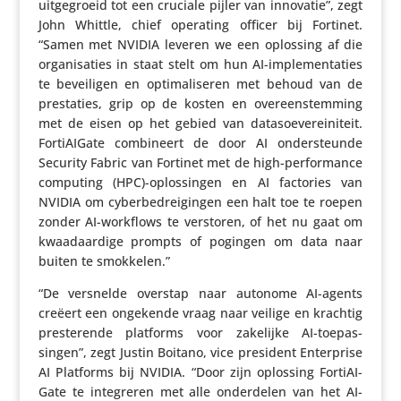
uitge­groeid tot een cruciale pijler van innovatie”, zegt
John Whittle, chief operating officer bij Fortinet.
“Samen met NVIDIA leveren we een oplossing af die
orga­ni­sa­ties in staat stelt om hun AI-imple­men­ta­ties
te bevei­ligen en opti­ma­li­seren met behoud van de
pres­ta­ties, grip op de kosten en over­een­stem­ming
met de eisen op het gebied van data­soe­ve­rei­ni­teit.
Forti­AI­Gate combi­neert de door AI onder­steunde
Security Fabric van Fortinet met de high-perfor­mance
computing (HPC)-oplossingen en AI factories van
NVIDIA om cyber­be­drei­gingen een halt toe te roepen
zonder AI-workflows te verstoren, of het nu gaat om
kwaad­aar­dige prompts of pogingen om data naar
buiten te smokkelen.”
“De versnelde overstap naar autonome AI-agents
creëert een ongekende vraag naar veilige en krachtig
pres­te­rende platforms voor zakelijke AI-toepas­
singen”, zegt Justin Boitano, vice president Enter­prise
AI Platforms bij NVIDIA. “Door zijn oplossing Forti­AI­
Gate te inte­greren met alle onder­delen van het AI-