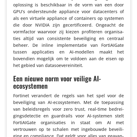
oplossing is beschik­baar in de vorm van een door
GPU’s onder­steunde appliance voor data­cen­ters of
als een virtuele appliance of contai­ners op systemen
die door NVIDIA zijn gecer­ti­fi­ceerd. Ongeacht de
vorm­factor waarvoor zij kiezen profi­teren orga­ni­sa­
ties altijd van consis­tente bevei­li­ging en centraal
beheer. De inline imple­men­tatie van Forti­AI­Gate
tussen appli­ca­ties en AI-modellen maakt het
bovendien mogelijk om te voldoen aan de eisen op
het gebied van datasoevereiniteit.
Een nieuwe norm voor veilige AI-
ecosystemen
Fortinet verandert de regels van het spel voor de
bevei­li­ging van AI-ecosys­temen. Met de toepas­sing
van beleids­re­gels voor zero trust, real-time bedrei­
gings­de­tectie en guard­rails voor AI-systemen stelt
Forti­AI­Gate orga­ni­sa­ties in staat om AI met
vertrouwen op te schalen met inge­bouwde bevei­li­
ging en compli­ance. Dat geldt voor alles van geavan­