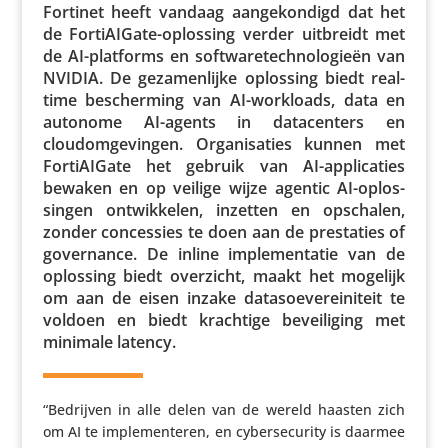
Fortinet heeft vandaag aange­kon­digd dat het
de Forti­AI­Gate-oplossing verder uitbreidt met
de AI-platforms en soft­wa­re­tech­no­lo­gieën van
NVIDIA. De geza­men­lijke oplossing biedt real-
time bescher­ming van AI-workloads, data en
autonome AI-agents in data­cen­ters en
cloudom­ge­vingen. Orga­ni­sa­ties kunnen met
Forti­AI­Gate het gebruik van AI-appli­ca­ties
bewaken en op veilige wijze agentic AI-oplos­
singen ontwik­kelen, inzetten en opschalen,
zonder conces­sies te doen aan de pres­ta­ties of
gover­nance. De inline imple­men­tatie van de
oplossing biedt overzicht, maakt het mogelijk
om aan de eisen inzake data­soe­ve­rei­ni­teit te
voldoen en biedt krachtige bevei­li­ging met
minimale latency.
“Bedrijven in alle delen van de wereld haasten zich
om AI te imple­men­teren, en cyber­se­cu­rity is daarmee