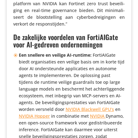
platform van NVIDIA kan Fortinet zero trust bevei­li­
ging en real-time gover­nance bieden. Dit mini­ma­li­
seert de bloot­stel­ling aan cyber­be­drei­gingen en
verkort de responstijden.”
De zakelijke voordelen van FortiAIGate
voor AI-gedreven ondernemingen
Een snellere en veilige AI-runtime:
Forti­AI­Gate
biedt orga­ni­sa­ties een veilige basis om in korte tijd
door AI onder­steunde appli­ca­ties en autonome
agents te imple­men­teren. De oplossing past
tijdens de runtime veilige guard­rails toe op large
language models en beschermt het achter­lig­gende
ecosys­teem, met inbegrip van MCP-servers en AI-
agents. De bevei­li­gings­pres­ta­ties van Forti­AI­Gate
worden versneld door
NVIDIA
Blackwell GPU’s
en
NVIDIA Hopper
in combi­natie met
NVIDIA
Dynamo,
een open-source framework voor gedis­tri­bu­eerde
inference. Forti­AI­Gate kan daarmee voor uiterst
snelle bevei­li­gings­pres­ta­ties zorgen, zodat