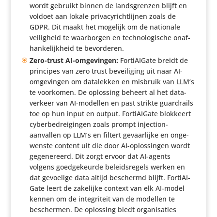
wordt gebruikt binnen de lands­grenzen blijft en
voldoet aan lokale priva­cy­richt­lijnen zoals de
GDPR. Dit maakt het mogelijk om de nationale
veilig­heid te waar­borgen en tech­no­lo­gi­sche onaf­
han­ke­lijk­heid te bevorderen.
Zero-trust AI-omge­vingen:
Forti­AI­Gate breidt de
principes van zero trust bevei­li­ging uit naar AI-
omge­vingen om data­lekken en misbruik van LLM’s
te voorkomen. De oplossing beheert al het data­
ver­keer van AI-modellen en past strikte guard­rails
toe op hun input en output. Forti­AI­Gate blokkeert
cyber­be­drei­gingen zoals prompt injection-
aanvallen op LLM’s en filtert gevaar­lijke en onge­
wenste content uit die door AI-oplos­singen wordt
gege­ne­reerd. Dit zorgt ervoor dat AI-agents
volgens goed­ge­keurde beleids­re­gels werken en
dat gevoelige data altijd beschermd blijft. Forti­AI­
Gate leert de zakelijke context van elk AI-model
kennen om de inte­gri­teit van de modellen te
beschermen. De oplossing biedt orga­ni­sa­ties