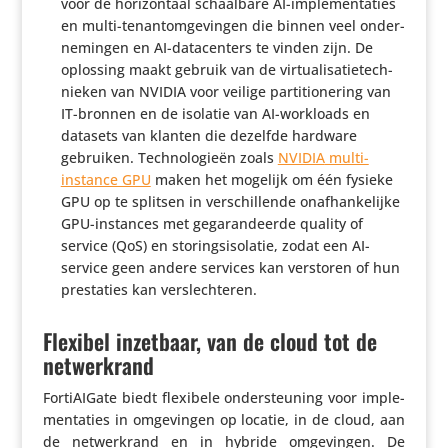
voor de hori­zon­taal schaal­bare AI-imple­men­ta­ties
en multi-tenan­tom­ge­vingen die binnen veel onder­
ne­mingen en AI-data­cen­ters te vinden zijn. De
oplossing maakt gebruik van de virtu­a­li­sa­tie­tech­
nieken van NVIDIA voor veilige parti­ti­o­ne­ring van
IT-bronnen en de isolatie van AI-workloads en
datasets van klanten die dezelfde hardware
gebruiken. Tech­no­lo­gieën zoals
NVIDIA
multi-
instance GPU
maken het mogelijk om één fysieke
GPU op te splitsen in verschil­lende onaf­han­ke­lijke
GPU-instances met gega­ran­deerde quality of
service (QoS) en storings­iso­latie, zodat een AI-
service geen andere services kan verstoren of hun
pres­ta­ties kan verslechteren.
Flexibel inzetbaar, van de cloud tot de
netwerkrand
Forti­AI­Gate biedt flexibele onder­steu­ning voor imple­
men­ta­ties in omge­vingen op locatie, in de cloud, aan
de netwer­k­rand en in hybride omge­vingen. De