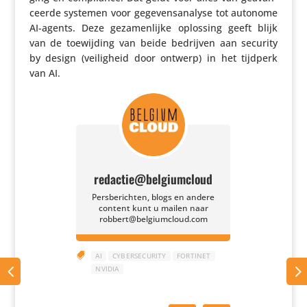
ceerde systemen voor gege­vens­ana­lyse tot autonome
AI-agents. Deze geza­men­lijke oplossing geeft blijk
van de toewij­ding van beide bedrijven aan security
by design (veilig­heid door ontwerp) in het tijdperk
van AI.
redactie@belgiumcloud
Persberichten, blogs en andere
content kunt u mailen naar
robbert@belgiumcloud.com

AI
CYBERSECURITY
FORTINET
NVIDIA