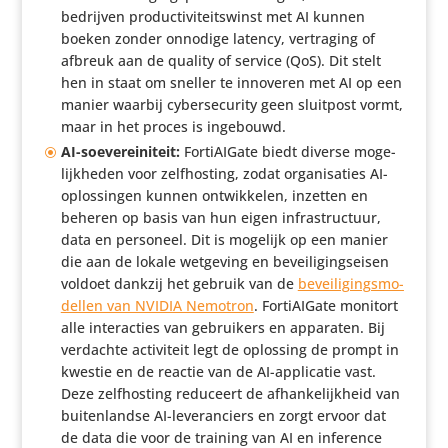
bedrijven produc­ti­vi­teits­winst met AI kunnen
boeken zonder onnodige latency, vertra­ging of
afbreuk aan de quality of service (QoS). Dit stelt
hen in staat om sneller te innoveren met AI op een
manier waarbij cyber­se­cu­rity geen sluitpost vormt,
maar in het proces is ingebouwd.
AI-soeve­rei­ni­teit:
Forti­AI­Gate biedt diverse moge­
lijk­heden voor zelf­hos­ting, zodat orga­ni­sa­ties AI-
oplos­singen kunnen ontwik­kelen, inzetten en
beheren op basis van hun eigen infra­struc­tuur,
data en personeel. Dit is mogelijk op een manier
die aan de lokale wetgeving en bevei­li­gings­eisen
voldoet dankzij het gebruik van de
bevei­li­gings­mo­
dellen van NVIDIA Nemotron
. Forti­AI­Gate monitort
alle inter­ac­ties van gebrui­kers en apparaten. Bij
verdachte acti­vi­teit legt de oplossing de prompt in
kwestie en de reactie van de AI-appli­catie vast.
Deze zelf­hos­ting reduceert de afhan­ke­lijk­heid van
buiten­landse AI-leve­ran­ciers en zorgt ervoor dat
de data die voor de training van AI en inference