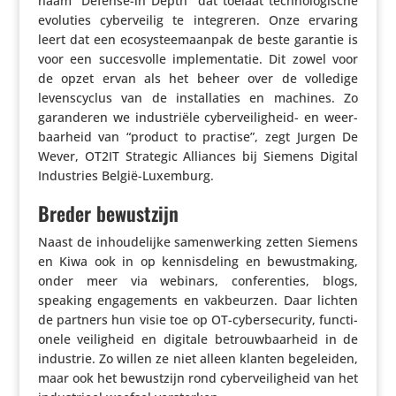
naam “Defense-in Depth” dat toelaat tech­no­lo­gi­sche
evoluties cyber­veilig te inte­greren. Onze ervaring
leert dat een ecosys­teem­aanpak de beste garantie is
voor een succes­volle imple­men­tatie. Dit zowel voor
de opzet ervan als het beheer over de volledige
levens­cy­clus van de instal­la­ties en machines. Zo
garan­deren we indu­striële cyber­vei­lig­heid- en weer­
baar­heid van “product to practise”, zegt Jurgen De
Wever, OT2IT Strategic Alliances bij Siemens Digital
Indu­stries België-Luxemburg.
Breder bewustzijn
Naast de inhou­de­lijke samen­wer­king zetten Siemens
en Kiwa ook in op kennis­de­ling en bewust­ma­king,
onder meer via webinars, confe­ren­ties, blogs,
speaking enga­ge­ments en vakbeurzen. Daar lichten
de partners hun visie toe op OT-cyber­se­cu­rity, func­ti­
o­nele veilig­heid en digitale betrouw­baar­heid in de
industrie. Zo willen ze niet alleen klanten bege­leiden,
maar ook het bewust­zijn rond cyber­vei­lig­heid van het