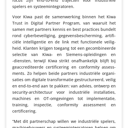
focus zijn end-to-end trajecten voor indu­striële
spelers en systeemintegratoren.
Voor Kiwa past de samen­wer­king binnen het Kiwa
Trust in Digital Partner Program, van waaruit het
samen met partners kennis en best practices bundelt
rond cyber­be­vei­li­ging, gege­vens­be­scher­ming, arti­fi­
ciële intel­li­gentie en de link met func­ti­o­nele veilig­
heid. Klanten krijgen toegang tot een gecom­bi­neerde
selectie van Kiwa- en Siemens-oplei­dingen en
‑diensten, terwijl Kiwa strikt onaf­han­ke­lijk blijft bij
geac­cre­di­teerde certi­fi­ce­ring en confor­mity assess­
ments. Zo helpen beide partners indu­striële orga­ni­
sa­ties om digitale trans­for­matie gestruc­tu­reerd, veilig
en end-to-end aan te pakken: van advies, ontwerp en
security-archi­tec­tuur voor indu­striële instal­la­ties,
machines en OT-omge­vingen tot imple­men­tatie,
training, inspectie, confor­mity assess­ment en
certificering.
“Met dit part­ner­schap willen we indu­striële spelers,
machi­ne­bou­wers en systeem­in­te­gra­toren helpen om