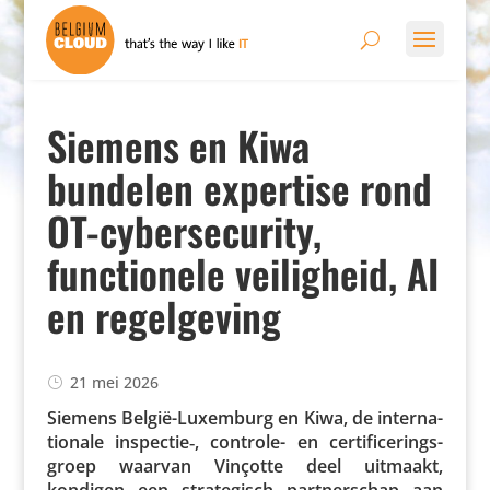
Siemens en Kiwa
bundelen expertise rond
OT-cybersecurity,
functionele veiligheid, AI
en regelgeving
21 mei 2026
Siemens België-Luxemburg en Kiwa, de inter­na­
ti­o­nale inspectie‑, controle- en certi­fi­ce­rings­
groep waarvan Vinçotte deel uitmaakt,
kondigen een stra­te­gisch part­ner­schap aan