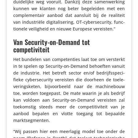
duide­lijke weg vooruit. Dankzij deze samen­wer­king
kunnen we klanten nog beter bege­leiden met een
comple­men­tair aanbod dat aansluit bij de realiteit
van indu­striële digi­ta­li­se­ring, OT-cyber­se­cu­rity, func­
ti­o­nele veilig­heid en nieuwe Europese vereisten.”
Van Security-on-Demand tot
competiviteit
Het bundelen van compe­ten­ties laat toe om versterkt
in te spelen op Security-on-Demand behoeften vanuit
de industrie. Het betreft sector en/​of bedrijfs­spe­ci­
fieke cyber­se­cu­rity vereisten die doorheen de toele­
ve­rings­keten, bijvoor­beeld naar de machi­ne­bouw
toe, worden toegepast. De mate waarin je als bedrijf
kan voldoen aan Security-on-Demand vereisten zal
toekom­stig steeds meer de compe­ti­ti­vi­teit van je
aanbod bepalen en vlotte toegang tot bepaalde
marktsegmenten.
“Wij passen hier een meerlagig model toe onder de