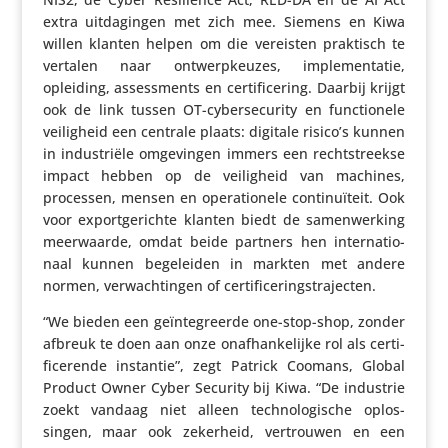
extra uitda­gingen met zich mee. Siemens en Kiwa
willen klanten helpen om die vereisten praktisch te
vertalen naar ontwerp­keuzes, imple­men­tatie,
opleiding, assess­ments en certi­fi­ce­ring. Daarbij krijgt
ook de link tussen OT-cyber­se­cu­rity en func­ti­o­nele
veilig­heid een centrale plaats: digitale risico’s kunnen
in indu­striële omge­vingen immers een recht­streekse
impact hebben op de veilig­heid van machines,
processen, mensen en opera­ti­o­nele conti­nu­ï­teit. Ook
voor export­ge­richte klanten biedt de samen­wer­king
meer­waarde, omdat beide partners hen inter­na­ti­o­
naal kunnen bege­leiden in markten met andere
normen, verwach­tingen of certificeringstrajecten.
“We bieden een geïn­te­greerde one-stop-shop, zonder
afbreuk te doen aan onze onaf­han­ke­lijke rol als certi­
fi­ce­rende instantie”, zegt Patrick Coomans, Global
Product Owner Cyber Security bij Kiwa. “De industrie
zoekt vandaag niet alleen tech­no­lo­gi­sche oplos­
singen, maar ook zekerheid, vertrouwen en een