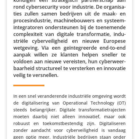
rond cyber­se­cu­rity voor industrie. De orga­ni­sa­
ties zullen samen bedrijven uit de maak- en
proces­in­du­strie, machi­ne­bou­wers en systeem­
in­te­gra­toren onder­steunen bij de toene­mende
complexi­teit van digitale trans­for­matie, indu­
striële cyber­vei­lig­heid en nieuwe Europese
wetgeving. Via een geïn­te­greerde end-to-end
aanpak willen ze klanten helpen sneller te
voldoen aan nieuwe vereisten, hun cyber­weer­
baar­heid struc­tu­reel te versterken en innovatie
veilig te versnellen.
In een snel veran­de­rende indu­striële omgeving wordt
de digi­ta­li­se­ring van Opera­ti­onal Tech­no­logy (OT)
steeds belang­rijker. Digitale trans­for­ma­tie­tra­jecten
moeten daarbij niet alleen inno­va­tief, maar ook
robuust en toekomst­be­stendig zijn. Digi­ta­li­seren
zonder aandacht voor cyber­vei­lig­heid is vandaag
geen optie meer. Indu­striële bedrijven staan onder