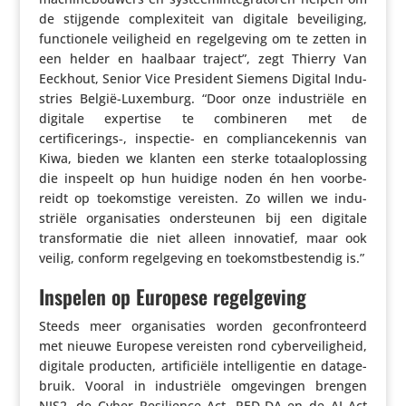
de stijgende complexi­teit van digitale bevei­li­ging,
func­ti­o­nele veilig­heid en regel­ge­ving om te zetten in
een helder en haalbaar traject”, zegt Thierry Van
Eeckhout, Senior Vice President Siemens Digital Indu­
stries België-Luxemburg. “Door onze indu­striële en
digitale expertise te combi­neren met de
certificerings‑, inspectie- en compli­an­ce­kennis van
Kiwa, bieden we klanten een sterke totaal­op­los­sing
die inspeelt op hun huidige noden én hen voor­be­
reidt op toekom­stige vereisten. Zo willen we indu­
striële orga­ni­sa­ties onder­steunen bij een digitale
trans­for­matie die niet alleen inno­va­tief, maar ook
veilig, conform regel­ge­ving en toekomst­be­stendig is.”
Inspelen op Europese regelgeving
Steeds meer orga­ni­sa­ties worden gecon­fron­teerd
met nieuwe Europese vereisten rond cyber­vei­lig­heid,
digitale producten, arti­fi­ciële intel­li­gentie en data­ge­
bruik. Vooral in indu­striële omge­vingen brengen
NIS2, de Cyber Resi­lience Act, RED-DA en de AI Act