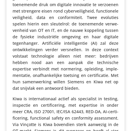
toene­mende druk om digitale innovatie te verzoenen
met strengere eisen rond cyber­vei­lig­heid, func­ti­o­nele
veilig­heid, data en confor­mi­teit. Twee evoluties
spelen hierin een sleu­telrol: de toene­mende verwe­
ven­heid van OT en IT, en de nauwe koppeling tussen
de fysieke indu­striële omgeving en haar digitale
tegen­hanger. Arti­fi­ciële intel­li­gentie (AI) zal deze
ontwik­ke­lingen verder versnellen. In deze context
volstaat tech­no­logie alleen niet meer: bedrijven
hebben nood aan een aanpak die tech­ni­sche
expertise verbindt met normering, opleiding, imple­
men­tatie, onaf­han­ke­lijke toetsing en certi­fi­catie. Met
hun samen­wer­king willen Siemens en Kiwa net op
dat snijvlak een antwoord bieden.
Kiwa is inter­na­ti­o­naal actief als speci­a­list in testing,
inspectie en certi­fi­ce­ring, met expertise in onder
meer CRA, ISO 27001, IEC/​ISA 62443, RED-DA, AI-certi­
fi­ce­ring, func­ti­onal safety en confor­mity assess­ment.
Via Vinçotte is Kiwa bovendien sterk aanwezig in de
OT-markt. Siemens is dit evenzeer en heeft al vier