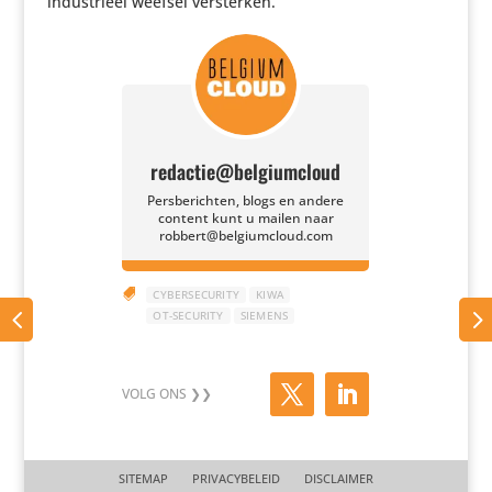
indu­strieel weefsel versterken.
redactie@belgiumcloud
Persberichten, blogs en andere
content kunt u mailen naar
robbert@belgiumcloud.com

CYBERSECURITY
KIWA
OT-SECURITY
SIEMENS
SITEMAP
PRIVACYBELEID
DISCLAIMER