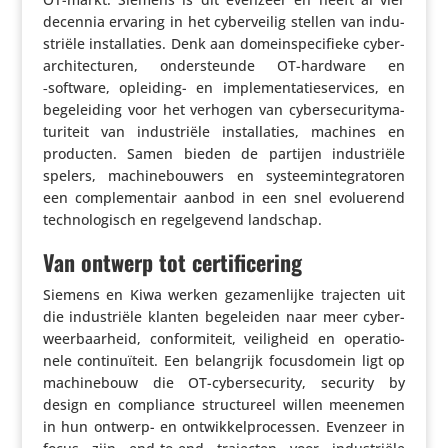
decennia ervaring in het cyber­veilig stellen van indu­
striële instal­la­ties. Denk aan domein­spe­ci­fieke cybe­r­
ar­chi­tec­turen, onder­steunde OT-hardware en
‑software, opleiding- en imple­men­ta­tie­ser­vices, en
bege­lei­ding voor het verhogen van cyber­se­cu­ri­ty­ma­
tu­ri­teit van indu­striële instal­la­ties, machines en
producten. Samen bieden de partijen indu­striële
spelers, machi­ne­bou­wers en systeem­in­te­gra­toren
een comple­men­tair aanbod in een snel evolu­e­rend
tech­no­lo­gisch en regel­ge­vend landschap.
Van ontwerp tot certificering
Siemens en Kiwa werken geza­men­lijke trajecten uit
die indu­striële klanten bege­leiden naar meer cyber­
weer­baar­heid, confor­mi­teit, veilig­heid en opera­ti­o­
nele conti­nu­ï­teit. Een belang­rijk focus­do­mein ligt op
machi­ne­bouw die OT-cyber­se­cu­rity, security by
design en compli­ance struc­tu­reel willen meenemen
in hun ontwerp- en ontwik­kel­pro­cessen. Evenzeer in