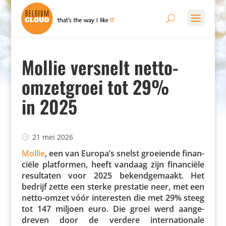
Mollie versnelt netto-
omzetgroei tot 29%
in 2025
21 mei 2026
Mollie
, een van Europa’s snelst groeiende finan­
ciële plat­formen, heeft vandaag zijn finan­ciële
resul­taten voor 2025 bekend­ge­maakt. Het
bedrijf zette een sterke prestatie neer, met een
netto-omzet vóór inte­resten die met 29% steeg
tot 147 miljoen euro. Die groei werd aange­
dreven door de verdere inter­na­ti­o­nale