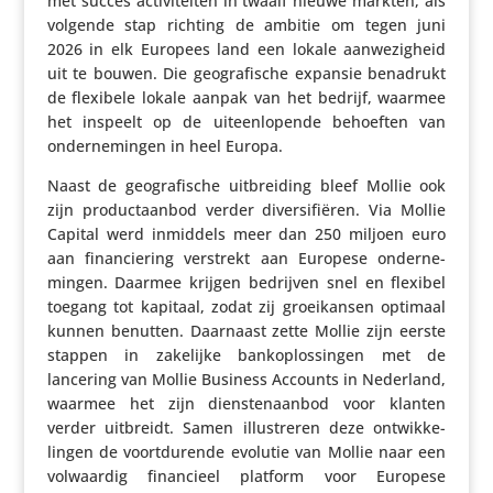
met succes acti­vi­teiten in twaalf nieuwe markten, als
volgende stap richting de ambitie om tegen juni
2026 in elk Europees land een lokale aanwe­zig­heid
uit te bouwen. Die geogra­fi­sche expansie benadrukt
de flexibele lokale aanpak van het bedrijf, waarmee
het inspeelt op de uiteen­lo­pende behoeften van
onder­ne­mingen in heel Europa.
Naast de geogra­fi­sche uitbrei­ding bleef Mollie ook
zijn product­aanbod verder diver­si­fi­ëren. Via Mollie
Capital werd inmiddels meer dan 250 miljoen euro
aan finan­cie­ring verstrekt aan Europese onder­ne­
mingen. Daarmee krijgen bedrijven snel en flexibel
toegang tot kapitaal, zodat zij groei­kansen optimaal
kunnen benutten. Daarnaast zette Mollie zijn eerste
stappen in zakelijke bank­op­los­singen met de
lancering van Mollie Business Accounts in Nederland,
waarmee het zijn dien­sten­aanbod voor klanten
verder uitbreidt. Samen illu­streren deze ontwik­ke­
lingen de voort­du­rende evolutie van Mollie naar een
volwaardig finan­cieel platform voor Europese