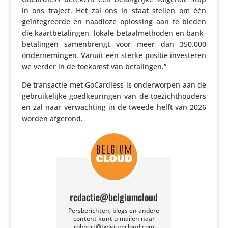
in ons traject. Het zal ons in staat stellen om één
geïn­te­greerde en naadloze oplossing aan te bieden
die kaart­be­ta­lingen, lokale betaal­me­thoden en bank­
be­ta­lingen samen­brengt voor meer dan 350.000
onder­ne­mingen. Vanuit een sterke positie inves­teren
we verder in de toekomst van betalingen.”
De trans­actie met GoCard­less is onder­worpen aan de
gebrui­ke­lijke goed­keu­ringen van de toezicht­hou­ders
en zal naar verwach­ting in de tweede helft van 2026
worden afgerond.
redactie@belgiumcloud
Persberichten, blogs en andere
content kunt u mailen naar
robbert@belgiumcloud.com