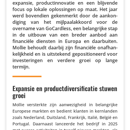
expansie, product­in­no­vatie en een blijvende
focus op lokale oplos­singen op maat. Het jaar
werd bovendien geken­merkt door de aankon­
di­ging van het mijl­paal­ak­koord voor de
overname van GoCard­less, een belang­rijke stap
in de uitbouw van een breder aanbod aan
finan­ciële diensten in Europa en daar­buiten.
Mollie behoudt daarbij zijn finan­ciële onaf­han­
ke­lijk­heid en is uitste­kend gepo­si­ti­o­neerd voor
inves­te­ringen en verdere groei op lange
termijn.
Expansie en productdiversificatie stuwen
groei
Mollie versterkte zijn aanwe­zig­heid in belang­rijke
Europese markten en bedient klanten in kern­landen
zoals Nederland, Duitsland, Frankrijk, Italië, België en
Portugal. Daarnaast lanceerde het bedrijf in 2025