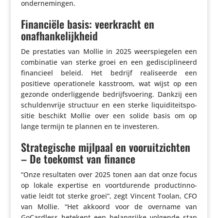
ondernemingen.
Financiële basis: veerkracht en
onafhankelijkheid
De pres­ta­ties van Mollie in 2025 weer­spie­gelen een
combi­natie van sterke groei en een gedis­ci­pli­neerd
finan­cieel beleid. Het bedrijf reali­seerde een
positieve opera­ti­o­nele kasstroom, wat wijst op een
gezonde onder­lig­gende bedrijfs­voe­ring. Dankzij een
schul­den­vrije structuur en een sterke liqui­di­teits­po­
sitie beschikt Mollie over een solide basis om op
lange termijn te plannen en te investeren.
Strategische mijlpaal en vooruitzichten
– De toekomst van finance
“Onze resul­taten over 2025 tonen aan dat onze focus
op lokale expertise en voort­du­rende product­in­no­
vatie leidt tot sterke groei”, zegt Vincent Toolan, CFO
van Mollie. “Het akkoord voor de overname van
GoCard­less betekent een belang­rijke volgende stap