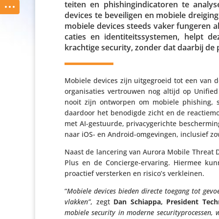
teiten en phis­hingin­di­ca­toren te anal
devices te bevei­ligen en mobiele drei­gin
mobiele devices steeds vaker fungeren als 
ca­ties en iden­ti­teits­sys­temen, help
krachtige security, zonder dat daarbij de
Mobiele devices zijn uitge­groeid tot een van 
orga­ni­sa­ties vertrouwen nog altijd op Unif
nooit zijn ontworpen om mobiele phishing, sch
daardoor het benodigde zicht en de reac­tie­mo
met AI-gestuurde, priva­cy­ge­richte bescher­ming
naar iOS- en Android-omge­vingen, inclusief zo
Naast de lancering van Aurora Mobile Threat De
Plus en de Concierge-ervaring. Hiermee kunne
proactief versterken en risico’s verkleinen.
“
Mobiele devices bieden directe toegang tot gevoel
vlakken”
, zegt
Dan Schiappa, President Tech­
mobiele security in moderne secu­ri­ty­pro­cessen,