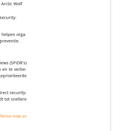
n Arctic Wolf
security-
n helpen orga­
 preventie.
iews (SPiDR’s)
en en te verbe­
ri­o­ri­teerde
ct secu­ri­ty­
t tot snellere
​e​n​s​e​-​n​o​w​-​a​v​