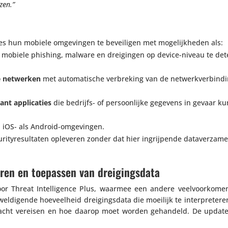
zen.”
ies hun mobiele omge­vingen te bevei­ligen met moge­lijk­heden als:
mobiele phishing, malware en drei­gingen op device-niveau te dete
ige netwerken
met auto­ma­ti­sche verbre­king van de netwerk­ver­bin­d
ant appli­ca­ties
die bedrijfs- of persoon­lijke gegevens in gevaar k
l iOS- als Android-omgevingen.
ri­ty­re­sul­taten opleveren zonder dat hier ingrij­pende data­ver­za­me
ren en toepassen van dreigingsdata
 voor Threat Intel­li­gence Plus, waarmee een andere veel­voor­ko­m
el­di­gende hoeveel­heid drei­gings­data die moeilijk te inter­pre­ter
aandacht vereisen en hoe daarop moet worden gehandeld. De update 