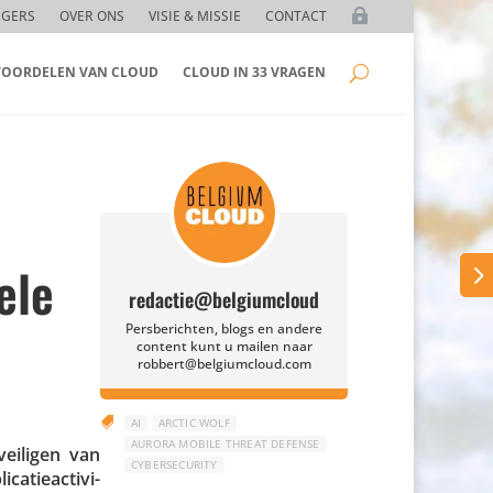
GGERS
OVER ONS
VISIE & MISSIE
CONTACT
 VOORDELEN VAN CLOUD
CLOUD IN 33 VRAGEN
ele
redactie@belgiumcloud
Persberichten, blogs en andere
content kunt u mailen naar
robbert@belgiumcloud.com

AI
ARCTIC WOLF
AURORA MOBILE THREAT DEFENSE
ei­ligen van
CYBERSECURITY
tie­ac­ti­vi­