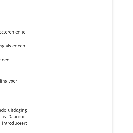
c­teren en te
ing als er een
unnen
­ling voor
ende uitdaging
en is. Daardoor
intro­du­ceert