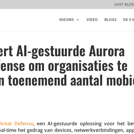
GAST-BLO
NIEUWS
VIDEO
BLOGS
DE 5
ert AI-gestuurde Aurora
ense om organisaties te
n toenemend aantal mobi
hreat Defense
, een AI-gestuurde oplossing voor het bev
time het gedrag van devices, netwerk­ver­bin­dingen, appli­ca­