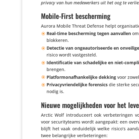
privacy van hun mede­wer­kers uit het oog te verlie
Mobile-First bescherming
Aurora Mobile Threat Defense helpt orga­ni­sa­t
Real-time bescher­ming tegen aanvallen
om 
blokkeren.
Detectie van onge­au­to­ri­seerde en onveil
risico wordt vastgesteld.
Iden­ti­fi­catie van scha­de­lijke en niet-compli
brengen.
Plat­for­mon­af­han­ke­lijke dekking
voor zowe
Priva­cy­vrien­de­lijke forensics
die sterke secu­
nodig is.
Nieuwe mogelijkheden voor het leve
Arctic Wolf intro­du­ceert ook verbe­te­ringen
voor secu­ri­ty­teams wordt aangepakt: een over­w
blijft het vaak ondui­de­lijk welke risico’s 
twee belang­rijke verbeteringen: