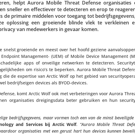
y­seren, helpt Aurora Mobile Threat Defense orga­ni­sa­tie
gen sneller en effec­tiever te detec­teren en erop te reager
de primaire middelen voor toegang tot bedrijfs­ge­ge­vens, 
t deze oplossing een groeiende blinde vlek te verkleinen 
 privacy van mede­wer­kers in gevaar komen.
de snelst groeiende en meest over het hoofd geziene aanvals­op­per
ied Endpoint Mana­ge­ment- (UEM) of Mobile Device Mana­ge­ment (
a­de­lijke apps of onveilige netwerken te detec­teren. Secu­ri­t
­ge­lijk­heden om risico’s te beperken. Aurora Mobile Threat Defens
 die de expertise van Arctic Wolf op het gebied van secu­ri­ty­ope­ra
wel bedrijfs­eigen devices als BYOD-devices.
fense, komt Arctic Wolf ook met verbe­te­ringen voor Aurora Threat 
n orga­ni­sa­ties drei­gings­data beter gebruiken en hun securi
ige bedrijfs­ge­ge­vens, maar vormen toch een van de minst bevei­ligde 
no­logy and Services bij Arctic Wolf
.
“Aurora Mobile Threat Defen
 waardoor orga­ni­sa­ties met een gerust hart hun devices kunnen bevei­