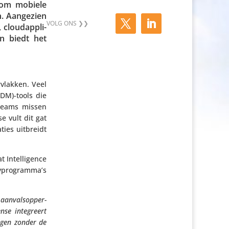
s om mobiele
en. Aangezien
cloud­ap­pli­
en biedt het
­vlakken. Veel
MDM)-tools die
y­teams missen
e vult dit gat
­ties uitbreidt
Intel­li­gence
typrogramma’s
aanvals­op­per­
se inte­greert
ligen zonder de