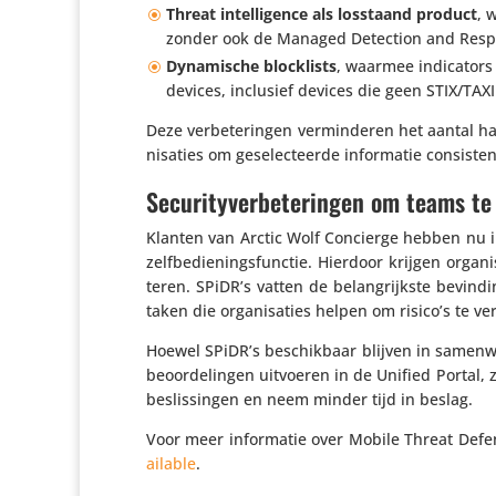
Threat intel­li­gence als losstaand product
, 
zonder ook de Managed Detection and Resp
Dyna­mi­sche block­lists
, waarmee indi­ca­tor
devices, inclusief devices die geen STIX/­TAXI
Deze verbe­te­ringen vermin­deren het aantal ha
ni­sa­ties om gese­lec­teerde infor­matie consis­
Securityverbeteringen om teams te
Klanten van Arctic Wolf Concierge hebben nu in 
zelf­be­die­nings­functie. Hierdoor krijgen orga­
teren. SPiDR’s vatten de belang­rijkste bevin­
taken die orga­ni­sa­ties helpen om risico’s te v
Hoewel SPiDR’s beschik­baar blijven in samen­w
be­oor­de­lingen uitvoeren in de Unified Portal
beslis­singen en neem minder tijd in beslag.
Voor meer infor­matie over Mobile Threat Def
a​i​l​able
.