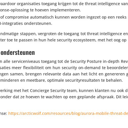
waardoor orga­ni­sa­ties toegang krijgen tot de threat intel­li­gence va
onse-oplossing te hoeven implementeren.
s of compro­mise auto­ma­tisch kunnen worden ingezet op een reeks 
I-inte­gra­ties ondersteunen.
nd­ma­tige stappen, vergroten de toegang tot threat intel­li­gence e
tenter toe te passen in hun hele security ecosys­teem, met het oog op
 ondersteunen
alle servi­ce­ni­veaus toegang tot de Security Posture in-depth Rev
ni­sa­ties meer flexi­bi­li­teit om hun security on-demand te beoor­del
dingen samen, brengen relevante data aan het licht en genereren gep
ermin­deren en meetbare, optimale secu­ri­ty­re­sul­taten te behalen.
er­king met het Concierge Security team, kunnen klanten nu ook dire
, zonder dat ze hoeven te wachten op een geplande afspraak. Dit leid
ense:
https://​arctic​wolf​.com/​r​e​s​o​u​r​c​e​s​/​b​l​o​g​/​a​u​r​o​r​a​-​m​o​b​i​l​e​-​t​h​r​e​a​t​-​d​e​f