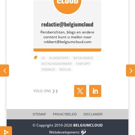
redactie@belgiumcloud
Persberichten, blogs en andere
content kunt u mailen naar
robbert@belgiumcloud.com

AI
AI-ASSISTENT
BETALINGEN
BETALINGSVERKEER
CHATGPT
FINANCE
MOLLIE
SITEMAP
PRIVACYBELEID
DISCLAIMER
© Copyright 2010-2026
BELGIUMCLOUD
Webdevelopment: