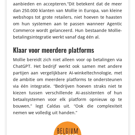
aanbieden en accepteren.“Dit betekent dat de meer
dan 250.000 klanten van Mollie in Europa, van kleine
webshops tot grote retailers, niet hoeven te haasten
om hun systemen aan te passen wanneer Agentic
Commerce wordt gelan­ceerd. Hun bestaande Mollie-
beta­lings­in­te­gratie werkt vanaf dag één al.
Klaar voor meerdere platforms
Mollie bereidt zich niet alleen voor op beta­lingen via
ChatGPT. Het bedrijf werkt ook samen met andere
partijen aan verge­lijk­bare AI-winkel­tech­no­logie, met
de ambitie om meerdere platforms te onder­steunen
via één inte­gratie. “Bedrijven hoeven straks niet te
kiezen tussen verschil­lende AI-assis­tenten of hun
betaal­sys­temen voor elk platform opnieuw op te
bouwen,” legt Caldas uit. “Ook die complexi­teit
nemen we volledig uit handen.”