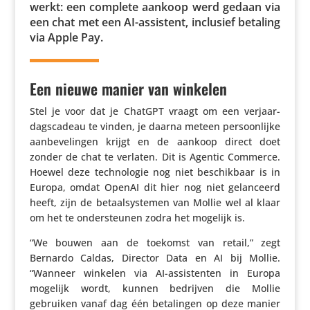
werkt: een complete aankoop werd gedaan via
een chat met een AI-assistent, inclusief betaling
via Apple Pay.
Een nieuwe manier van winkelen
Stel je voor dat je ChatGPT vraagt om een verjaar­
dags­ca­deau te vinden, je daarna meteen persoon­lijke
aanbe­ve­lingen krijgt en de aankoop direct doet
zonder de chat te verlaten. Dit is Agentic Commerce.
Hoewel deze tech­no­logie nog niet beschik­baar is in
Europa, omdat OpenAI dit hier nog niet gelan­ceerd
heeft, zijn de betaal­sys­temen van Mollie wel al klaar
om het te onder­steunen zodra het mogelijk is.
“We bouwen aan de toekomst van retail,” zegt
Bernardo Caldas, Director Data en AI bij Mollie.
“Wanneer winkelen via AI-assis­tenten in Europa
mogelijk wordt, kunnen bedrijven die Mollie
gebruiken vanaf dag één beta­lingen op deze manier