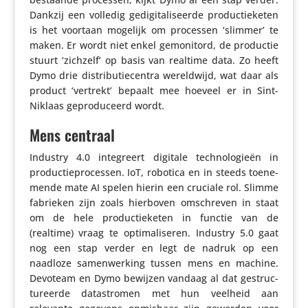
Dankzij een volledig gedi­gi­ta­li­seerde produc­tie­keten
is het voortaan mogelijk om processen ‘slimmer’ te
maken. Er wordt niet enkel gemo­ni­tord, de productie
stuurt ‘zichzelf’ op basis van realtime data. Zo heeft
Dymo drie distri­bu­tie­centra wereld­wijd, wat daar als
product ‘vertrekt’ bepaalt mee hoeveel er in Sint-
Niklaas gepro­du­ceerd wordt.
Mens centraal
Industry 4.0 inte­greert digitale tech­no­lo­gieën in
produc­tie­pro­cessen. IoT, robotica en in steeds toene­
mende mate AI spelen hierin een cruciale rol. Slimme
fabrieken zijn zoals hierboven omschreven in staat
om de hele produc­tie­keten in functie van de
(realtime) vraag te opti­ma­li­seren. Industry 5.0 gaat
nog een stap verder en legt de nadruk op een
naadloze samen­wer­king tussen mens en machine.
Devoteam en Dymo bewijzen vandaag al dat gestruc­
tu­reerde data­stromen met hun veelheid aan