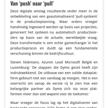
Van ‘push’ naar ‘pull’
Deze digitale omslag resul­teerde onder meer in de
ontwik­ke­ling van een geau­to­ma­ti­seerd ‘pull-systeem’
in de produc­tie­plan­ning. Waar orders vroeger
handmatig ingevoerd werden op basis van projec­ties,
genereert het systeem nu auto­ma­tisch produc­tie­or­
ders op basis van de actuele, wereld­wijde vraag.
Deze trans­for­matie is een echte game­changer in het
produc­tie­proces en duidt op een funda­men­tele
verschui­ving binnen de bedrijfscultuur.
Steven Stokmans, Azuren Lead Microsoft België en
Luxemburg: ‘De stappen die Dymo gezet heeft zijn
indruk­wek­kend. De uitbouw van een solide data­plat­
form gebeurt niet van vandaag op morgen. Het is een
voorrecht om vanop de eerste rij te zien hoe een
belang­rijke partner als Dymo zich via onze plat­
formen meer dan ooit wapent voor de toekomst.’
Waar vroeger de focus lag op het digi­ta­li­seren van
bestaande processen, kijkt Dymo al een stap verder.