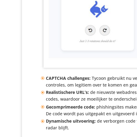
CAPTCHA chal­lenges:
Tycoon gebruikt nu ver
controles, om legitiem over te komen en geau­t
Realis­ti­schere URL’s:
de nieuwste webadresse
codes, waardoor ze moei­lijker te onder­sche
Gecom­pri­meerde code:
phis­hing­sites mak
De code wordt pas uitgepakt en uitge­voerd i
Dyna­mi­sche uitvoe­ring:
de verborgen code w
radar blijft.