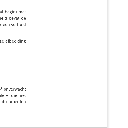
al begint met
k­heid bevat de
r een verhuld
e afbeel­ding
f onver­wacht
e AI die niet
in docu­menten