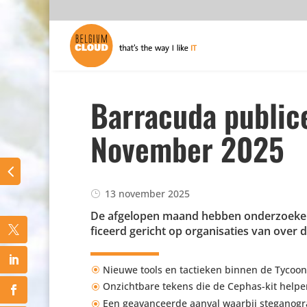
Barracuda public
November 2025
13 november 2025
De afgelopen maand hebben onder­zoe­k
fi­ceerd gericht op orga­ni­sa­ties van ove
Nieuwe tools en tactieken binnen de Tycoon
Onzicht­bare tekens die de Cephas-kit helpen
Een geavan­ceerde aanval waarbij stega­no­g