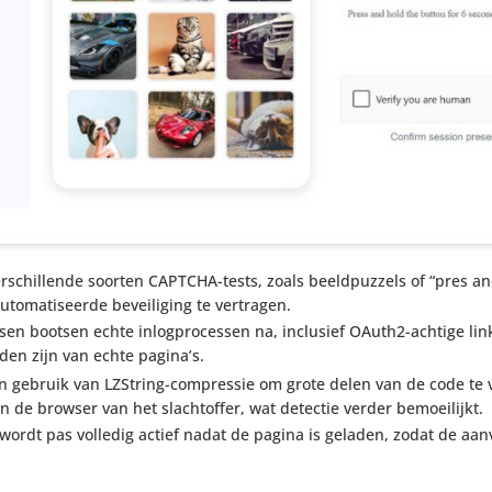
schil­lende soorten CAPTCHA-tests, zoals beeld­puz­zels of “pres an
o­ma­ti­seerde bevei­li­ging te vertragen.
n bootsen echte inlog­pro­cessen na, inclusief OAuth2-achtige lin
iden zijn van echte pagina’s.
en gebruik van LZString-compressie om grote delen van de code te 
n de browser van het slacht­offer, wat detectie verder bemoeilijkt.
ordt pas volledig actief nadat de pagina is geladen, zodat de aan