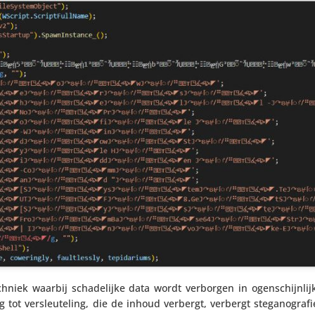
h­niek waarbij scha­de­lijke data wordt verborgen in ogen­schijn­lij
ng tot versleu­te­ling, die de inhoud verbergt, verbergt stega­no­gra