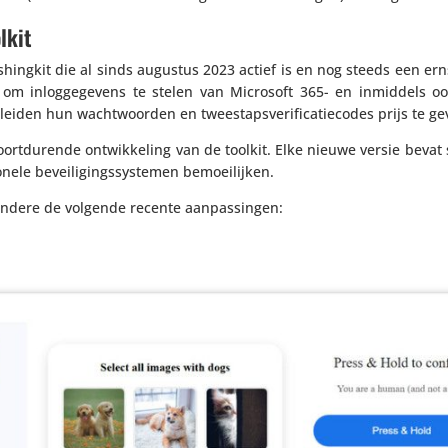
lkit
­hingkit die al sinds augustus 2023 actief is en nog steeds een ern
en om inlog­ge­ge­vens te stelen van Microsoft 365- en inmiddels 
den hun wacht­woorden en twee­staps­ve­ri­fi­ca­tie­codes prijs te ge
ort­du­rende ontwik­ke­ling van de toolkit. Elke nieuwe versie bevat
­nele bevei­li­gings­sys­temen bemoeilijken.
andere de volgende recente aanpassingen: