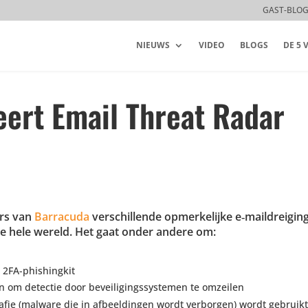
GAST-BLO
NIEUWS
VIDEO
BLOGS
DE 5
eert Email Threat Radar
ers van
Barracuda
verschil­lende opmer­ke­lijke e‑maildreiging
r de hele wereld. Het gaat onder andere om:
 2FA-phishingkit
 om detectie door bevei­li­gings­sys­temen te omzeilen
rafie (malware die in afbeel­dingen wordt verborgen) wordt gebruik