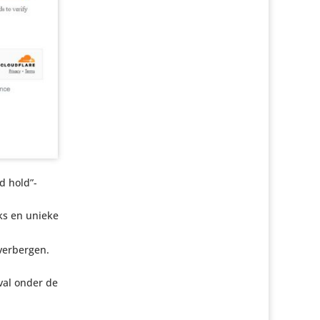
d hold”-
ks en unieke
verbergen.
val onder de