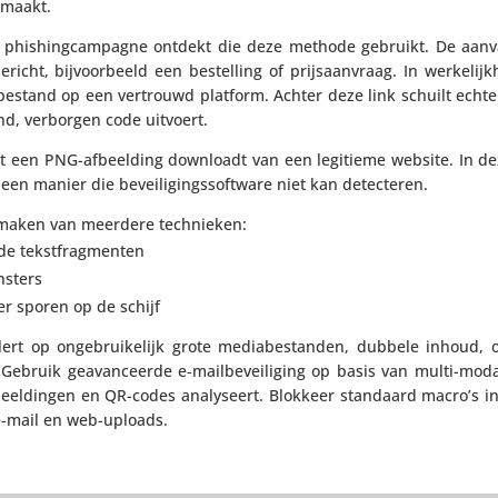
 maakt.
 phis­hing­cam­pagne ontdekt die deze methode gebruikt. De aanv
richt, bijvoor­beeld een bestel­ling of prijs­aan­vraag. In werke­lij
estand op een vertrouwd platform. Achter deze link schuilt echte
nd, verborgen code uitvoert.
 een PNG-afbeel­ding downloadt van een legitieme website. In dez
n manier die bevei­li­gings­soft­ware niet kan detecteren.
e maken van meerdere technieken:
lde tekstfragmenten
nsters
er sporen op de schijf
t op onge­brui­ke­lijk grote media­be­standen, dubbele inhoud, o
ebruik geavan­ceerde e‑mailbeveiliging op basis van multi-modal
beel­dingen en QR-codes analy­seert. Blokkeer standaard macro’s 
e‑mail en web-uploads.