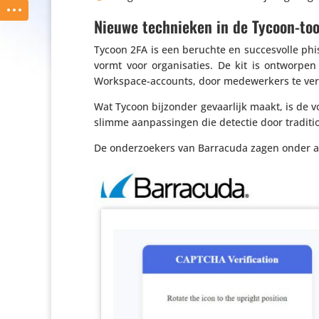
Nieuwe technieken in de Tycoon-too
Tycoon 2FA is een beruchte en succes­volle phis
vormt voor orga­ni­sa­ties. De kit is ontworp
Workspace-accounts, door mede­wer­kers te verlei
Wat Tycoon bijzonder gevaar­lijk maakt, is de vo
slimme aanpas­singen die detectie door tradi­ti­o
De onder­zoe­kers van Barracuda zagen onder 