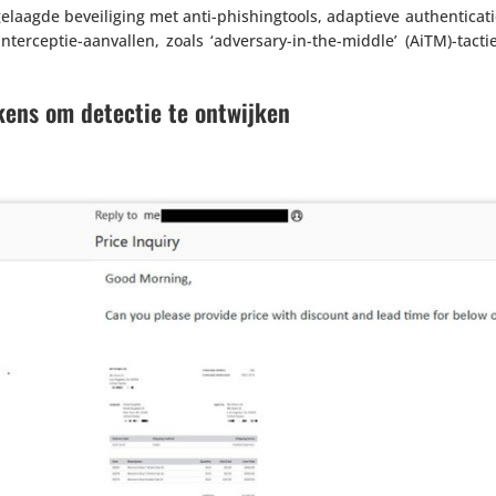
agde bevei­li­ging met anti-phis­hing­tools, adaptieve authen­ti­cat
inter­ceptie-aanvallen, zoals ‘adversary-in-the-middle’ (AiTM)-tact
kens om detectie te ontwijken