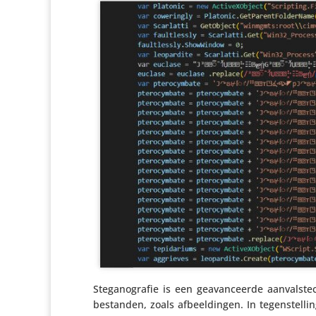
Stega­no­grafie is een geavan­ceerde aanvals­tec
bestanden, zoals afbeel­dingen. In tegen­stel­li