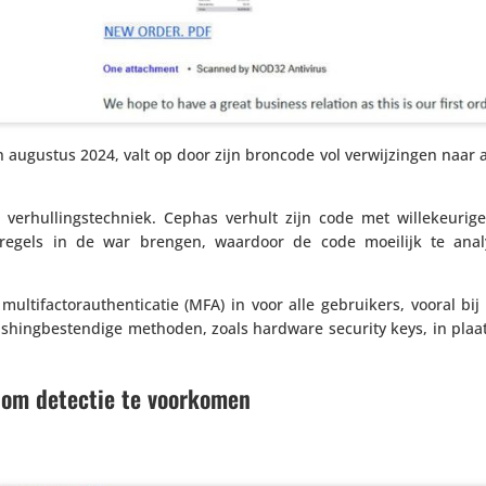
n augustus 2024, valt op door zijn broncode vol verwij­zingen naar 
rhul­lings­tech­niek. Cephas verhult zijn code met wille­keu­rige
regels in de war brengen, waardoor de code moeilijk te anal
­fac­to­r­au­then­ti­catie (MFA) in voor alle gebrui­kers, vooral bij 
s­hing­be­sten­dige methoden, zoals hardware security keys, in plaa
 om detectie te voorkomen