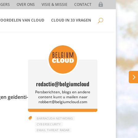
GGERS
OVER ONS
VISIE & MISSIE
CONTACT
 VOORDELEN VAN CLOUD
CLOUD IN 33 VRAGEN
redactie@belgiumcloud
Persberichten, blogs en andere
en geïden­ti­
content kunt u mailen naar
robbert@belgiumcloud.com

BARRACUDA NETWORKS
CYBERSECURITY
EMAIL THREAT RADAR
t