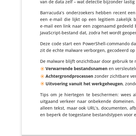
van de data zelf – wat detectie bijzonder lastig
Barracuda’s onder­zoe­kers hebben recent een
een e‑mail die lijkt op een legitiem zakelijk be
e‑mail een link naar een zogenaamd gedeeld b
JavaScript-bestand dat, zodra het wordt geope
Deze code start een PowerS­hell-commando dat
zit de echte malware verborgen, gecodeerd op ee
De malware blijft onzicht­baar door gebruik t
Verwar­rende bestands­namen
en versleu­te
Achter­grond­pro­cessen
zonder zichtbare ve
Uitvoe­ring vanuit het werk­ge­heugen
, zond
Tips om je hiertegen te beschermen: wees aler
uitgaand verkeer naar onbekende domeinen. G
alleen tekst, maar ook URL’s, docu­menten, af
en beperk de toege­stane bestands­typen voor 