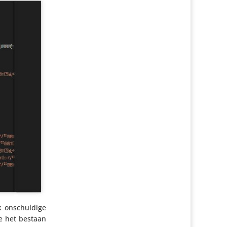
k onschul­dige
fie het bestaan