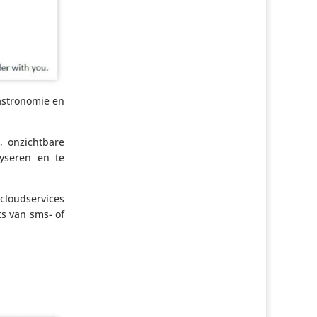
astro­nomie en
, onzicht­bare
y­seren en te
cloud­ser­vices
ts van sms- of